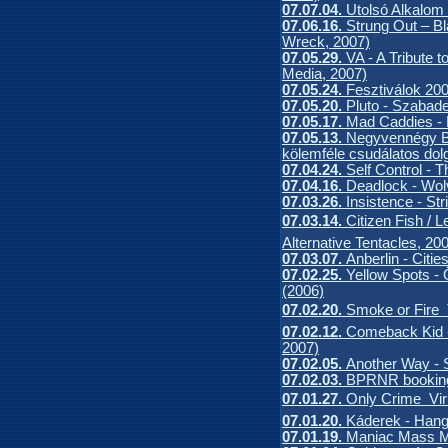
07.07.04.
Utolsó Alkalom
07.06.16.
Strung Out – B
Wreck, 2007)
07.05.29.
VA - A Tribute t
Media, 2007)
07.05.24.
Fesztiválok 20
07.05.20.
Pluto - Szabad
07.05.17.
Mad Caddies - 
07.05.13.
Negyvennégy B
kölemféle csudálatos dol
07.04.24.
Self Control - 
07.04.16.
Deadlock - Wolv
07.03.26.
Insistence - Str
07.03.14.
Citizen Fish / L
Alternative Tentacles, 20
07.03.07.
Anberlin - Citie
07.02.25.
Yellow Spots -
(2006)
07.02.20.
Smoke or Fire 
07.02.12.
Comeback Kid -
2007)
07.02.05.
Another Way - S
07.02.03.
BPRNR bookin
07.01.27.
Only Crime  Vi
07.01.20.
Káderek - Hangt
07.01.19.
Maniac Mass M