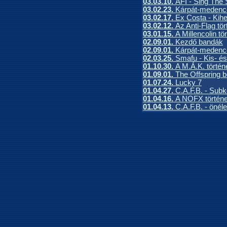
03.03.10.
AFI - Sing The
03.02.23.
Kárpát-medence
03.02.17.
Ex Costa - Kih
03.02.12.
Az Anti-Flag tör
03.01.15.
A Millencolin tö
02.09.01.
Kezdő bandák
02.09.01.
Kárpát-medence
02.03.25.
Smafu - Kis- 
01.10.30.
A M.Á.K. történ
01.09.01.
The Offspring 
01.07.24.
Lucky 7
01.04.27.
C.A.F.B. - Subk
01.04.16.
A NOFX történe
01.04.13.
C.A.F.B. - önéle