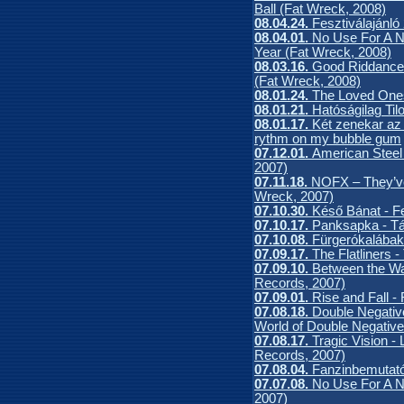
Ball (Fat Wreck, 2008)
08.04.24.
Fesztiválajánló
08.04.01.
No Use For A N
Year (Fat Wreck, 2008)
08.03.16.
Good Riddance
(Fat Wreck, 2008)
08.01.24.
The Loved Ones
08.01.21.
Hatóságilag Tilo
08.01.17.
Két zenekar az 
rythm on my bubble gum
07.12.01.
American Steel 
2007)
07.11.18.
NOFX – They’ve 
Wreck, 2007)
07.10.30.
Késő Bánat - Fe
07.10.17.
Panksapka - Tá
07.10.08.
Fürgerókalábak
07.09.17.
The Flatliners 
07.09.10.
Between the Wa
Records, 2007)
07.09.01.
Rise and Fall - 
07.08.18.
Double Negativ
World of Double Negativ
07.08.17.
Tragic Vision 
Records, 2007)
07.08.04.
Fanzinbemutató:
07.07.08.
No Use For A N
2007)