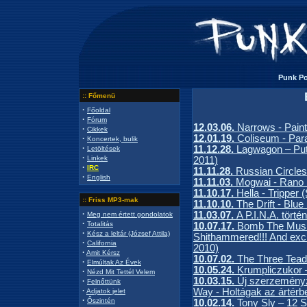
Punk Por
:: Főmenü
·
Főoldal
·
Fórum
12.03.06.
Narrows - Pain
·
Cikkek
12.01.19.
Coliseum - Par
·
Koncertek, bulik
·
11.12.28.
Lagwagon – Putt
Letöltések
·
Linkek
2011)
·
IRC
11.11.28.
Russian Circles
·
English
11.11.03.
Mogwai - Rano 
11.10.17.
Hella - Tripper
:: Friss MP3-mak
11.10.10.
The Drift - Blu
·
11.03.07.
A P.I.N.A. törté
Meg nem értett gondolatok
·
Totalitás
10.07.17.
Bomb The Music 
·
Kész a leltár (József Attila)
Shithammered!!! And excit
·
California
2010)
·
Amit Kérsz
10.07.02.
The Three Tead
·
Elmúltak Az Évek
10.05.24.
Krumpliczukor 
·
Nézd Mit Tettél Velem
10.03.15.
Új szerzeményz
·
Felnőttünk
·
Way - Holtágak az ártérb
Adjatok jelet
·
Őszintén
10.02.14.
Tony Sly – 12 