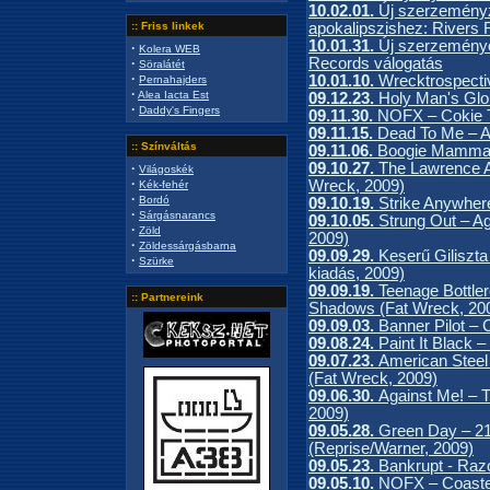
10.02.01.
Új szerzeményz
apokalipszishez: Rivers
:: Friss linkek
10.01.31.
Új szerzemények 
·
Kolera WEB
Records válogatás
·
Söralátét
·
10.01.10.
Wrecktrospecti
Pernahajders
·
Alea Iacta Est
09.12.23.
Holy Man's Glor
·
Daddy's Fingers
09.11.30.
NOFX – Cokie T
09.11.15.
Dead To Me – A
:: Színváltás
09.11.06.
Boogie Mamma -
09.10.27.
The Lawrence A
·
Világoskék
·
Wreck, 2009)
Kék-fehér
·
Bordó
09.10.19.
Strike Anywhere
·
Sárgásnarancs
09.10.05.
Strung Out – A
·
Zöld
2009)
·
Zöldessárgásbarna
09.09.29.
Keserű Giliszt
·
Szürke
kiadás, 2009)
09.09.19.
Teenage Bottle
:: Partnereink
Shadows (Fat Wreck, 20
09.09.03.
Banner Pilot – 
09.08.24.
Paint It Black 
09.07.23.
American Steel
(Fat Wreck, 2009)
09.06.30.
Against Me! – 
2009)
09.05.28.
Green Day – 2
(Reprise/Warner, 2009)
09.05.23.
Bankrupt - Raz
09.05.10.
NOFX – Coaster