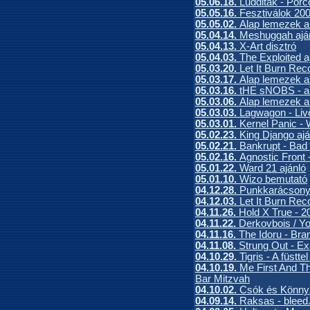
05.06.18.
Ludditák - Por
05.05.16.
Fesztiválok 200
05.05.02.
Alap lemezek a
05.04.14.
Meshuggah ajá
05.04.13.
X-Art disztró
05.04.03.
The Exploited a
05.03.20.
Let It Burn Reco
05.03.17.
Alap lemezek a
05.03.16.
tHE sNOBS - 
05.03.06.
Alap lemezek a
05.03.03.
Lagwagon - Live
05.03.01.
Kernel Panic - 
05.02.23.
King Django ajá
05.02.21.
Bankrupt - Bad
05.02.16.
Agnostic Front 
05.01.22.
Ward 21 ajánló
05.01.10.
Wizo bemutató
04.12.28.
Punkkarácsony
04.12.03.
Let It Burn Reco
04.11.26.
Hold X True - 
04.11.22.
Derkovbois / Yo
04.11.16.
The Idoru - Br
04.11.08.
Strung Out - Exi
04.10.29.
Tigris - A füstte
04.10.19.
Me First And 
Bar Mitzvah
04.10.02.
Csók és Könny -
04.09.14.
Raksas - bleed.f