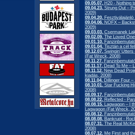
09.05.07.
H20 - Nothing t
09.04.23.
Strung Out – Pr
2009)
09.04.20.
Fesztiválajánló
09.04.06.
NOFX – Backst
2009)
09.03.03.
Csermanek Lak
09.02.09.
The Loved Ones
09.01.10.
Fanzinbemutató
09.01.04.
Tisztán a cél fe
08.12.07.
Swingin’ Utters 
(Fat Wreck, 2008)
08.11.27.
Fanzinbemutató
08.11.17.
Dead To Me – Li
08.11.12.
New Dead Proje
kiadás, 2008)
08.11.04.
Dillinger Four 
08.10.01.
Star Fucking Hi
2008)
08.09.17.
Fanzinbemutató
08.08.22.
Reflected - Pa
08.08.15.
Lagwagon – I th
Lagwagon (Fat Wreck, 2
08.08.12.
Fanzinbemutató
08.08.08.
Bankrupt - Rock
08.07.31.
The Real McKen
2008)
08.07.12.
Me First and 