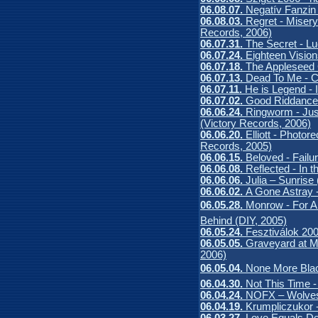
06.08.07.
Negatív Fanzin 
06.08.03.
Regret - Miser
Records, 2006)
06.07.31.
The Secret - L
06.07.24.
Eighteen Vision
06.07.18.
The Appleseed 
06.07.13.
Dead To Me - C
06.07.11.
He is Legend - 
06.07.02.
Good Riddance 
06.06.24.
Ringworm - Ju
(Victory Records, 2006)
06.06.20.
Elliott - Photo
Records, 2005)
06.06.15.
Beloved - Failu
06.06.08.
Reflected - In 
06.06.06.
Julia – Sunris
06.06.02.
A Gone Astray 
06.05.28.
Monrow - For Al
Behind (DIY, 2005)
06.05.24.
Fesztiválok 20
06.05.05.
Graveyard at 
2006)
06.05.04.
None More Black
06.04.30.
Not This Time -
06.04.24.
NOFX – Wolves 
06.04.19.
Krumpliczukor 
06.03.27.
Love Equals De