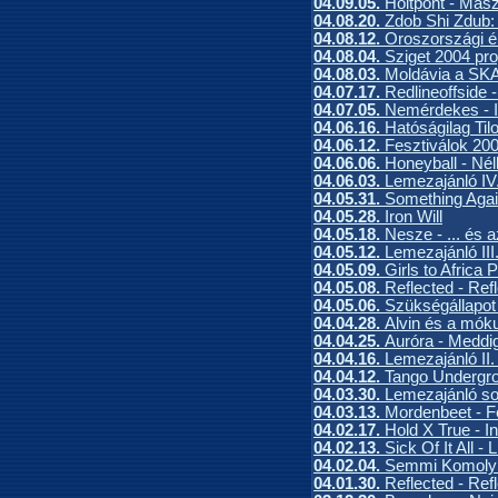
04.09.05.
Holtpont - Mas
04.08.20.
Zdob Shi Zdub:
04.08.12.
Oroszországi 
04.08.04.
Sziget 2004 pr
04.08.03.
Moldávia a SKA 
04.07.17.
Redlineoffside -
04.07.05.
Nemérdekes - In
04.06.16.
Hatóságilag Til
04.06.12.
Fesztiválok 20
04.06.06.
Honeyball - Né
04.06.03.
Lemezajánló IV
04.05.31.
Something Agai
04.05.28.
Iron Will
04.05.18.
Nesze - ... és 
04.05.12.
Lemezajánló III
04.05.09.
Girls to Africa 
04.05.08.
Reflected - Ref
04.05.06.
Szükségállapot
04.04.28.
Alvin és a móku
04.04.25.
Auróra - Meddig
04.04.16.
Lemezajánló II.
04.04.12.
Tango Undergrou
04.03.30.
Lemezajánló sor
04.03.13.
Mordenbeet - F
04.02.17.
Hold X True - I
04.02.13.
Sick Of It All -
04.02.04.
Semmi Komoly -
04.01.30.
Reflected - Ref