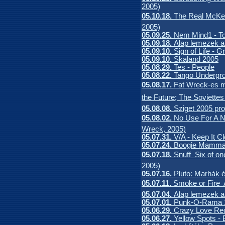
2005)
05.10.18.
The Real McKen
2005)
05.09.25.
Nem Mind1 - T
05.09.18.
Alap lemezek a
05.09.10.
Sign of Life - G
05.09.10.
Skaland 2005
05.08.29.
Tes - People
05.08.22.
Tango Undergro
05.08.17.
Fat Wreck-es m
the Future; The Soviettes 
05.08.08.
Sziget 2005 pr
05.08.02.
No Use For A N
Wreck, 2005)
05.07.31.
V/A - Keep It Cl
05.07.24.
Boogie Mamma -
05.07.18.
Snuff  Six of o
2005)
05.07.16.
Pluto: Marhák é
05.07.11.
Smoke or Fire 
05.07.04.
Alap lemezek a
05.07.01.
Punk-O-Rama 
05.06.29.
Crazy Love Re
05.06.27.
Yellow Spots -