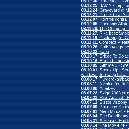
03.12.30.
Barackca - Nyis
03.12.25.
dAMN - Lépj t
03.12.24.
Graveyard at M
03.12.21.
Prosectura: Sz
03.12.07.
Kontroll kontra
03.12.05.
Pannonia Allst
03.11.28.
The Offspring - 
03.11.27.
Rike beszámolój
03.11.18.
Csirkepogó - C
03.11.11.
Compact Pleasure
03.10.26.
Patkány egy hel
03.10.22.
kábé
03.10.17.
Bridge To Solac
03.10.16.
Rancid - Indestr
03.10.05.
Gimme 5 - She
03.10.01.
Speak Up!: Scr
windows, following false 
03.08.17.
Fürgerókalábak
03.08.11.
A Zaklatás tört
03.08.08.
A békés
03.07.28.
Sziget2003 pro
03.07.22.
Rise Against - 
03.07.12.
Biztos viszony
03.07.09.
Bouncing Souls
03.07.01.
Nem Mind-1 - P
03.06.04.
The Deadbeats -
03.05.31.
A Senses Fail t
03.03.14.
The Movielife -