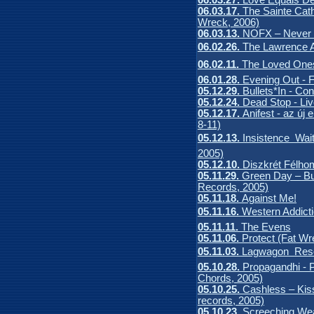
06.03.17.
The Sainte Cat
Wreck, 2006)
06.03.13.
NOFX – Never T
06.02.26.
The Lawrence A
06.02.11.
The Loved Ones
06.01.28.
Evening Out - F
05.12.29.
Bullets*In - Co
05.12.24.
Dead Stop - Liv
05.12.17.
Anifest - az új 
8-11)
05.12.13.
Insistence  Wai
2005)
05.12.10.
Diszkrét Félho
05.11.29.
Green Day – Bul
Records, 2005)
05.11.18.
Against Me!
05.11.16.
Western Addicti
05.11.11.
The Evens
05.11.06.
Protect (Fat Wr
05.11.03.
Lagwagon  Res
05.10.28.
Propagandhi - 
Chords, 2005)
05.10.25.
Cashless – Kis
records, 2005)
05.10.23.
Screeching Wea