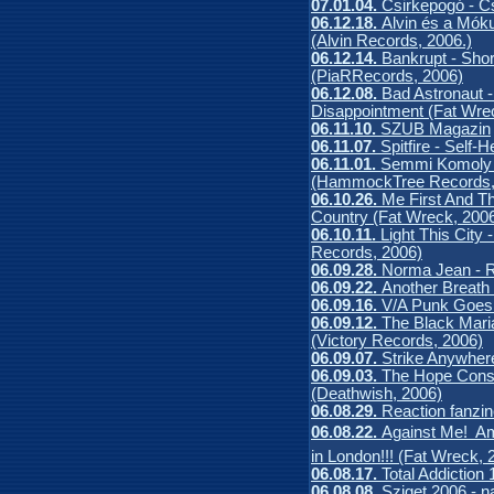
07.01.04.
Csirkepogó - C
06.12.18.
Alvin és a Móku
(Alvin Records, 2006.)
06.12.14.
Bankrupt - Sho
(PiaRRecords, 2006)
06.12.08.
Bad Astronaut 
Disappointment (Fat Wre
06.11.10.
SZUB Magazin
06.11.07.
Spitfire - Self
06.11.01.
Semmi Komoly -
(HammockTree Records,
06.10.26.
Me First And 
Country (Fat Wreck, 200
06.10.11.
Light This City
Records, 2006)
06.09.28.
Norma Jean - R
06.09.22.
Another Breath 
06.09.16.
V/A Punk Goes 
06.09.12.
The Black Maria
(Victory Records, 2006)
06.09.07.
Strike Anywher
06.09.03.
The Hope Cons
(Deathwish, 2006)
06.08.29.
Reaction fanzin
06.08.22.
Against Me!  A
in London!!! (Fat Wreck, 
06.08.17.
Total Addiction 
06.08.08.
Sziget 2006 - n