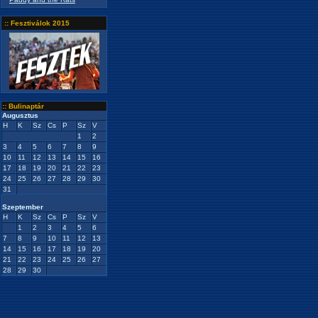
:: Fesztiválok 2015
:: Bulinaptár
Augusztus
H
K
Sz
Cs
P
Sz
V
1
2
3
4
5
6
7
8
9
10
11
12
13
14
15
16
17
18
19
20
21
22
23
24
25
26
27
28
29
30
31
Szeptember
H
K
Sz
Cs
P
Sz
V
1
2
3
4
5
6
7
8
9
10
11
12
13
14
15
16
17
18
19
20
21
22
23
24
25
26
27
28
29
30