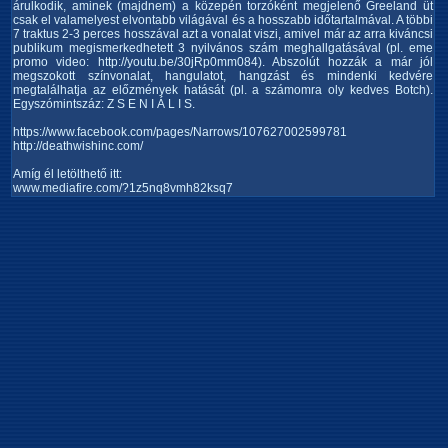
árulkodik, aminek (majdnem) a közepén torzóként megjelenő Greeland üt
csak el valamelyest elvontabb világával és a hosszabb időtartalmával. A többi
7 traktus 2-3 perces hosszával azt a vonalat viszi, amivel már az arra kiváncsi
publikum megismerkedhetett 3 nyilvános szám meghallgatásával (pl. eme
promo video: http://youtu.be/30jRp0mm084). Abszolút hozzák a már jól
megszokott színvonalat, hangulatot, hangzást és mindenki kedvére
megtalálhatja az előzmények hatását (pl. a számomra oly kedves Botch).
Egyszómintszáz: Z S E N I Á L I S.
https://www.facebook.com/pages/Narrows/107627002599781
http://deathwishinc.com/
Amíg él letölthető itt:
www.mediafire.com/?1z5nq8vmh82ksq7