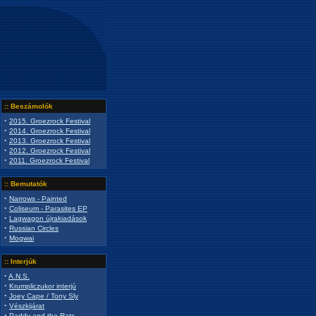
:: Beszámolók
·
2015. Groezrock Festival
·
2014. Groezrock Festival
·
2013. Groezrock Festival
·
2012. Groezrock Festival
·
2011. Groezrock Festival
:: Bemutatók
·
Narrows - Painted
·
Coliseum - Parasites EP
·
Lagwagon újrakiadások
·
Russian Circles
·
Mogwai
:: Interjúk
·
A.N.S.
·
Krumpliczukor interjú
·
Joey Cape / Tony Sly
·
Vészkijárat
·
Paddy and the Rats