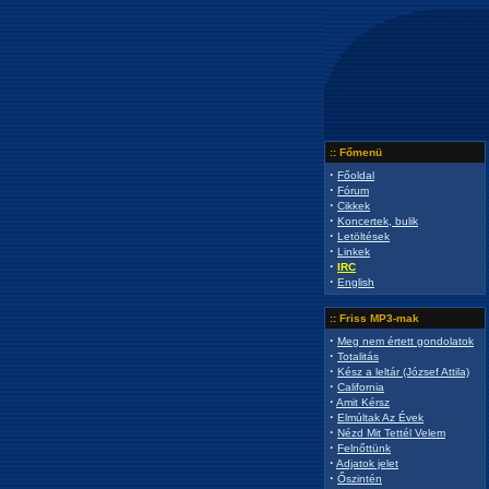
:: Főmenü
·
Főoldal
·
Fórum
·
Cikkek
·
Koncertek, bulik
·
Letöltések
·
Linkek
·
IRC
·
English
:: Friss MP3-mak
·
Meg nem értett gondolatok
·
Totalitás
·
Kész a leltár (József Attila)
·
California
·
Amit Kérsz
·
Elmúltak Az Évek
·
Nézd Mit Tettél Velem
·
Felnőttünk
·
Adjatok jelet
·
Őszintén