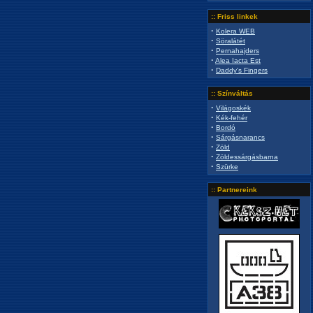
:: Friss linkek
·
Kolera WEB
·
Söralátét
·
Pernahajders
·
Alea Iacta Est
·
Daddy's Fingers
:: Színváltás
·
Világoskék
·
Kék-fehér
·
Bordó
·
Sárgásnarancs
·
Zöld
·
Zöldessárgásbarna
·
Szürke
:: Partnereink