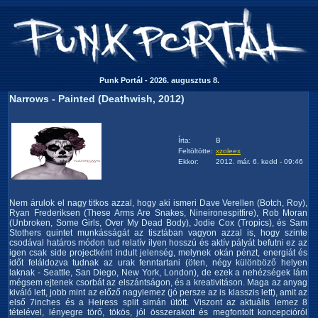
Punk Portál - 2026. augusztus 8.
Narrows - Painted (Deathwish, 2012)
Írta:
B
Feltöltötte:
xzoleex
Ekkor:
2012. már. 6. kedd - 09:46
Nem árulok el nagy titkos azzal, hogy aki ismeri Dave Verellen (Botch, Roy),
Ryan Frederiksen (These Arms Are Snakes, Nineironespitfire), Rob Moran
(Unbroken, Some Girls, Over My Dead Body), Jodie Cox (Tropics), és Sam
Stothers quintet munkásságát az tisztában vagyon azzal is, hogy szinte
csodával határos módon tud relatív ilyen hosszú és aktív pályát befutni ez az
igen csak side projectként indult jelenség, melynek okán pénzt, energiát és
időt feláldozva tudnak az urak fenntartani (öten, négy különböző helyen
laknak - Seattle, San Diego, New York, London), de ezek a nehézségek lám
mégsem ejtenek csorbát az elszántságon, és a kreativitáson. Maga az anyag
kiváló lett, jobb mint az előző nagylemez (jó persze az is klasszis lett), amit az
első 7inches és a Heiress split simán ütött. Viszont az aktuális lemez 8
tételével, lényegre törő, tökös, jól összerakott és megfontolt koncepcióról