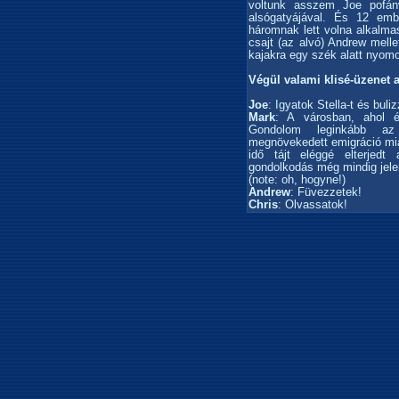
voltunk asszem Joe pofánv
alsógatyájával. És 12 em
háromnak lett volna alkalma
csajt (az alvó) Andrew mell
kajakra egy szék alatt nyomo
Végül valami klisé-üzenet 
Joe
: Igyatok Stella-t és buli
Mark
: A városban, ahol é
Gondolom leginkább az
megnövekedett emigráció mia
idő tájt eléggé elterjedt
gondolkodás még mindig jele
(note: oh, hogyne!)
Andrew
: Füvezzetek!
Chris
: Olvassatok!