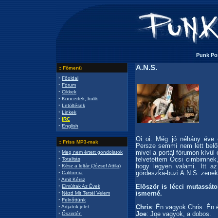
Punk Por
A.N.S.
:: Főmenü
·
Főoldal
·
Fórum
·
Cikkek
·
Koncertek, bulik
·
Letöltések
·
Linkek
·
IRC
·
English
Oi oi. Még jó néhány éve 
:: Friss MP3-mak
Persze semmi nem lett belőle
·
mivel a portál fórumon kívül 
Meg nem értett gondolatok
·
felvetettem Ócsi cimbimnek,
Totalitás
·
hogy legyen valami. Itt az
Kész a leltár (József Attila)
·
gördeszka-buzi A.N.S. zeneka
California
·
Amit Kérsz
·
Elöször is lécci mutassá
Elmúltak Az Évek
·
ismerné.
Nézd Mit Tettél Velem
·
Felnőttünk
·
Chris
: Én vagyok Chris. Én 
Adjatok jelet
·
Joe
: Joe vagyok, a dobos.
Őszintén