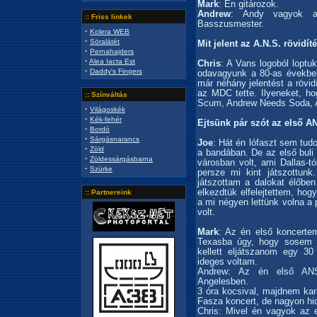
Mark
: Én gitározok.
Andrew
: Andy vagyok a.
:: Friss linkek
Basszusmester.
·
Kolera WEB
·
Söralátét
Mit jelent az A.N.S. rövidít
·
Pernahajders
·
Alea Iacta Est
Chris
: A Vans logoból loptu
·
Daddy's Fingers
odavagyunk a 80-as évekbeli
már néhány jelentést a rövi
az MDC tette. Ilyeneket, ho
:: Színváltás
Scum, Andrew Needs Soda, A 
·
Világoskék
·
Kék-fehér
Ejtsünk pár szót az első AN
·
Bordó
·
Sárgásnarancs
Joe
: Hát én lófaszt sem tud
·
Zöld
a bandában. De az első buli
·
Zöldessárgásbarna
városban volt, ami Dallas-tó
·
Szürke
persze mi kint játszottun
játszottam a dalokat élőbe
elkezdtük elfelejtettem, hog
:: Partnereink
a mi négyen lettünk volna a 
volt.
Mark
: Az én első koncertem
Texasba úgy, hogy sosem j
kellett eljátszanom egy 30 
ideges voltam.
Andrew: Az én első ANS
Angelesben.
3 óra kocsival, majdnem kar
Fasza koncert, de nagyon hi
Chris: Mivel én vagyok az 