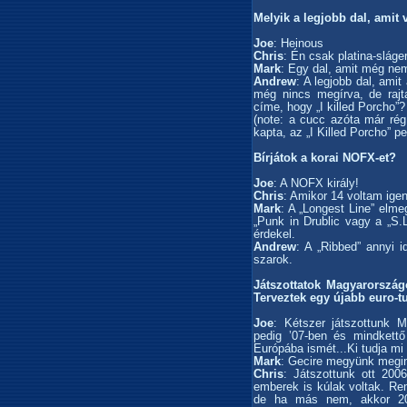
Melyik a legjobb dal, amit 
Joe
: Heinous
Chris
: Én csak platina-sláger
Mark
: Egy dal, amit még nem
Andrew
: A legjobb dal, amit
még nincs megírva, de raj
címe, hogy „I killed Porcho”?
(note: a cucc azóta már rég
kapta, az „I Killed Porcho” pe
Bírjátok a korai NOFX-et?
Joe
: A NOFX király!
Chris
: Amikor 14 voltam ige
Mark
: A „Longest Line” elme
„Punk in Drublic vagy a „S
érdekel.
Andrew
: A „Ribbed” annyi i
szarok.
Játszottatok Magyarországo
Terveztek egy újabb euro-t
Joe
: Kétszer játszottunk 
pedig ’07-ben és mindkettő 
Európába ismét...Ki tudja mi 
Mark
: Gecire megyünk megin
Chris
: Játszottunk ott 200
emberek is kúlak voltak. Re
de ha más nem, akkor 201