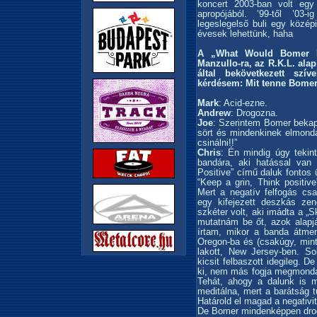
koncert 2003-ban volt eg
apropójából. ’99-től ’03
legeslegelső buli egy közé
évesek lehettünk, haha
A „What Would Bomer Do
Manzullo-ra, az R.K.L. alap
által bekövetkezett szí
kérdésem: Mit tenne Bome
Mark
: Acid-ezne.
Andrew
: Drogozna.
Joe
: Szerintem Bomer bekapn
sört és mindenkinek elmond
csinálni!!”
Chris
: Én mindig úgy tekint
bandára, aki hatással van 
Positive” című daluk fontos 
“Keep a grin, Think positiv
Mert a negatív felfogás c
egy kifejezett deszkás z
szkéter volt, aki imádta a „Sk
mutatnám be őt, azok alapjá
írtam, mikor a banda átmen
Oregon-ba és (csakúgy, mint
lakott, New Jersey-ben. So
kicsit felbaszott idegileg.
ki, nem más fogja megmondan
Tehát, ahogy a dalunk is 
meditálna, mert a barátság t
Határold el magad a negativi
De Bomer mindenképpen drog