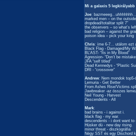
Mi a galaxis 5 legkirályab
Joe
: bazmeeeg...uhhhhhhh..
marked men – on the outside
dropdead/totalitar split 7”
the observers – so what’s le
bad religion – against the gra
poison idea – pick your king
Chris
: íme 6-7... utálom ezt 
Black Flag - Damaged/My W
BL’AST- “Its in My Blood”
Agression- “Don’t be mistake
JFA “self titled”
Dead Kennedys - “Plastic Su
DRI - “crossover”
Andrew
: Nem mondok top5-ö
Lemuria - Get Better
From Ashes Rise/Victims spl
Jawbreaker -az összes leme
Neil Young - Harvest
Descendents - All
Mark
:
bad brains - i against i.
black flag - my war.
descendents - i dont want to
Hüsker dü - new day rising.
minor threat - diszkográfia
Négy SST és egy Dischord k