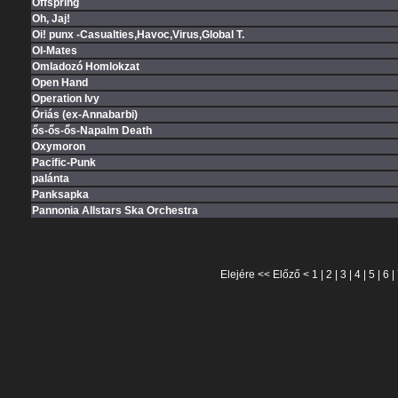
Offspring
Oh, Jaj!
Oi! punx -Casualties,Havoc,Virus,Global T.
OI-Mates
Omladozó Homlokzat
Open Hand
Operation Ivy
Óriás (ex-Annabarbi)
ős-ős-ős-Napalm Death
Oxymoron
Pacific-Punk
palánta
Panksapka
Pannonia Allstars Ska Orchestra
Elejére
<<
Előző
<
1
|
2
|
3
|
4
|
5
|
6
|