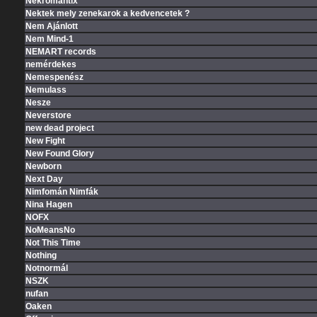
Nekromantix
Nektek mely zenekarok a kedvencetek ?
Nem Ajánlott
Nem Mind-1
NEMART records
nemérdekes
Nemespenész
Nemulass
Nesze
Neverstore
new dead project
New Fight
New Found Glory
Newborn
Next Day
Nimfomán Nimfák
Nina Hagen
NOFX
NoMeansNo
Not This Time
Nothing
Notnormál
NSZK
nufan
Oaken