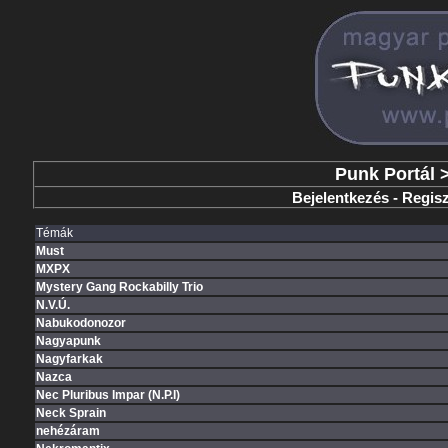
Punk Portál
Bejelentkezés
-
Regisz
Témák
Must
MXPX
Mystery Gang Rockabilly Trio
N.V.Ú.
Nabukodonozor
Nagyapunk
Nagyfarkak
Nazca
Nec Pluribus Impar (N.P.I)
Neck Sprain
nehézáram