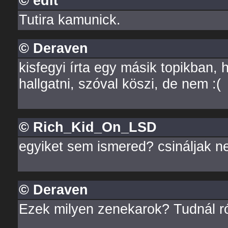
© edit
Tutira kamunick.
© Deraven
kisfegyi írta egy másik topikban,
hallgatni, szóval köszi, de nem :(
© Rich_Kid_On_LSD
egyiket sem ismered? csináljak n
© Deraven
Ezek milyen zenekarok? Tudnál ról