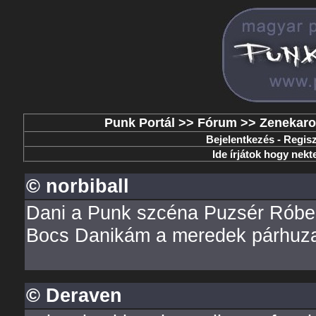
Punk Portál
>>
Fórum
>>
Zenekaro
Bejelentkezés
-
Regisz
Ide írjátok hogy nek
© norbiball
Dani a Punk szcéna Puzsér Róber
Bocs Danikám a meredek párhuza
© Deraven