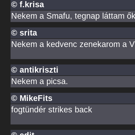
© f.krisa
Nekem a Smafu, tegnap láttam őket
© srita
Nekem a kedvenc zenekarom a Vi
© antikriszti
Nekem a picsa.
© MikeFits
fogtündér strikes back