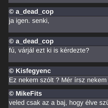
© a_dead_cop
ja igen. senki,
© a_dead_cop
fú, várjál ezt ki is kérdezte?
© Kisfegyenc
Ez nekem szólt ? Mér írsz nekem t
© MikeFits
veled csak az a baj, hogy élve szü