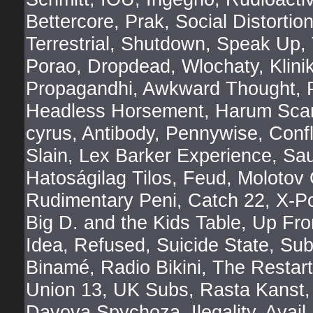
Bettercore, Prak, Social Distorti
Terrestrial, Shutdown, Speak Up,
Porao, Dropdead, Wlochaty, Klini
Propagandhi, Awkward Thought, 
Headless Horsement, Harum Scaru
cyrus, Antibody, Pennywise, Conf
Slain, Lex Barker Experience, Sa
Hatoságilag Tilos, Feud, Molotov C
Rudimentary Peni, Catch 22, X-Po
Big D. and the Kids Table, Up Fro
Idea, Refused, Suicide State, Su
Binamé, Radio Bikini, The Restarts
Union 13, UK Subs, Rasta Kanst,
Davova Spychoza, Ilegality, Avail