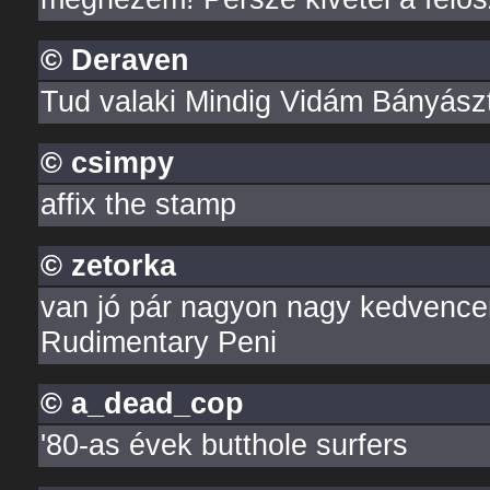
© Deraven
Tud valaki Mindig Vidám Bányásztö
© csimpy
affix the stamp
© zetorka
van jó pár nagyon nagy kedvence
Rudimentary Peni
© a_dead_cop
'80-as évek butthole surfers