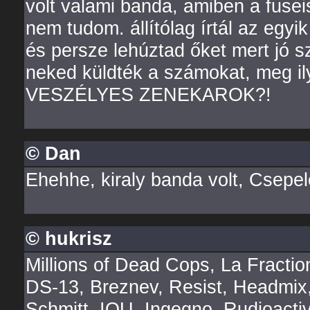
volt valami banda, amiben a fuseis
nem tudom. állítólag írtál az egyi
és persze lehúztad őket mert jó sz
neked küldték a számokat, meg
VESZÉLYES ZENEKAROK?!
© Dan
Ehehhe, kiraly banda volt, Csepel
© hukrisz
Millions of Dead Cops, La Fraction,
DS-13, Breznev, Resist, Headmix,
Schmitt, IOU, Ingegno, Rudioactiv