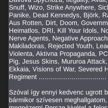
Snuff, Wizo, Strike Anywhere, Si
Panike, Dead Kennedys, Björk, R
Aus Rotten, Dirt, Doom, Governme
Heimatlos, DRI, Kill Your Idols,
Nerve Agents, Negative Approach,
Makiladoras, Rejected Youth, Lead
Violenta, Aktivna Propaganda, PCP
Pig, Jesus Skins, Mururoa Attack,
Ekkaia, Visions of War, Severed H
Regiment ...................................
Szóval így ennyi kedvenc ugrott b
bármikor szívesen meghallgatom,
megnézem! Persze kivétel a felos