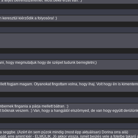
 a teljes bélrendszeremet. Most béke érzet van. :)
 keresztül kiérződik a folyosóra! :)
ani, hogy megmutatjuk hogy de szépet tudunk berregtetni;)
ett fogjam magam. Olyanokat fingottam volna, hogy ihaj. Volt hogy én is kimentem f
ernek fingania a párja mellett bátran. :)
Ezt bóknak veszem. :) Van, hogy a hangjától elszörnyed, de van hogy együtt derülün
a seggbe. (Azért én sem púzok mindig (most épp aktuálisan) Dorina orra alá)
át, erre amint kiér - ELMÚLIK. Jó akkor vissza, ismét beülés vele a fotelbe tak