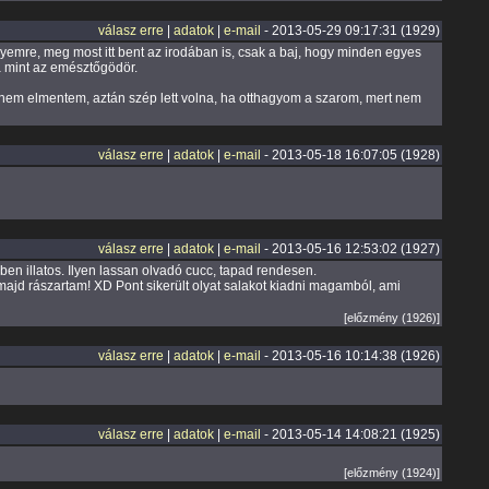
válasz erre
|
adatok
|
e-mail
- 2013-05-29 09:17:31 (1929)
yemre, meg most itt bent az irodában is, csak a baj, hogy minden egyes
ga mint az emésztőgödör.
jdnem elmentem, aztán szép lett volna, ha otthagyom a szarom, mert nem
válasz erre
|
adatok
|
e-mail
- 2013-05-18 16:07:05 (1928)
válasz erre
|
adatok
|
e-mail
- 2013-05-16 12:53:02 (1927)
zben illatos. Ilyen lassan olvadó cucc, tapad rendesen.
ajd rászartam! XD Pont sikerült olyat salakot kiadni magamból, ami
[előzmény (1926)]
válasz erre
|
adatok
|
e-mail
- 2013-05-16 10:14:38 (1926)
válasz erre
|
adatok
|
e-mail
- 2013-05-14 14:08:21 (1925)
[előzmény (1924)]