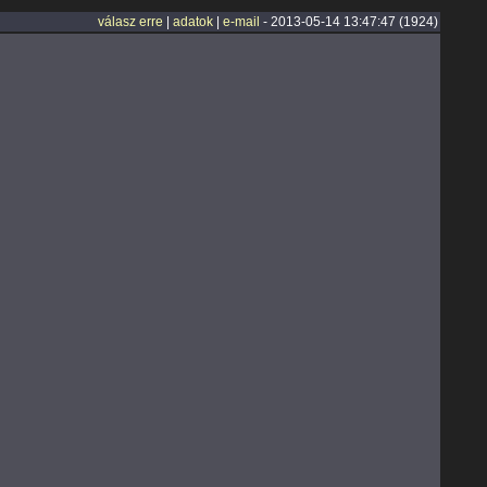
válasz erre
|
adatok
|
e-mail
- 2013-05-14 13:47:47 (1924)