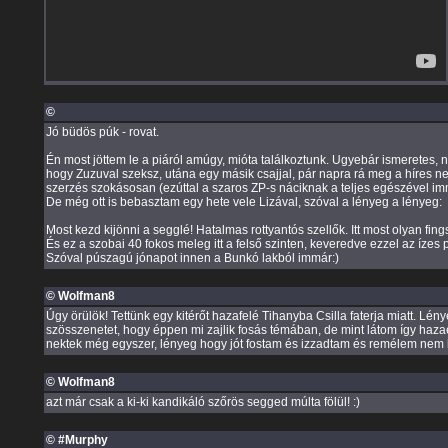
©
Jó büdös púk - rovat.
Én most jöttem le a piáról amúgy, mióta találkoztunk. Ugyebár ismeretes,
hogy Zuzuval szeksz, utána egy másik csajjal, pár napra rá meg a híres 
szerzés szokásosan (ezúttal a szaros ZP-s náciknak a teljes egészével im
De még ott is bebasztam egy hete vele Lizával, szóval a lényeg a lényeg:
Most kezd kijönni a segglé! Hatalmas rottyantós szellők. Itt most olyan 
És ez a szobai 40 fokos meleg itt a felső szinten, keveredve ezzel az íze
Szóval púszagú jónapot innen a Bunkó lakból immár:)
© Wolfman8
Úgy örülök! Tettünk egy kitérőt hazafelé Tihanyba Csilla faterja miatt. Lé
szösszenetet, hogy éppen mi zajlik fosás témában, de mint látom így haza
nektek még egyszer, lényeg hogy jót fostam és izzadtam és remélem nem
© Wolfman8
azt már csak a ki-ki kandikáló szőrös segged múlta fölül! :)
© #Murphy