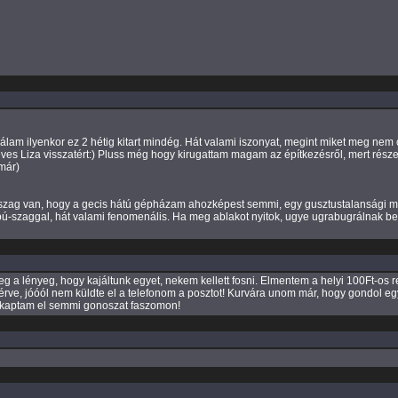
 nálam ilyenkor ez 2 hétig kitart mindég. Hát valami iszonyat, megint miket meg 
neves Liza visszatért:) Pluss még hogy kirugattam magam az építkezésről, mert ré
már)
fingszag van, hogy a gecis hátú gépházam ahozképest semmi, egy gusztustalansági 
s pú-szaggal, hát valami fenomenális. Ha meg ablakot nyitok, ugye ugrabugrálnak be
nyeg a lényeg, hogy kajáltunk egyet, nekem kellett fosni. Elmentem a helyi 100Ft-os 
érve, jóóól nem küldte el a telefonom a posztot! Kurvára unom már, hogy gondol eg
 kaptam el semmi gonoszat faszomon!