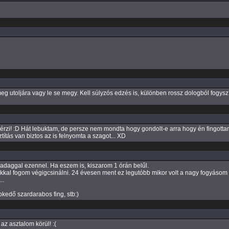
g utoljára vagy le se megy. Kell súlyzós edzés is, különben rossz dologból fogysz
érzi! :D Hát lebuktam, de persze nem mondta hogy gondolt-e arra hogy én fingottam
títás van biztos az is felnyomta a szagot... XD
adaggal ezennel. Ha eszem is, kiszarom 1 órán belűl.
okkal fogom végigcsinálni. 24 évesen ment ez legutóbb mikor volt a nagy fogyásom
..
kedő szardarabos fing, stb:)
z asztalom körül! :(