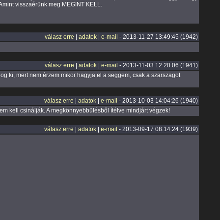
. Amint visszaérünk meg MEGINT KELL.
válasz erre
|
adatok
|
e-mail
- 2013-11-27 13:49:45 (1942)
válasz erre
|
adatok
|
e-mail
- 2013-11-03 12:20:06 (1941)
rolog ki, mert nem érzem mikor hagyja el a seggem, csak a szarszagot
válasz erre
|
adatok
|
e-mail
- 2013-10-03 14:04:26 (1940)
ülem kell csinálják. A megkönnyebbülésből ítélve mindjárt végzek!
válasz erre
|
adatok
|
e-mail
- 2013-09-17 08:14:24 (1939)