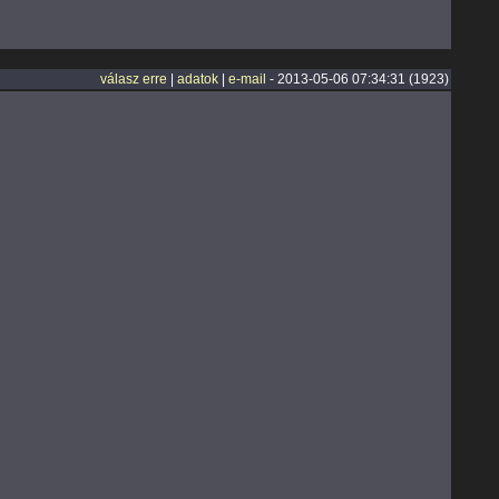
válasz erre
|
adatok
|
e-mail
- 2013-05-06 07:34:31 (1923)