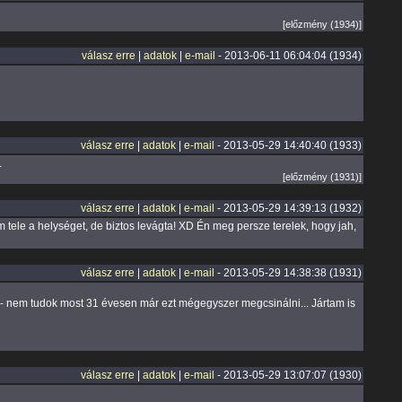
[előzmény (1934)]
válasz erre
|
adatok
|
e-mail
- 2013-06-11 06:04:04 (1934)
válasz erre
|
adatok
|
e-mail
- 2013-05-29 14:40:40 (1933)
.
[előzmény (1931)]
válasz erre
|
adatok
|
e-mail
- 2013-05-29 14:39:13 (1932)
 tele a helységet, de biztos levágta! XD Én meg persze terelek, hogy jah,
válasz erre
|
adatok
|
e-mail
- 2013-05-29 14:38:38 (1931)
 - nem tudok most 31 évesen már ezt mégegyszer megcsinálni... Jártam is
válasz erre
|
adatok
|
e-mail
- 2013-05-29 13:07:07 (1930)