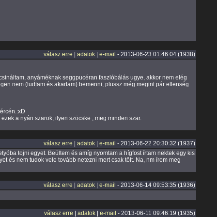
válasz erre
|
adatok
|
e-mail
- 2013-06-23 01:46:04 (1938)
nem csináltam, anyáméknak seggpucéran faszlóbálás ugye, akkor nem elég
szegen nem (tudtam és akartam) bemenni, plussz még megint pár ellenség
mércén.:xD
 ezek a nyári szarok, ilyen szöcske , meg minden szar.
válasz erre
|
adatok
|
e-mail
- 2013-06-22 20:30:32 (1937)
retyóba tojni egyet. Beültem és amíg nyomtam a hígfost írtam nektek egy kis
yet és nem tudok vele tovább netezni mert csak tölt. Na, nm írom meg
válasz erre
|
adatok
|
e-mail
- 2013-06-14 09:53:35 (1936)
válasz erre
|
adatok
|
e-mail
- 2013-06-11 09:46:19 (1935)