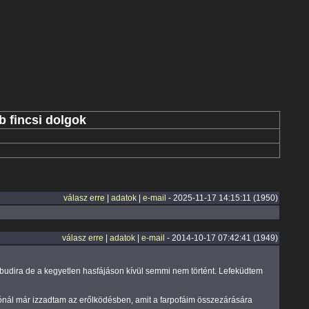
 fincsi dolgok
válasz erre
|
adatok
|
e-mail
- 2025-11-17 14:15:11 (1950)
válasz erre
|
adatok
|
e-mail
- 2014-10-17 07:42:41 (1949)
 budira de a kegyetlen hasfájáson kívül semmi nem történt. Lefeküdtem
tónál már izzadtam az erőlködésben, amit a farpofáim összezárására