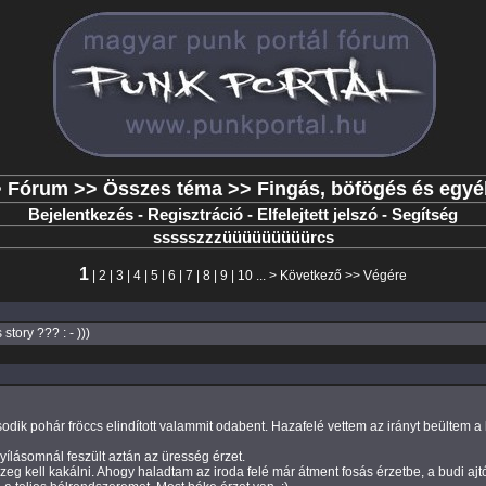
>
Fórum
>>
Összes téma
>> Fingás, böfögés és egyéb
Bejelentkezés
-
Regisztráció
-
Elfelejtett jelszó
-
Segítség
ssssszzzüüüüüüüüürcs
1
|
2
|
3
|
4
|
5
|
6
|
7
|
8
|
9
|
10
... >
Következő
>>
Végére
tory ??? : - )))
ik pohár fröccs elindított valammit odabent. Hazafelé vettem az irányt beültem a
ílásomnál feszült aztán az üresség érzet.
eg kell kakálni. Ahogy haladtam az iroda felé már átment fosás érzetbe, a budi aj