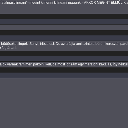
 hatalmast fingani' - megint kimenni kifingani magunk, - AKKOR MEGINT ELMÚLIK
büdöseket fingok. Sunyi, írtózatost. De az a fajta ami szinte a bőrön keresztül pá
fog ártani.
 csajok várnak rám mert pakolni kell, de most jött rám egy maratoni kakálás, így nélk