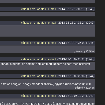
válasz erre
|
adatok
|
e-mail
- 2014-03-12 12:08:19 (1948)
válasz erre
|
adatok
|
e-mail
- 2013-12-18 14:36:24 (1947)
válasz erre
|
adatok
|
e-mail
- 2013-12-18 14:35:08 (1946)
[előzmény (1945)]
válasz erre
|
adatok
|
e-mail
- 2013-12-18 09:26:28 (1945)
ingani a budira, de semmit nem ért mert 10 perc és bent megint kellett,
válasz erre
|
adatok
|
e-mail
- 2013-12-18 09:25:02 (1944)
k a tréfás hangján. Ahogy mondani szokták, együtt sírunk és nevetünk! :D
[előzmény (1943)]
válasz erre
|
adatok
|
e-mail
- 2013-12-18 06:10:24 (1943)
aró alá összebújva - AKKOR MEGINT KELL. Jó, akkor vmi kamu ürüggyel hogy