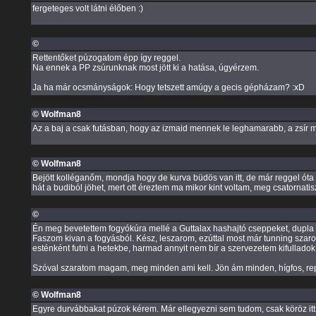
fergeteges volt látni élőben :)
©
Rettentőket púzogatom épp így reggel.
Na ennek a PP zsúrunknak most jött ki a hatása, úgyérzem.
Ja ha már ocsmányságok: Hogy tetszett amúgy a gecis gépházam? :xD
© Wolfman8
Az a baj a csak futásban, hogy az izmaid mennek le leghamarabb, a zsír me
© Wolfman8
Bejött kolléganőm, mondja hogy de kurva büdös van itt, de már reggel óta 
hát a budiból jöhet, mert ott éreztem ma mikor kint voltam, meg csatornatisz
©
Én meg bevetettem fogyókúra mellé a Guttalax hashajtó cseppeket, dupla 
Faszom kivan a fogyásból. Kész, leszarom, ezúttal most már tunning szar
esténként futni a hetekbe, harmad annyit nem bír a szervezetem kifulladok.
Szóval szaratom magam, meg minden ami kell. Jön ám minden, hígfos, rep
© Wolfman8
Egyre durvábbakat púzok kérem. Már ellegyezni sem tudom, csak köröz itt a