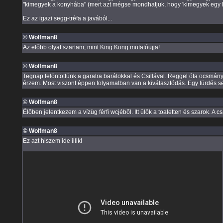
"kimegyek a konyhába" (mert azt mégse mondhatjuk, hogy 'kimegyek egy
Ez az igazi segg-tréfa a javából...
© Wolfman8
Az előbb olyat szartam, mint King Kong mutatóujja!
© Wolfman8
Tegnap felöntöttünk a garatra barátokkal és Csillával. Reggel óta ocsmány 
érzem. Most viszont éppen folyamatban van a kiválasztódás. Egy fürdés se 
© Wolfman8
Élőben jelentkezem a vízüg férfi wcjéből. Itt ülök a toaletten és szarok. A
© Wolfman8
Ez azt hiszem ide illik!