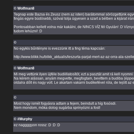
© Wolfman8
Tegnap este Bazsa és Zeusz (nem az isten) barátommal sörözgettünk egyet 
fingás egyre büdösebb, szóval tolja ügyesen a szart a bélben a kijárat irá
Pontosabban kellett volna már kakálni, de NINCS VÍZ fél Gyulán! :D Vízny
tudom lehúzni! :D
©
No egykis bűntényre is evezzünk itt a fing téma kapcsán:
http://www.blikk.hu/blikk_aktualis/leszurta-parjat-mert-az-az-orra-ala-szel
© Wolfman8
Mi meg vettünk ilyen újféle budiillatosítót, ezt a pasztát amit rá kell nyom
Na kérem alássan, anyám megvette, megfogtam, bevittem a budiba (éppen k
oldalra dőlt és nagy volt. Le akartam vakarni budikefével róla, de lejött az
©
Most hogy ismét fogyásra adtam a fejem, beindult a híg fosósdi.
Nem mondom, móka dolog sugárba sprinyózni a fost!
© #Murphy
ez naggggyon rossz :D :D :D