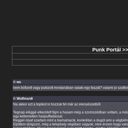
Punk Portál
>
© ws
nem böfizett vagy pukizott mostanában valaki egy faszát? valami jo szaftos s
© Wolfman8
Na akkor ezt a topikot is hozzuk fel már az elenyészetből.
Tegnap eléggé elkezdett fájni a hasam még a szomszédban voltam, a másod
egy kellemetlen haspuffadással.
Reggel olyat szartam mint a barnamacik, konkrétan a dugót ami a végbélny
Eljöttem dolgozni, még a telephely végében vagyok, mire érzem hogy valsz