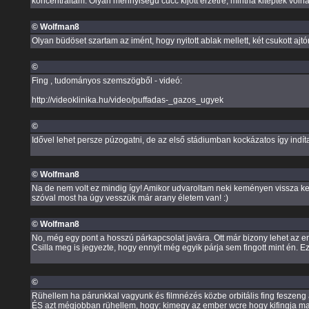
koncentráltam. Olyan mennyiségű cucc kijött érzetre, mintha kitépték volna
© Wolfman8
Olyan büdöset szartam az imént, hogy nyitott ablak mellett, két csukott ajtón
©
Fing , tudományos szemszögből - videó:
http://videoklinika.hu/video/puffadas-_gazos_ugyek
©
Idővel lehet persze púzogatni, de az első stádiumban kockázatos így indít
© Wolfman8
Na de nem volt ez mindig így! Amikor udvaroltam neki keményen vissza kell
szóval most ha úgy vesszük már arany életem van! :)
© Wolfman8
No, még egy pont a hosszú párkapcsolat javára. Ott már bizony lehet az emb
Csilla meg is jegyezte, hogy ennyit még egyik párja sem fingott mint én. 
©
Rühellem ha párunkkal vagyunk és filmnézés közbe orbitális fing feszeng 
ÉS azt mégjobban rühellem, hogy: kimegy az ember wcre hogy kifingja mag