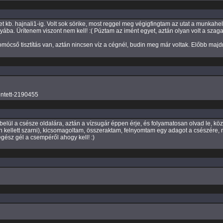
kb. hajnali1-ig. Volt sok sörike, most reggel meg végigfingtam az utat a munkahel
nyába. Ürítenem viszont nem kell! :( Púztam az imént egyet, aztán olyan volt a sza
omócső tisztítás van, aztán nincsen víz a cégnél, budin meg már voltak. Előbb ma
lentett-2190455
ni belül a csésze oldalára, aztán a vízsugár éppen érje, és folyamatosan olvad le, kö
ellett szarni), kicsomagoltam, összeraktam, felnyomtam egy adagot a csészére, m
 egész gél a csempéről ahogy kell! :)