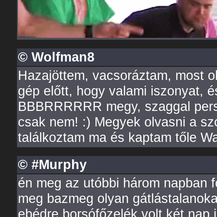
© Wolfman8
Hazajöttem, vacsoráztam, most oly
gép előtt, hogy valami iszonyat, é
BBBRRRRRR megy, szaggal persze
csak nem! :) Megyek olvasni a sz
találkoztam ma és kaptam tőle Wa
© #Murphy
én meg az utóbbi három napban 
meg bazmeg olyan gátlástalanokat
ebédre borsófőzelék volt két nap 