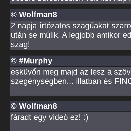
© Wolfman8
2 napja írtózatos szagúakat szaro
után se múlik. A legjobb amikor e
szag!
© #Murphy
esküvőn meg majd az lesz a szö
szegénységben... illatban és F
© Wolfman8
fáradt egy videó ez! :)