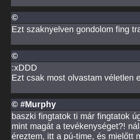
©
Ezt szaknyelven gondolom fing trai
©
:xDDD
Ezt csak most olvastam véletlen e
© #Murphy
baszki fingtatok ti már fingtatok ú
mint magát a tevékenységet?! nál
éreztem, itt a pú-time, és mielőtt 