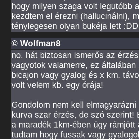
hogy milyen szaga volt legutóbb a
kezdtem el érezni (hallucinálni), 
ténylegesen olyan bukéja lett :D
© Wolfman8
no, hát biztosan ismerős az érzé
vagyotok valamerre, ez általában 
bicajon vagy gyalog és x km. távo
volt velem kb. egy órája!
Gondolom nem kell elmagyarázni 
kurva szar érzés, de szó szerint
a maradék 1km-ében úgy rámjött 
tudtam hogy fussak vagy gyalogol