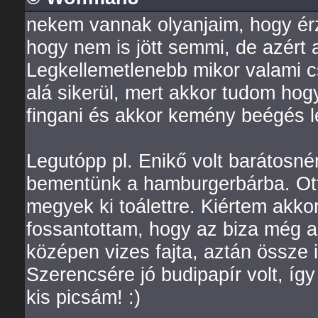
nekem vannak olyanjaim, hogy ér
hogy nem is jött semmi, de azért 
Legkellemetlenebb mikor valami csa
alá sikerül, mert akkor tudom hogy
fingani és akkor kemény beégés le
Legutópp pl. Enikő volt barátosné
bementünk a hamburgerbárba. Ott
megyek ki toálettre. Kiértem akkor 
fossantottam, hogy az biza még 
középen vizes fajta, aztán össze
Szerencsére jó budipapír volt, így
kis picsám! :)