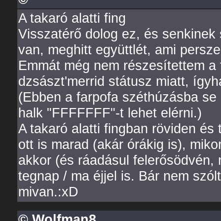
A takaró alatti fing
Visszatérő dolog ez, és senkinek s
van, meghitt együttlét, ami persze
Emmát még nem részesítettem a f
dzsászt'merrid státusz miatt, ígyhá
(Ebben a farpofa széthúzásba se
halk "FFFFFFF"-t lehet elérni.)
A takaró alatti fingban röviden é
ott is marad (akár órákig is), mik
akkor (és ráadásul felerősödvén, 
tegnap / ma éjjel is. Bár nem szólt
mivan.:xD
© Wolfman8