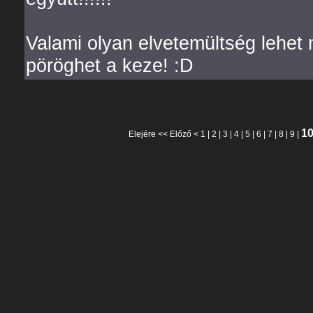
Valami olyan elvetemültség lehet 
pöröghet a keze! :D
1
Elejére
<<
Előző
<
1
|
2
|
3
|
4
|
5
|
6
|
7
|
8
|
9
|