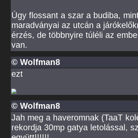
Úgy flossant a szar a budiba, min
maradványai az utcán a járókelőkre
érzés, de többnyire túléli az embe
van.
© Wolfman8
ezt
© Wolfman8
Jah meg a haveromnak (TaaT kole
rekordja 30mp gatya letolással, sz
együtt!!!!!!