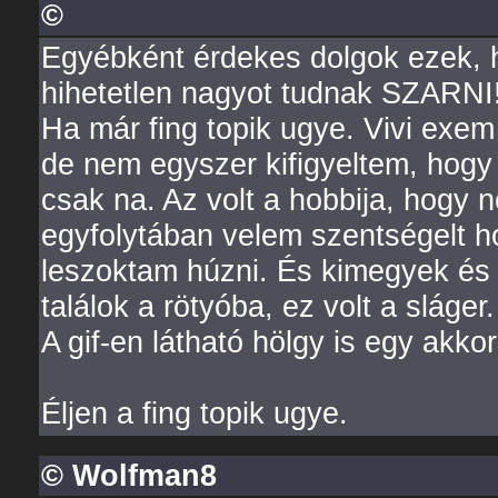
©
Egyébként érdekes dolgok ezek, 
hihetetlen nagyot tudnak SZARNI
Ha már fing topik ugye. Vivi exem 
de nem egyszer kifigyeltem, hog
csak na. Az volt a hobbija, hogy 
egyfolytában velem szentségelt h
leszoktam húzni. És kimegyek és e
találok a rötyóba, ez volt a sláger.
A gif-en látható hölgy is egy akkor
Éljen a fing topik ugye.
© Wolfman8