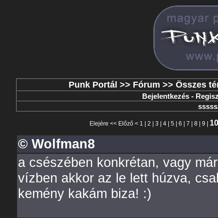
Punk Portál
>>
Fórum
>>
Összes t
Bejelentkezés
-
Regisz
ssss
1
Elejére
<<
Előző
<
1
|
2
|
3
|
4
|
5
|
6
|
7
|
8
|
9
|
© Wolfman8
a csészében konkrétan, vagy már
vízben akkor az le lett húzva, cs
kemény kakám biza! :)