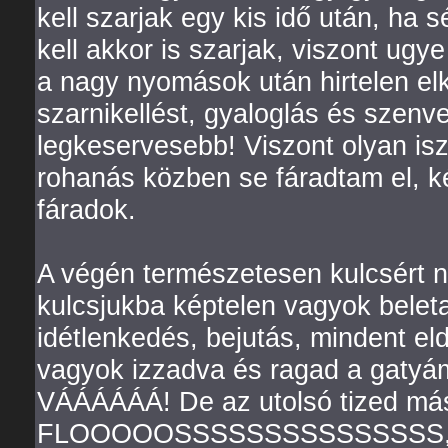
kell szarjak egy kis idő után, ha 
kell akkor is szarjak, viszont ugy
a nagy nyomások után hirtelen el
szarnikellést, gyaloglás és szenv
legkeservesebb! Viszont olyan isz
rohanás közben se fáradtam el, ké
fáradok.
A végén természetesen kulcsért ny
kulcsjukba képtelen vagyok beletal
idétlenkedés, bejutás, mindent el
vagyok izzadva és ragad a gatyám,
VÁÁÁÁÁÁ! De az utolsó tized má
FLOOOOOSSSSSSSSSSSSSSS, 