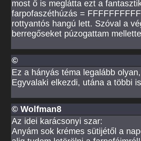
most ő is meglátta ezt a fantasz
farpofaszéthúzás = FFFFFFFFFFFFF
rottyantós hangú lett. Szóval a vé
berregőseket púzogattam mellette
©
Ez a hányás téma legalább olyan, 
Egyvalaki elkezdi, utána a többi i
© Wolfman8
Az idei karácsonyi szar:
Anyám sok krémes sütijétől a nap