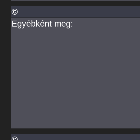
©
Egyébként meg:
©