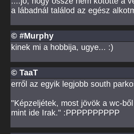
....jó, hogy össze nem kötötte a v
a lábadnál találod az egész alko
© #Murphy
kinek mi a hobbija, ugye... :)
© TaaT
erről az egyik legjobb south park
"Képzeljétek, most jövök a wc-ből 
mint ide Irak." :PPPPPPPPPP