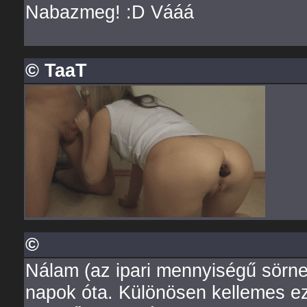
Nabazmeg! :D Vááá
© TaaT
©
Nálam (az ipari mennyiségű sörn
napok óta. Különösen kellemes ez