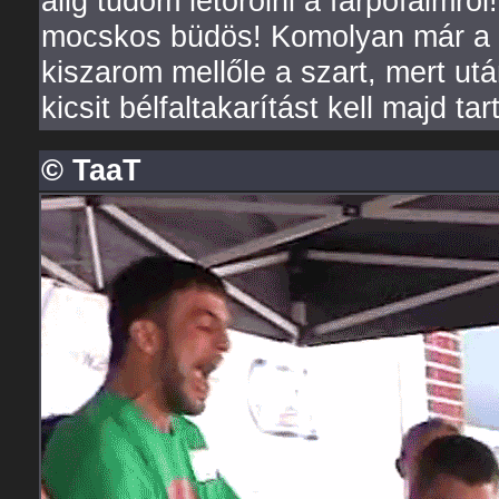
alig tudom letörölni a farpofáimró
mocskos büdös! Komolyan már a b
kiszarom mellőle a szart, mert ut
kicsit bélfaltakarítást kell majd ta
© TaaT