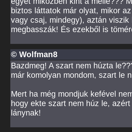
egyet miközben kint a melle??? M
biztos láttatok már olyat, mikor az
vagy csaj, mindegy), aztán viszik 
megbasszák! És ezekből is tömérde
© Wolfman8
Bazdmeg! A szart nem húzta le???
már komolyan mondom, szart le n
Mert ha még mondjuk kefével nem 
hogy ekte szart nem húz le, azért
lánynak!