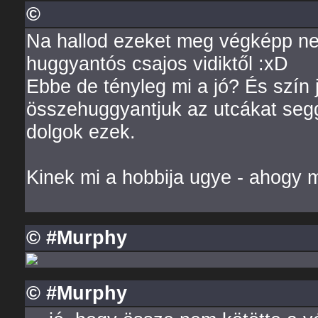
©
Na hallod ezeket meg végképp nem
huggyantós csajos vidiktől :xD
Ebbe de tényleg mi a jó? És szín 
összehuggyantjuk az utcákat segg
dolgok ezek.
Kinek mi a hobbija ugye - ahogy 
© #Murphy
© #Murphy