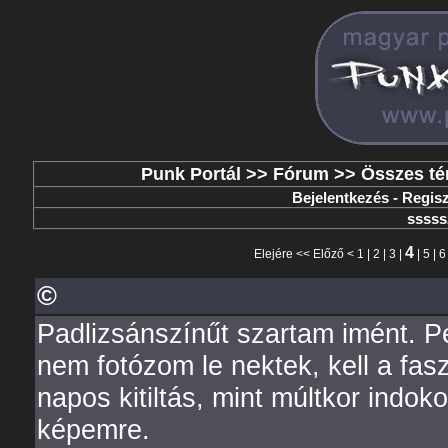
Punk Portál
>>
Fórum
>>
Összes t
Bejelentkezés
-
Regisz
ssss
4
Elejére
<<
Előző
<
1
|
2
|
3
|
|
5
|
6
©
Padlizsánszínűt szartam imént. P
nem fotózom le nektek, kell a fas
napos kitiltás, mint múltkor indok
képemre.