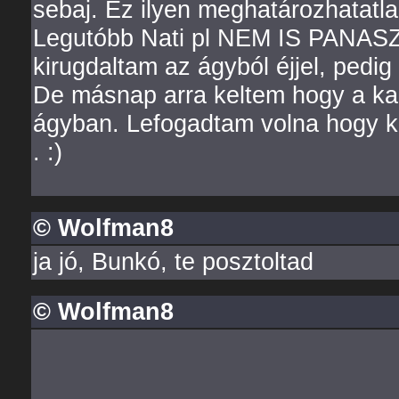
sebaj. Ez ilyen meghatározhatatla
Legutóbb Nati pl NEM IS PANAS
kirugdaltam az ágyból éjjel, pedig
De másnap arra keltem hogy a ka
ágyban. Lefogadtam volna hogy k
. :)
© Wolfman8
ja jó, Bunkó, te posztoltad
© Wolfman8