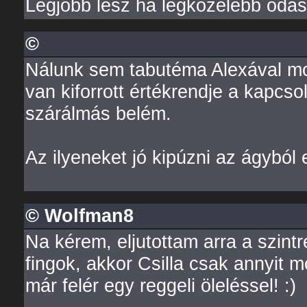
Legjobb lesz ha legközelebb odas
©
Nálunk sem tabutéma Alexával mo
van kiforrott értékrendje a kapcsol
szárálmás belém.
Az ilyeneket jó kipúzni az ágyból e
© Wolfman8
Na kérem, eljutottam arra a szintr
fingok, akkor Csilla csak annyit m
már felér egy reggeli öleléssel! :)