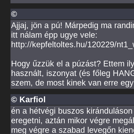
©
Ajjaj, jön a pú! Márpedig ma rand
itt nálam épp ugye vele:
http://kepfeltoltes.hu/120229/nt1
Hogy űzzük el a púzást? Ettem il
használt, iszonyat (és főleg HA
szem, de most kinek van erre egy 
© Karfiol
én a hétvégi buszos kiránduláson 
eregetni, aztán mikor végre megáll
meg végre a szabad levegőn kien