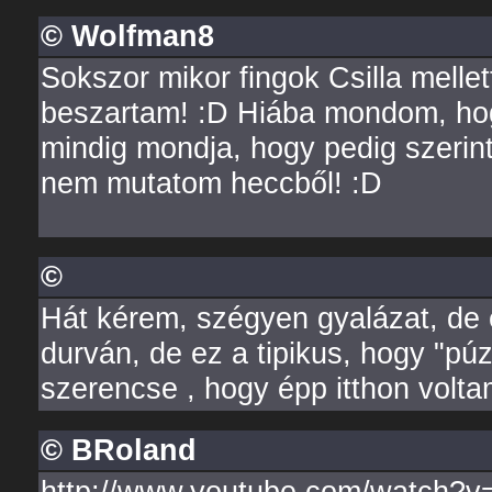
© Wolfman8
Sokszor mikor fingok Csilla mell
beszartam! :D Hiába mondom, hog
mindig mondja, hogy pedig szerin
nem mutatom heccből! :D
©
Hát kérem, szégyen gyalázat, de 
durván, de ez a tipikus, hogy "p
szerencse , hogy épp itthon volt
© BRoland
http://www.youtube.com/watch