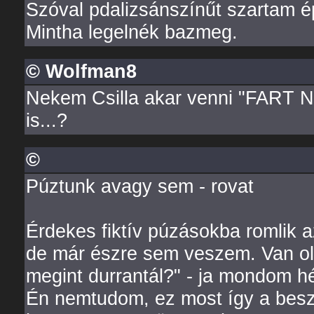
Szóval pdalizsánszínűt szartam ép
Mintha legelnék bazmeg.
© Wolfman8
Nekem Csilla akar venni "FART N
is...?
©
Púztunk avagy sem - rovat
Érdekes fiktív púzásokba romlik
de már észre sem veszem. Van ol
megint durrantál?" - ja mondom hé
Én nemtudom, ez most így a besz