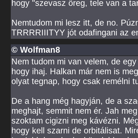
hogy "szevasz öreg, tele van a ta
Nemtudom mi lesz itt, de no. Púzni
TRRRRIIITYY jót odafingani az em
© Wolfman8
Nem tudom mi van velem, de egy 
hogy ihaj. Halkan már nem is megy
olyat tegnap, hogy csak remélni 
De a hang még hagyján, de a sza
meghajt, semmit nem ér. Jah meg r
szoktam cigizni meg kávézni. Mé
hogy kell szarni de orbitálisat. Mi