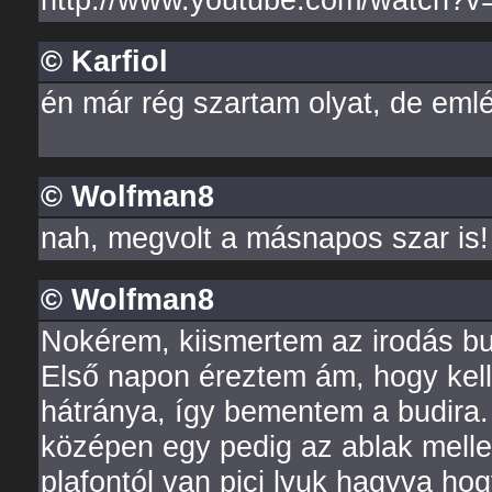
© Karfiol
én már rég szartam olyat, de eml
© Wolfman8
nah, megvolt a másnapos szar is!
© Wolfman8
Nokérem, kiismertem az irodás bud
Első napon éreztem ám, hogy kell
hátránya, így bementem a budira.
középen egy pedig az ablak melle
plafontól van pici lyuk hagyva ho