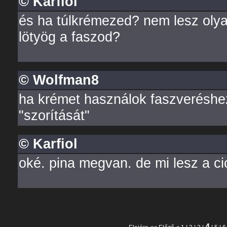
© Karfiol
és ha túlkrémezed? nem lesz olya
lötyög a faszod?
© Wolfman8
ha krémet használok faszveréshez
"szorítását"
© Karfiol
oké. pina megvan. de mi lesz a ci
4