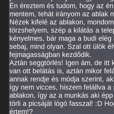
Én éreztem és tudom, hogy az én 
mentem, tehát irányom az ablak me
Nézek kifelé az ablakon, mondom
törzshelyem, szép a kilátás a tele
kényelmes, bár maga a budi elég a
sebaj, mind olyan. Szal ott ülök é
fejmagasságban kezdődik.
Aztán seggtörlés! Igen ám, de itt 
van ott belátás is, aztán mikor 
annak rendje és módja szerint, a
így nem vicces, hiszem felállva a
ablakon, így az a munkás aki épp ar
törli a picsáját lógó fasszal! :D 
értem!?