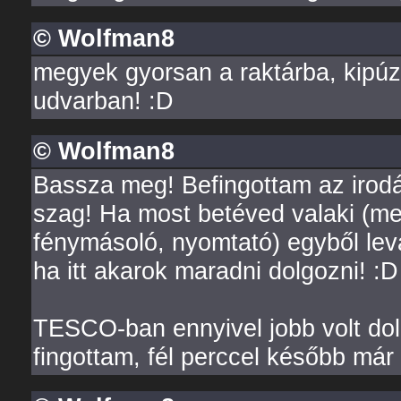
© Wolfman8
megyek gyorsan a raktárba, kipú
udvarban! :D
© Wolfman8
Bassza meg! Befingottam az irod
szag! Ha most betéved valaki (mer
fénymásoló, nyomtató) egyből lev
ha itt akarok maradni dolgozni! :D
TESCO-ban ennyivel jobb volt dolg
fingottam, fél perccel később már 