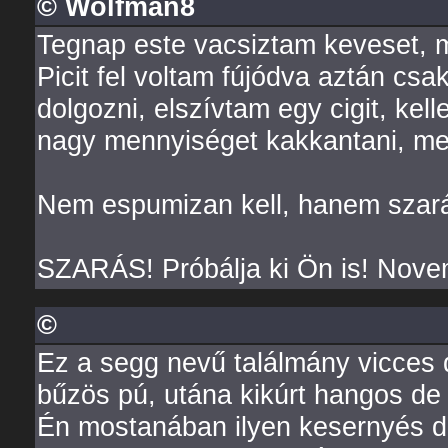
© Wolfman8
Tegnap este vacsiztam keveset, ma
Picit fel voltam fújódva aztán cs
dolgozni, elszívtam egy cigit, kell
nagy mennyiséget kakkantani, me
Nem espumizan kell, hanem szar
SZARÁS! Próbálja ki Ön is! Nove
©
Ez a segg nevű találmány vicces d
bűzös pú, utána kikúrt hangos d
Én mostanában ilyen kesernyés dol