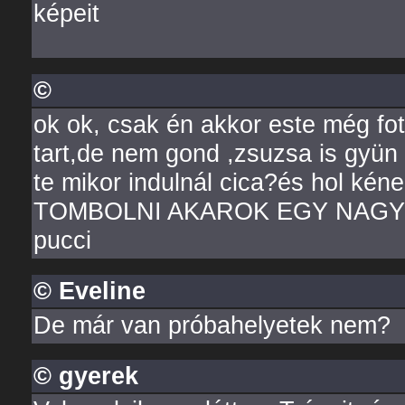
képeit
©
ok ok, csak én akkor este még fo
tart,de nem gond ,zsuzsa is gyün
te mikor indulnál cica?és hol kéne
TOMBOLNI AKAROK EGY NAGYOT!!!
pucci
© Eveline
De már van próbahelyetek nem?
© gyerek