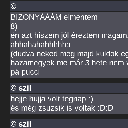
©
BIZONYÁÁÁM elmentem
8)
én azt hiszem jól éreztem magam..
ahhahahahhhhha
(dudva neked meg majd küldök eg
hazamegyek me már 3 hete nem v
pá pucci
© szil
hejje hujja volt tegnap :)
és még zsuzsik is voltak :D:D
© szil