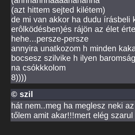
(ahhhahhhaaaahahahha
(azt hittem sejted kilétem)
de mi van akkor ha dudu írásbeli 
erôlködésben)és rájön az élet érte
hehe...persze-persze
annyira unatkozom h minden kaka 
bocsesz szilvike h ilyen baromsá
na csókkkolom
8))))
© szil
hát nem..meg ha meglesz neki az é
tőlem amit akar!!!mert elég szarul 