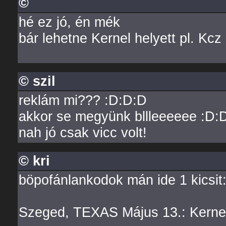
©
hé ez jó, én mék
bár lehetne Kernel helyett pl. Kcz
© szil
reklám mi??? :D:D:D
akkor se megyünk bllleeeeee :D:
nah jó csak vicc volt!
© kri
böpofánlankodok mán ide 1 kicsit
Szeged, TEXAS Május 13.: Kernel 