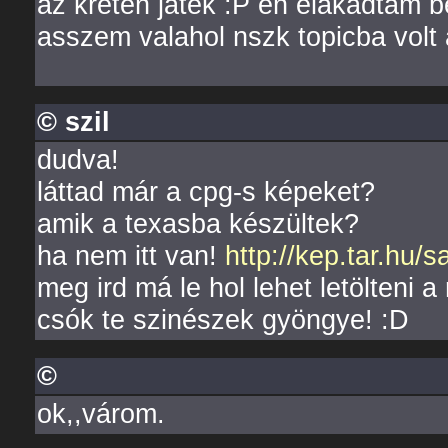
az kretén játék :P én elakadtam
asszem valahol nszk topicba volt 
© szil
dudva!
láttad már a cpg-s képeket?
amik a texasba készültek?
ha nem itt van!
http://kep.tar.hu/
meg ird má le hol lehet letölteni a
csók te szinészek gyöngye! :D
©
ok,,várom.