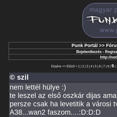
Punk Portál
>>
Fór
Bejelentkezés
-
Regisz
http://no
9
Elejére
<<
Előző
<
1
|
2
|
3
|
4
|
5
|
6
|
7
|
8
|
|
© szil
nem lettél hülye :)
te leszel az első oszkár dijas ama
persze csak ha levetitik a városi
A38...wan2 faszom....:D:D:D