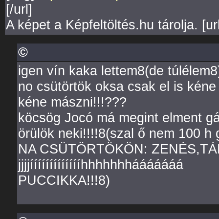
[/url]
A képet a Képfeltöltés.hu tárolja. [ur
©
igen vín kaka lettem8(de túlélem8
no csütörtök oksa csak el is kéne 
kéne mászni!!!???
köcsög Jocó má megint elment gá
örülök neki!!!!8(szal ő nem 100 h
NA CSÜTÖRTÖKÖN: ZENÉS,TÁNCO
jjjjíííííííííííííhhhhhhhááááááá
PUCCIKKA!!!8)