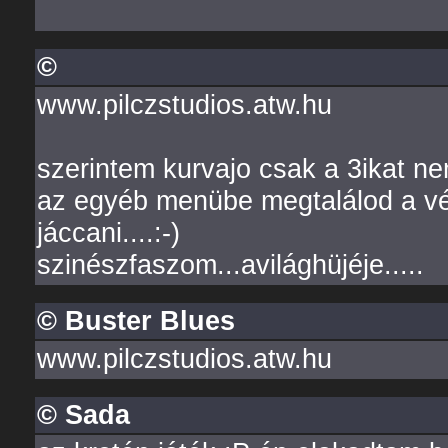
©
www.pilczstudios.atw.hu
szerintem kurvajo csak a 3ikat nem
az egyéb menübe megtalálod a vég
jáccani....:-)
szinészfaszom...avilághüjéje.....
© Buster Blues
www.pilczstudios.atw.hu
© Sada