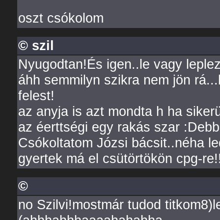
oszt csókolom
© szil
Nyugodtan!És igen..le vagy leplez
áhh semmilyn szikra nem jön rá..
felest!
az anyja is azt mondta h ha sikerü
az éerttségi egy rakás szar :Deb
Csókoltatom Józsi bácsit..néha l
gyertek má el csütörtökön cpg-re!!
©
no Szilvi!mostmár tudod titkom8)