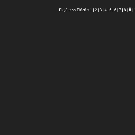
9
Elejére
<<
Előző
<
1
|
2
|
3
|
4
|
5
|
6
|
7
|
8
|
|