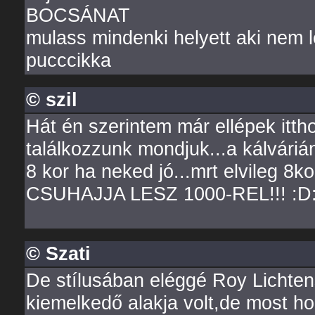
BOCSÁNAT
mulass mindenki helyett aki nem les
pucccikka
© szil
Hát én szerintem már ellépek itthon
találkozzunk mondjuk...a kálvárián
8 kor ha neked jó...mrt elvileg 8k
CSUHAJJA LESZ 1000-REL!!! :D
© Szati
De stílusában eléggé Roy Lichtenst
kiemelkedő alakja volt,de most h