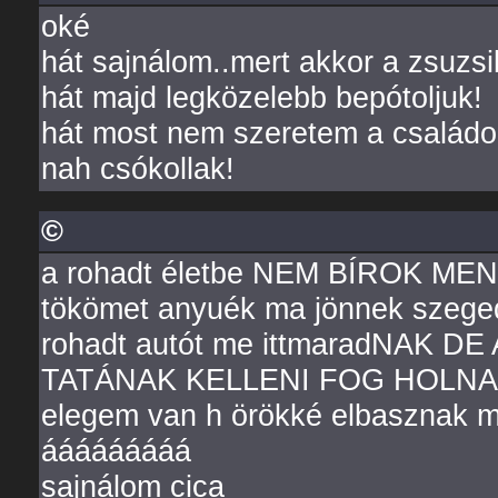
oké
hát sajnálom..mert akkor a zsuzsik ki
hát majd legközelebb bepótoljuk!
hát most nem szeretem a családo
nah csókollak!
©
a rohadt életbe NEM BÍROK MENN
tökömet anyuék ma jönnek szeged
rohadt autót me ittmaradNAK 
TATÁNAK KELLENI FOG HOLNAP 
elegem van h örökké elbasznak m
ááááááááá
sajnálom cica