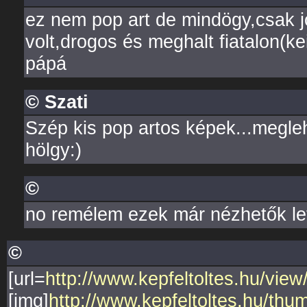
ez nem pop art de mindögy,csak j
volt,drogos és meghalt fiatalon(kei
pápá
© Szati
Szép kis pop artos képek...megle
hölgy:)
©
no remélem ezek már nézhetők le
©
[url=
http://www.kepfeltoltes.hu/vie
[img]
http://www.kepfeltoltes.hu/th