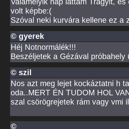
Valamelyik nap láttam Trágyit, és
volt képbe:(
Szóval neki kurvára kellene ez a 
© gyerek
Héj Notnormálék!!!
Beszéljetek a Gézával próbahely 
© szil
Nos azt meg lejet kockáztatni h 
oda..MERT ÉN TUDOM HOL VAN..
szal csörögrejetek rám vagy vmi il
©