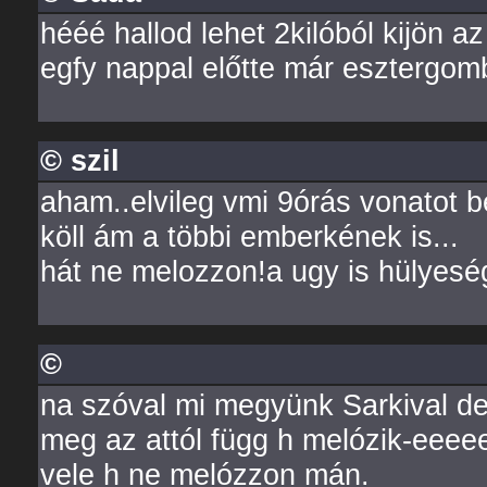
hééé hallod lehet 2kilóból kijön 
egfy nappal előtte már esztergomb
© szil
aham..elvileg vmi 9órás vonatot 
köll ám a többi emberkének is...
hát ne melozzon!a ugy is hülyeség.
©
na szóval mi megyünk Sarkival de
meg az attól függ h melózik-eee
vele h ne melózzon mán.