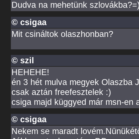
Dudva na mehetünk szlovákba?=
© csigaa
Mit csináltok olaszhonban?
© szil
HEHEHE!
én 3 hét mulva megyek Olaszba J
csak aztán freefesztelek :)
csiga majd küggyed már msn-en a
© csigaa
Nekem se maradt lovém.Nünükétő