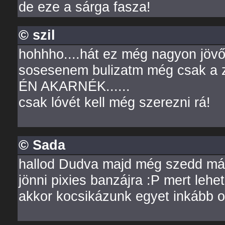
de eze a sárga fasza!
© szil
hohhho....hát ez még nagyon jövő..
sosesenem bulizatm még csak a zs
ÉN AKARNÉK......
csak lóvét kell még szerezni rá!
© Sada
hallod Dudva majd még szedd má
jönni pixies banzájra :P mert leh
akkor kocsikázunk egyet inkább o