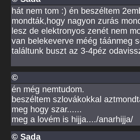
hát nem tom :) én beszéltem 2emb
mondták,hogy nagyon zurás mond
lesz de elektronyos zenét nem mo
van belekeverve méég táánmeg so
találtunk buszt az 3-4péz odaviss
©
én még nemtudom.
beszéltem szlovákokkal aztmondták
meg hogy szar......
meg a lovém is hijja..../anarhijja/
© Sada