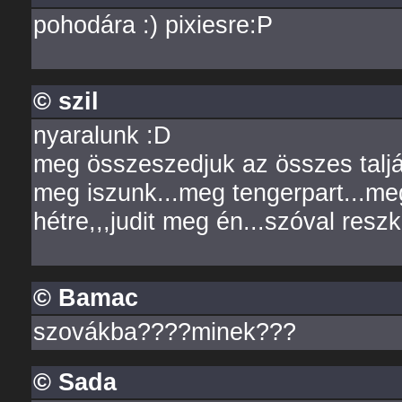
pohodára :) pixiesre:P
© szil
nyaralunk :D
meg összeszedjuk az összes taljá
meg iszunk...meg tengerpart...m
hétre,,,judit meg én...szóval res
© Bamac
szovákba????minek???
© Sada