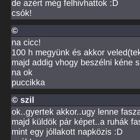
de azért még felhivhattok :D
csók!
©
na cicc!
100 h megyünk és akkor veled(tek)
majd addig vhogy beszélni kéne s
na ok
puccikka
© szil
ok..gyertek akkor..ugy lenne fasz
majd küldök pár képet..a ruhák f
mint egy jóllakott napközis :D