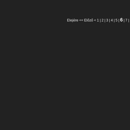
6
Elejére
<<
Előző
<
1
|
2
|
3
|
4
|
5
|
|
7
|