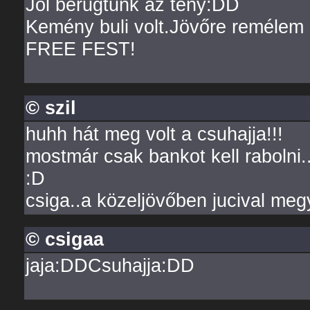
Jól berugtunk az tény:DD
Kemény buli volt.Jövőre remélem 
FREE FEST!
© szil
huhh hát meg volt a csuhajja!!!
mostmár csak bankot kell rabolni
:D
csiga..a közeljövőben jucival meg
© csigaa
jaja:DDCsuhajja:DD