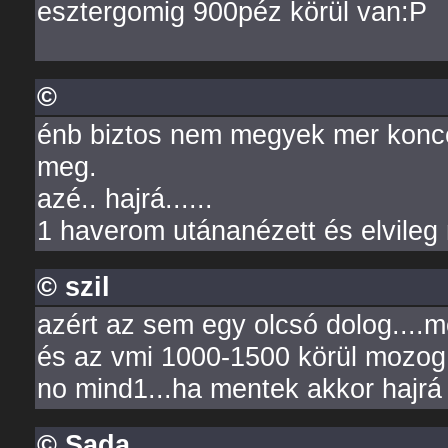
esztergomig 900péz körül van:P
©
énb biztos nem megyek mer konce
meg.
azé.. hajrá......
1 haverom utánanézett és elvileg 
© szil
azért az sem egy olcsó dolog....me
és az vmi 1000-1500 körül mozog.
no mind1...ha mentek akkor hajrá b
© Sada