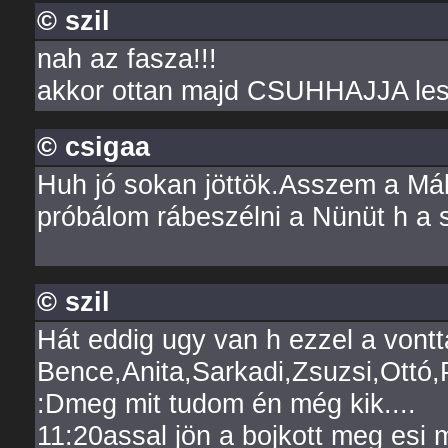
© szil
nah az fasza!!!
akkor ottan majd CSUHHAJJA lesz
© csigaa
Huh jó sokan jöttök.Asszem a Mák
próbálom rábeszélni a Nünüt h a 
© szil
Hát eddig ugy van h ezzel a vontt
Bence,Anita,Sarkadi,Zsuzsi,Ottó,
:Dmeg mit tudom én még kik....
11:20assal jön a bojkott meg esi 