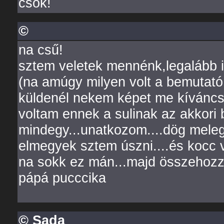
csók!
©
na csű!
sztem veletek mennénk,legalább i
(na amúgy milyen volt a bemutató
küldenél nekem képet me kíváncs
voltam ennek a sulinak az akkori
mindegy...unatkozom....dög meleg
elmegyek sztem úszni....és kocc 
na sokk ez mán...majd összehozz
pápá pucccika
© Sada