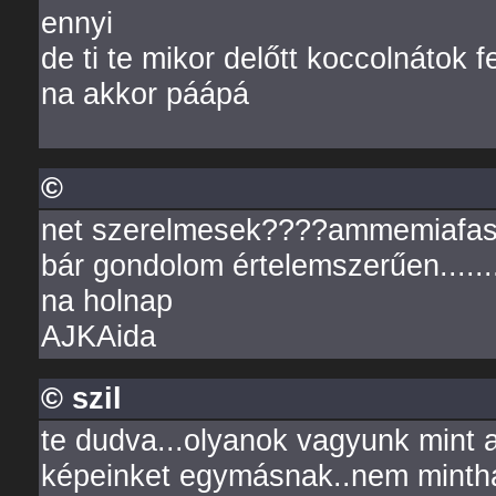
ennyi
de ti te mikor delőtt koccolnátok f
na akkor páápá
©
net szerelmesek????ammemiafa
bár gondolom értelemszerűen......
na holnap
AJKAida
© szil
te dudva...olyanok vagyunk mint a
képeinket egymásnak..nem minth