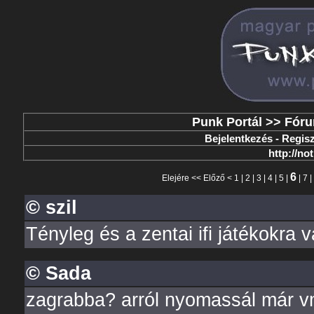
Punk Portál
>>
Fór
Bejelentkezés
-
Regisz
http://no
6
Elejére
<<
Előző
<
1
|
2
|
3
|
4
|
5
|
|
7
|
© szil
Tényleg és a zentai ifi játékokra v
© Sada
zagrabba? arról nyomassál már vm