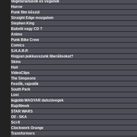
Vegetariánusok és veganok
Horror
Punk film készül
Straight Edge mozgalom
Stephen King
Bakelit vagy CD ?
Anime
Punk Bike Crew
Comics
S.H.A.R.P.
Hogyan pukkasszunk liberálisokat?
Skins
Hair
VideoClips
The Simpsons
Festők, rajzolók
South Park
Lost
legjobb MAGYAR dalszövegek
Rajzfilmek
STAR WARS
OI! - SKA
Sci-fi
Clockwork Orange
Transformers