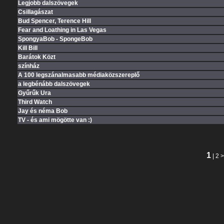
Legjobb dalszövegek
Csillagászat
Bud Spencer, Terence Hill
Fear and Loathing in Las Vegas
SpongyaBob - SpongeBob
Kill Bill
Barátok Közt
színház
A 100 legszánalmasabb médiaközszereplő
a legbénább dalszövegek
Gyűrűk Ura
Third Watch
Jay és néma Bob
TV - és ami mögötte van :)
1
|
2