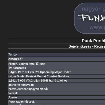
Punk Portá
Bejelentkezés
-
Regisz
Témák
在线购买护
Filmek, amiket most láttunk
TV sorozatok
U4gm- Path of Exile 2's Upcoming Major Updat
u4gm Guide: Fastest Mentat Combat Build for
1,101 / 5,000 Vásároljon 100%-ban észlelhet
kedvenc könyveim
hamis eurobankjegyek eladók
Versek
Ajánló
Punk rádióműsorok