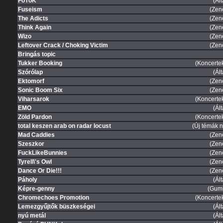
FoTóK
(Ál
Fuseism
(Zen
The Adicts
(Zen
Think Again
(Zen
Wizo
(Zen
Leftover Crack / Choking Victim
(Zen
Bringás topic
Tukker Booking
(Koncertek
Szórólap
(Ál
Ektomorf
(Zen
Sonic Boom Six
(Zen
Viharsarok
(Koncertek
EMO
(Ál
Zöld Pardon
(Koncertek
total keszen arab on radar locust
(Új témák n
Mad Caddies
(Zen
Szeszkor
(Zen
FuckLikeBunnies
(Zen
Tyrell\'s Owl
(Zen
Dance Or Die!!!
(Zen
Páholy
(Ál
Képre-genny
(Gum
Chromechoes Promotion
(Koncertek
Lemezgyűjtők büszkeségei
(Ál
nyú metál
(Ál