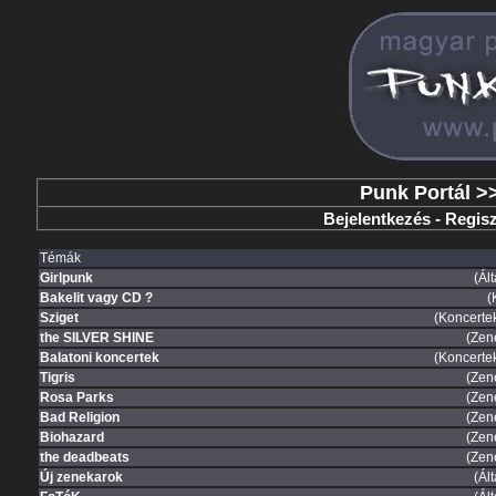
Punk Portál
>
Bejelentkezés
-
Regisz
Témák
Girlpunk
(Ál
Bakelit vagy CD ?
(
Sziget
(Koncertek
the SILVER SHINE
(Zen
Balatoni koncertek
(Koncertek
Tigris
(Zen
Rosa Parks
(Zen
Bad Religion
(Zen
Biohazard
(Zen
the deadbeats
(Zen
Új zenekarok
(Ál