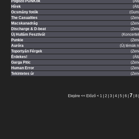
Pogózó PUNKok
(Ál
Hírek
(Ál
Ocsmány fotók
(Gum
The Casualties
(Zen
Macskanadrág
(Zen
Discharge & D-beat
(Zen
Új Hullám Fesztivál
(Koncertek
Punkie
(Zen
Auróra
(Új témák n
Toportyán Férgek
(Zen
Érdekes!
(Ál
Garga Pitic
(Zen
Human Error
(Zen
Tekintetes úr
(Zen
7
Elejére
<<
Előző
<
1
|
2
|
3
|
4
|
5
|
6
|
|
8