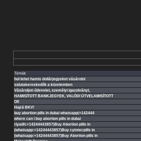
Témák
hol lehet hamis dollárjegyeket vásárolni
valutakereskedők a közelemben
Vásároljon útlevelet, személyi igazolványt,
HAMISÍTOTT BANKJEGYEK, VALÓDI ÚTVELAMISÍTOTT
OI!
Hajrá BKV!
buy abortion pills in dubai whatsapp(+142444
where can i buy abortion pills in dubai
riyadh:+14244443857)Buy Abortion pills in
(whatsapp:+14244443857)Buy cytotecpills in
(whatsapp:+14244443857)Buy Abortion pills in