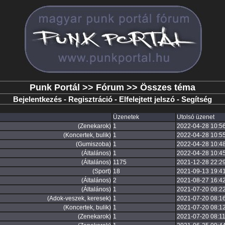
Punk Portál
>>
Fórum
>> Összes téma
Bejelentkezés
-
Regisztráció
-
Elfelejtett jelszó
-
Segítség
Üzenetek
Utolsó üzenet
(Zenekarok)
1
2022-04-28 10:5
(Koncertek, bulik)
1
2022-04-28 10:5
(Gumiszoba)
1
2022-04-28 10:4
(Általános)
1
2022-04-28 10:4
(Általános)
1175
2021-12-28 22:2
(Sport)
18
2021-09-13 19:4
(Általános)
2
2021-08-27 16:4
(Általános)
1
2021-07-20 08:2
(Adok-veszek, keresek)
1
2021-07-20 08:1
(Koncertek, bulik)
1
2021-07-20 08:1
(Zenekarok)
1
2021-07-20 08:11