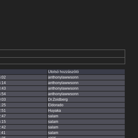
Utolsó hozzászóló
6:02
anthonylawwsonn
5:14
anthonylawwsonn
8:43
anthonylawwsonn
5:54
anthonylawwsonn
9:03
Dr.Zoidberg
1:25
Eldorado
2:51
Huyaka
2:47
salam
6:15
salam
2:42
salam
:41
salam