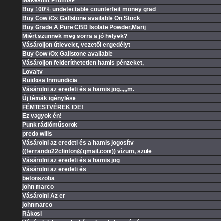
Makeshift Promise
Buy 100% undetectable counterfeit money grad
Buy Cow /Ox Gallstone available On Stock
Buy Grade A Pure CBD Isolate Powder,Marij
Miért szünnek meg sorra a jó helyek?
Vásároljon útlevelet, vezetői engedélyt
Buy Cow /Ox Gallstone available
Vásároljon felderíthetetlen hamis pénzeket,
Loyalty
Ruidosa Inmundicia
Vásárolni az eredeti és a hamis jog..,,,m.
Új témák igénylése
FÉMTESTVÉREK IDE!
Ez vagyok én!
Punk rádióműsorok
predo wills
Vásárolni az eredeti és a hamis jogosítv
((fernando22clinton@gmail.com)) vízum, szüle
Vásárolni az eredeti és a hamis jog
Vásárolni az eredeti és
betonszoba
john marco
Vásárolni Az er
johnmarco
Rákosi