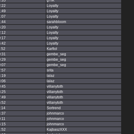
4:35
gYiK
2:22
Loyalty
1:49
Loyalty
1:07
Loyalty
1:44
sarahbloom
6:20
Loyalty
2:12
Loyalty
0:17
Loyalty
5:42
Loyalty
:52
Karfiol
0:31
gembe_seg
0:29
gembe_seg
0:07
gembe_seg
7:57
srita
4:19
lalaz
8:06
lalaz
0:45
villanytoth
8:25
villanytoth
7:49
villanytoth
5:52
villanytoth
:14
Sortrend
4:37
johnmarco
:11
johnmarco
6:15
johnmarco
1:52
KajbaszXXX