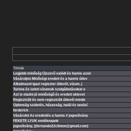
Témák
Legjobb minőség Újszerű valódi és hamis azon
Vásároljon Minőségi eredeti és a hamis útlev
Alkalmazni igazi regiszter útlevél, vízum, j
Turista és üzleti vízumok szolgáltatásokat e
Azt is eladni jó minőségű és eredeti oklevel
Regisztrált és nem regisztrált útlevél minde
Újdonság születés, házasság, halál és tanúsí
ferderick
Vásárolni Az eredetiés a hamis # jogosítvány
FEKETE LYUK emléknapok
jogosítvány, ((fernando22clinton@gmail.com)