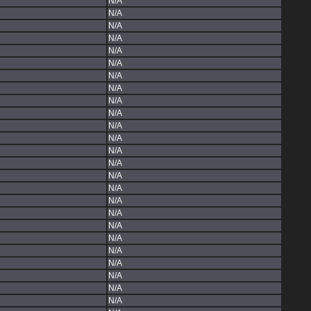
N/A
N/A
N/A
N/A
N/A
N/A
N/A
N/A
N/A
N/A
N/A
N/A
N/A
N/A
N/A
N/A
N/A
N/A
N/A
N/A
N/A
N/A
N/A
N/A
N/A