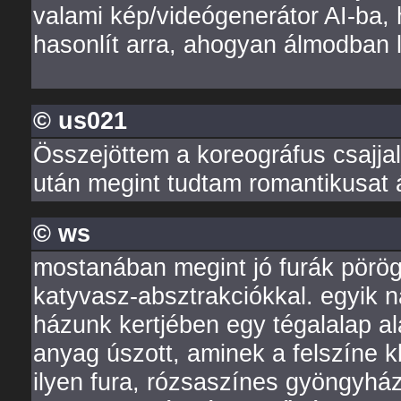
valami kép/videógenerátor AI-ba
hasonlít arra, ahogyan álmodban l
© us021
Összejöttem a koreográfus csajjal
után megint tudtam romantikusat 
© ws
mostanában megint jó furák pörö
katyvasz-absztrakciókkal. egyik n
házunk kertjében egy tégalalap a
anyag úszott, aminek a felszíne kb
ilyen fura, rózsaszínes gyöngyház