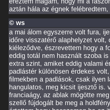
éreztem magam, hogy mi a faszom
aztán hála az égnek felébredtem, j
© ws
a mai álom egyszerre volt fura, ij
időre visszatérő alaphelyzet volt
kiéleződve, észrevettem hogy a 
eddig totál nem használt szoba is 
extra szint, amiket eddig valami 
padlástér különösen érdekes volt,
filmekben a padlások, csak ilyen l
hangulatos, meg kicsit ijesztő is. 
franciaágy, az ablak mögötte meg t
szellő fújdogált be meg a holdfény