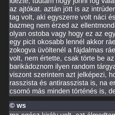
idézte, tudtam hogy jönni fog vala
az ajtókat. aztán jött is az intrúd
tag volt, aki egyszerre volt náci 
bazmeg nem érzed az ellentmondá
olyan ostoba vagy hogy ez az egy
egy picit okosabb lennél akkor r
zokogva üvöltenél a fájdalmas rá
volt, nem értette, csak törte be a
barikádoznom ilyen random tárgya
viszont szerintem azt jelképezi, 
rasszista és antirasszista is, na e
csomó más minden történés is, 
© ws