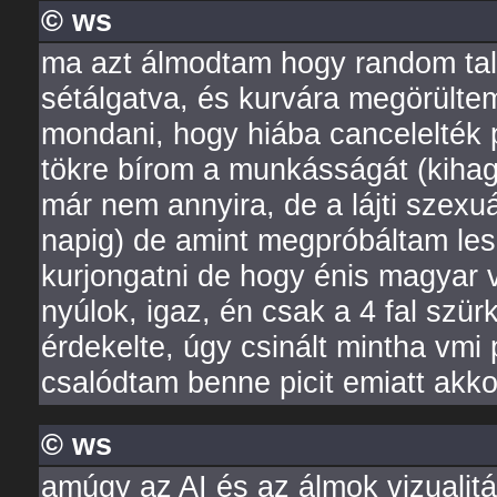
© ws
ma azt álmodtam hogy random tal
sétálgatva, és kurvára megörültem
mondani, hogy hiába cancelelték 
tökre bírom a munkásságát (kihag
már nem annyira, de a lájti szexu
napig) de amint megpróbáltam lesz
kurjongatni de hogy énis magyar
nyúlok, igaz, én csak a 4 fal sz
érdekelte, úgy csinált mintha vmi 
csalódtam benne picit emiatt akko
© ws
amúgy az AI és az álmok vizualit