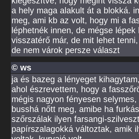
kiegészítve, hogy megint vissza k
a hely maga alakult át a blokká. 
meg, ami kb az volt, hogy mi a fa
léphetnék innen, de mégse lépek 
visszatérő már, de mit lehet ten
de nem várok persze választ
© ws
ja és bazeg a lényeget kihagytam,
ahol észrevettem, hogy a fasszőr
mégis nagyon fényesen selymes, t
busshá nőtt meg, amibe ha furkász
szőrszálak ilyen farsangi-szilves
papírszalagokká változtak, amik 
voltak. kurvajó volt