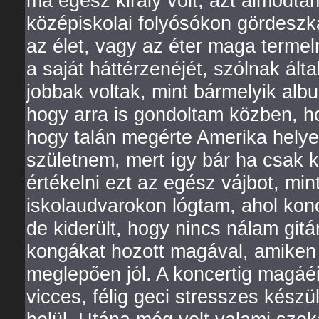
ma egész király volt, azt álmodt
középiskolai folyósókon gördeszk
az élet, vagy az éter maga terme
a saját háttérzenéjét, szólnak ált
jobbak voltak, mint bármelyik a
hogy arra is gondoltam közben, ho
hogy talán megérte Amerika helyet
születnem, mert így bár ha csak kí
értékelni ezt az egész vájbot, min
iskolaudvarokon lógtam, ahol kon
de kiderült, hogy nincs nálam gitár
kongákat hozott magával, amiken 
meglepően jól. A koncertig magáéig 
vicces, félig geci stresszes kész