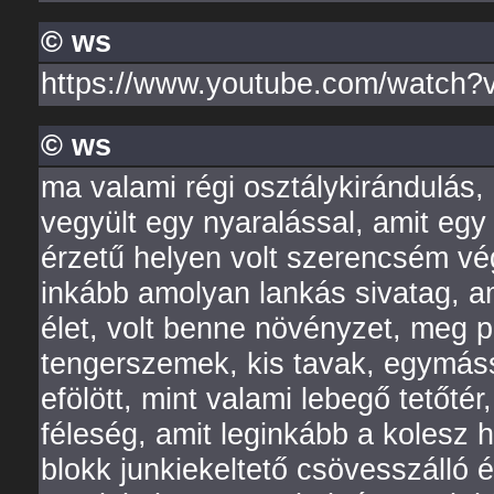
© ws
https://www.youtube.com/watc
© ws
ma valami régi osztálykirándulás,
vegyült egy nyaralással, amit egy
érzetű helyen volt szerencsém vég
inkább amolyan lankás sivatag, am
élet, volt benne növényzet, meg p
tengerszemek, kis tavak, egymáss
efölött, mint valami lebegő tetőtér
féleség, amit leginkább a kolesz ha
blokk junkiekeltető csövesszálló 