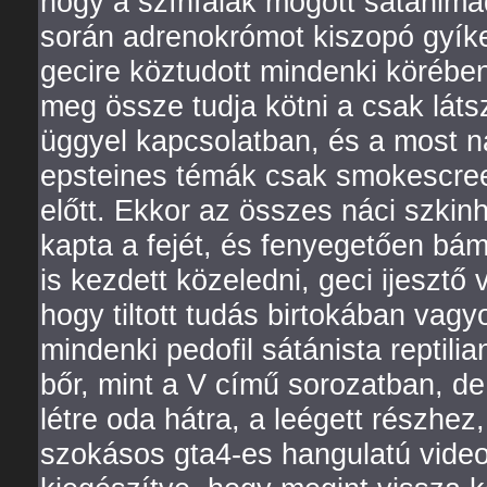
hogy a színfalak mögött sátánimá
során adrenokrómot kiszopó gyíke
gecire köztudott mindenki körében k
meg össze tudja kötni a csak lát
üggyel kapcsolatban, és a most n
epsteines témák csak smokescre
előtt. Ekkor az összes náci szkin
kapta a fejét, és fenyegetően bám
is kezdett közeledni, geci ijesztő
hogy tiltott tudás birtokában vagy
mindenki pedofil sátánista reptilia
bőr, mint a V című sorozatban, de
létre oda hátra, a leégett részhe
szokásos gta4-es hangulatú vide