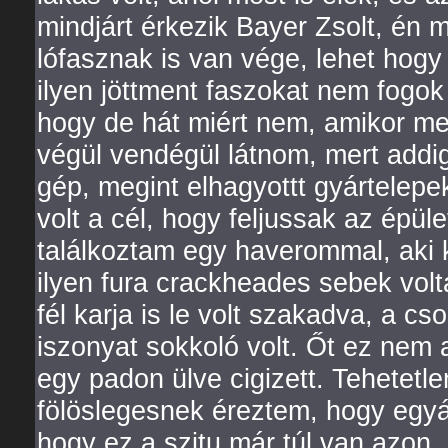
mindjárt érkezik Bayer Zsolt, én 
lófasznak is van vége, lehet hogy
ilyen jöttment faszokat nem fogo
hogy de hát miért nem, amikor me
végül vendégül látnom, mert addig
gép, megint elhagyottt gyártelepe
volt a cél, hogy feljussak az épüle
találkoztam egy haverommal, aki k
ilyen fura crackheades sebek volta
fél karja is le volt szakadva, a cs
iszonyat sokkoló volt. Őt ez nem 
egy padon ülve cigizett. Tehetet
fölöslegesnek éreztem, hogy egyá
hogy ez a szitu már túl van azon,