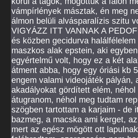
körül a tagok, mögöttük a falon m
vámpírlények másztak, én meg ne
álmon belüli alvásparalízis szitu 
VIGYÁZZ ITT VANNAK A PEDOFILOK
és közben gecidurva halálfélelem 
maszkos alak epstein, aki egyben 
egyértelmű volt, hogy ez a két al
átment abba, hogy egy óriási kb 
engem valami videojáték pályán, 
akadályokat gördített elém, néhol 
átugranom, néhol meg tudtam repü
szögben tartottam a karjaim - de it
bazmeg, a macska ami kerget, az 
mert az egész mögött ott lapulna