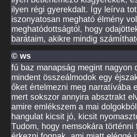
ilyen régi gyerekdalt. Így leírva 
iszonyatosan megható élmény volt
meghatódottságtól, hogy odajöttek
barátaim, akikre mindig számíthat
© ws
fú baz manapság megint nagyon 
mindent összeálmodok egy éjszaka
őket értelmezni meg narratívába e
mert sokszor annyira absztrakt e
amire emlékszem a mai dolgokból: 
hangulat kicsit jó, kicsit nyomasz
Tudom, hogy nemsokára történni fo
érkezni fognak, ami miatt eléggé