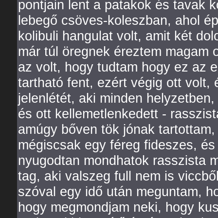
pontjain lent a patakok és tavak 
lebegő csöves-koleszban, ahol ép
kolibuli hangulat volt, amit két do
már túl öregnek éreztem magam od
az volt, hogy tudtam hogy ez az 
tartható fent, ezért végig ott volt, é
jelenlétét, aki minden helyzetben
és ott kellemetlenkedett - rasszis
amúgy bőven tök jónak tartottam
mégiscsak egy féreg fideszes, é
nyugodtan mondhatok rasszista me
tag, aki valszeg full nem is vicc
szóval egy idő után meguntam, h
hogy megmondjam neki, hogy kuss