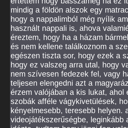
értettem hogy basszameg ha ez it
mindig a földön alszok egy matrac
hogy a nappalimból még nyílik a
használt nappali is, ahova valam
éreztem, hogy ha a házam bármelyi
és nem kellene találkoznom a sze
egészen tiszta sor, hogy ezek a sz
hogy ez valszeg arra utal, hogy 
nem szívesen fedezek fel, vagy 
teljesen elengedni azt a magyará
érzem valójában a kis lukat, ahol
szobák afféle vágykivetülések, ho
kényelmesebb, teresebb helyen. 
videojátékszerűségbe, leginkább 