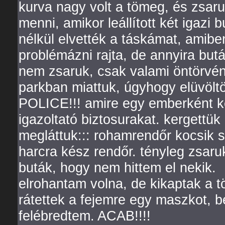
kurva nagy volt a tömeg, és zsaru
menni, amikor leállított két igazi 
nélkül elvették a táskámat, amibe
problémázni rajta, de annyira but
nem zsaruk, csak valami öntörvény
parkban miattuk, úgyhogy elüv
POLICE!!! amire egy emberként k
igazoltató biztosurakat. kergettük
megláttuk::: rohamrendőr kocsik 
harcra kész rendőr. tényleg zsaru
buták, hogy nem hittem el nekik.
elrohantam volna, de kikaptak a t
rátettek a fejemre egy maszkot, b
felébredtem. ACAB!!!!