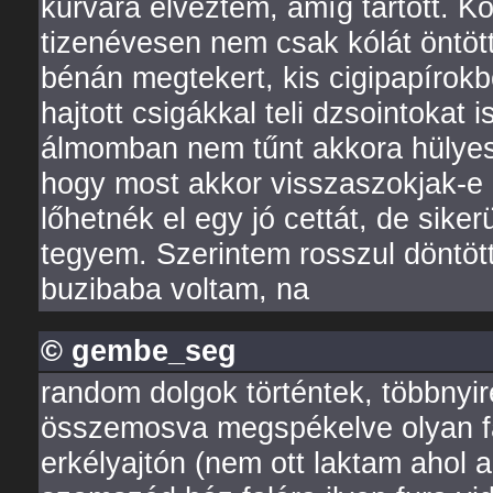
kurvára élveztem, amíg tartott. K
tizenévesen nem csak kólát öntöt
bénán megtekert, kis cigipapírok
hajtott csigákkal teli dzsointokat
álmomban nem tűnt akkora hülyes
hogy most akkor visszaszokjak-e a
lőhetnék el egy jó cettát, de si
tegyem. Szerintem rosszul döntött
buzibaba voltam, na
© gembe_seg
random dolgok történtek, többnyi
összemosva megspékelve olyan fa
erkélyajtón (nem ott laktam ahol 