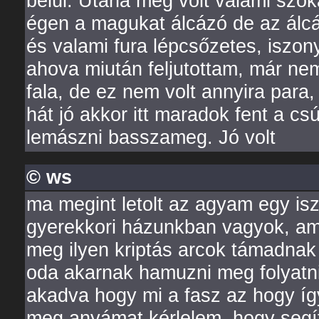
belül. Utána még volt valami szok
égen a magukat álcázó de az álcá
és valami fura lépcsőzetes, iszon
ahova miután feljutottam, már ne
fala, de ez nem volt annyira par
hát jó akkor itt maradok fent a 
lemászni basszameg. Jó volt
© ws
ma megint letolt az agyam egy is
gyerekkori házunkban vagyok, ami
meg ilyen kriptás arcok támadnak
oda akarnak hamuzni meg folyatni
akadva hogy mi a fasz az hogy íg
meg anyámat kérlelem, hogy segí