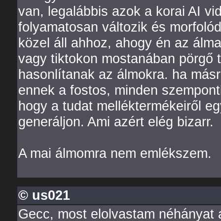
van, legalábbis azok a korai AI v
folyamatosan változik és morfolód
közel áll ahhoz, ahogy én az álm
vagy tiktokon mostanában pörgő tá
hasonlítanak az álmokra. ha más
ennek a fostos, minden szempontb
hogy a tudat melléktermékeiről eg
generáljon. Ami azért elég bizarr.
A mai álmomra nem emlékszem.
© us021
Gecc, most elolvastam néhányat a