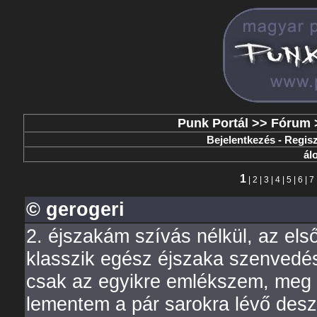
Punk Portál
>>
Fórum
Bejelentkezés
-
Regisz
ál
1
|
2
|
3
|
4
|
5
|
6
|
7
© gerogeri
2. éjszakám szívás nélkül, az els
klasszik egész éjszaka szenvedé
csak az egyikre emlékszem, meg a
lementem a pár sarokra lévő des