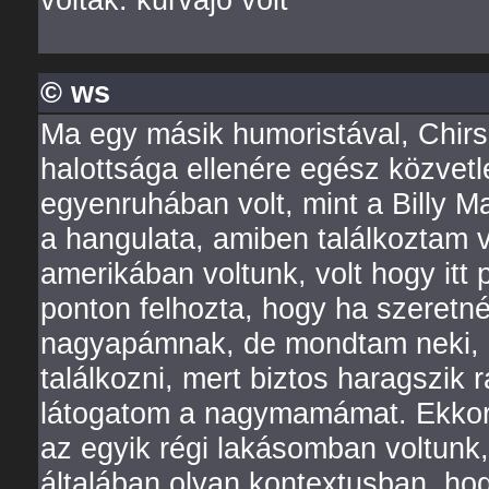
© ws
Ma egy másik humoristával, Chirs
halottsága ellenére egész közvetl
egyenruhában volt, mint a Billy 
a hangulata, amiben találkoztam ve
amerikában voltunk, volt hogy itt
ponton felhozta, hogy ha szeretn
nagyapámnak, de mondtam neki, h
találkozni, mert biztos haragszik 
látogatom a nagymamámat. Ekkor k
az egyik régi lakásomban voltunk
általában olyan kontextusban, hog