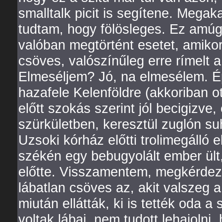
smalltalk picit is segítene. Megak
tudtam, hogy fölösleges. Ez amúg
valóban megtörtént esetet, amikor
csöves, valószínűleg erre rímelt 
Elmeséljem? Jó, na elmesélem. É
hazafele Kelenföldre (akkoriban ot
előtt szokás szerint jól becigizve
szürkületben, keresztül zuglón s
Uzsoki kórház előtti trolimegálló e
székén egy bebugyolált ember ült,
előtte. Visszamentem, megkérdezn
lábatlan csöves az, akit valszeg 
miután ellátták, ki is tették oda a
voltak lábai, nem tudott lehajolni