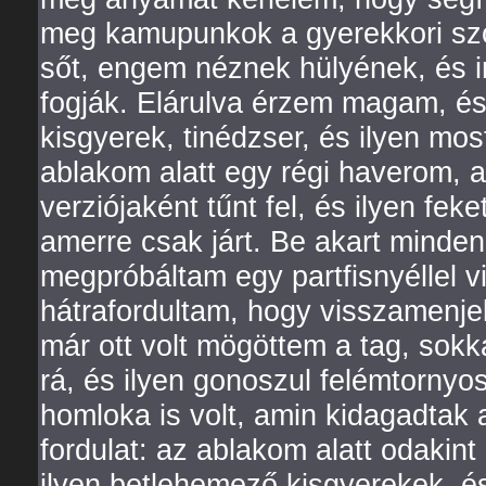
meg kamupunkok a gyerekkori sz
sőt, engem néznek hülyének, és i
fogják. Elárulva érzem magam, é
kisgyerek, tinédzser, és ilyen mos
ablakom alatt egy régi haverom, 
verziójaként tűnt fel, és ilyen fe
amerre csak járt. Be akart mind
megpróbáltam egy partfisnyéllel vi
hátrafordultam, hogy visszamenje
már ott volt mögöttem a tag, so
rá, és ilyen gonoszul felémtornyos
homloka is volt, amin kidagadtak 
fordulat: az ablakom alatt odakin
ilyen betlehemező kisgyerekek, é