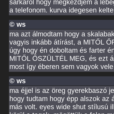
sarkáról hogy megkezdjem a lebeg
a telefonom. kurva idegesen kelt
© ws
ma azt álmodtam hogy a skalabakt
vagyis inkább átírást, a MITŐL 
úgy hogy én doboltam és farter é
MITŐL ŐSZÜLTÉL MEG, és ezt álmo
most így éberen sem vagyok vel
© ws
ma éjjel is az öreg gyerekbaszó je
hogy tudtam hogy épp alszok az á
más volt. eyes wide shut stílusú 