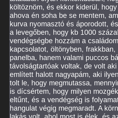
költöznöm, és ekkor kiderül, hog
ahova én soha be se mentem, amí
kurva nyomasztó és áporodott, és
a levegőben, hogy kb 1000 százalék
vendégségbe hozzám a családomna
kapcsolatot, öltönyben, frakkban,
panelba, hanem valami puccos bálb
távolságtartóak voltak, de volt aki
említett halott nagyapám, aki ily
tolt le, hogy megmutassa, mennyir
is dícsértem, hogy milyen mozgék
eltűnt, és a vendégség is folyamat
hangulat végig megmaradt. A körny
lakás volt, ahol most is élek, és a