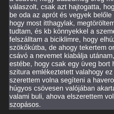
válaszolt, csak azt hajtogatta, ho
be oda az aprót és vegyek belőle
hogy most itthagylak, megtörölt
tudtam, és kb könnyekkel a szem
felszálltam a biciklimre, hogy el
szökőkútba, de ahogy tekertem on
csávó a nevemet kiabálja utánam,
estébe, hogy csak egy üveg bort h
szitura emlékeztetett valahogy ez
szerettem volna segíteni a haver
húgyos csövesen valójában akarta
valami buli, ahova elszerettem vol
szopásos.