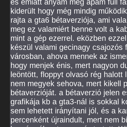
és emiatt anyám meg apám full fa
kiderült hogy még mindig működik
rajta a gta6 bétaverziója, ami vala
meg ez valamiért benne volt a kab
mint a gép ezerrel. eközben ezze
készül valami gecinagy csajozós f
városban, ahova mennek az ismer
hogy menjek énis, mert nagyon du
leöntött, floppyt olvasó rég halott
nem megyek sehova, mert kikell p
bétaverzióját. a bétaverzió jelen e
grafikája kb a gta3-nál is sokkal 
sem lehetett irányítani jól, és a 
percenként újraindult, mert nem b