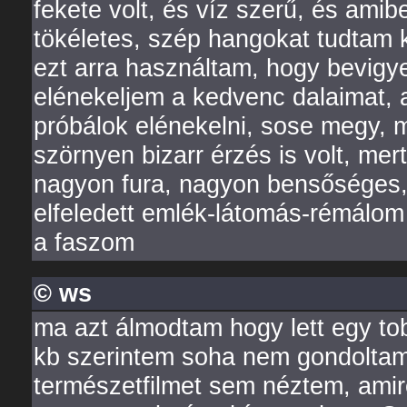
fekete volt, és víz szerű, és amib
tökéletes, szép hangokat tudtam k
ezt arra használtam, hogy bevig
elénekeljem a kedvenc dalaimat, a
próbálok elénekelni, sose megy, 
szörnyen bizarr érzés is volt, me
nagyon fura, nagyon bensőséges, s
elfeledett emlék-látomás-rémálom
a faszom
© ws
ma azt álmodtam hogy lett egy tob
kb szerintem soha nem gondoltam 
természetfilmet sem néztem, amire