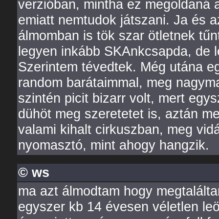
verzióban, mintha ez megoldaná a
emiatt nemtudok játszani. Ja és 
álmomban is tök szar ötletnek tűn
legyen inkább SKAnkcsapda, de l
Szerintem tévedtek. Még utána eg
random barátaimmal, meg nagyma
szintén picit bizarr volt, mert eg
dühöt meg szeretetet is, aztán me
valami kihalt cirkuszban, meg vi
nyomasztó, mint ahogy hangzik.
© ws
ma azt álmodtam hogy megtaláltam
egyszer kb 14 évesen véletlen leö