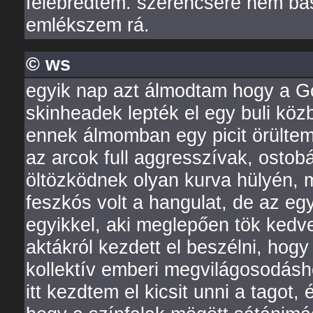
felébredtem. szerencsére nem ba
emlékszem rá.
© ws
egyik nap azt álmodtam hogy a Gó
skinheadek lepték el egy buli köz
ennek álmomban egy picit örültem
az arcok full aggresszívak, ostob
öltözködnek olyan kurva hülyén, mi
feszkós volt a hangulat, de az e
egyikkel, aki meglepően tök kedve
aktákról kezdett el beszélni, hog
kollektív emberi megvilágosodásh
itt kezdtem el kicsit unni a tagot, 