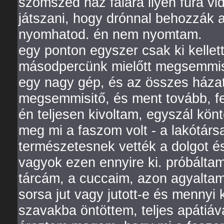
szomszéd ház falára ilyen fura vid
játszani, hogy drónnal behozzák 
nyomhatod. én nem nyomtam.
egy ponton egyszer csak ki kellet
másodpercünk mielőtt megsemmisül
egy nagy gép, és az összes házat
megsemmisitő, és ment tovább, f
én teljesen kivoltam, egyszál kön
meg mi a faszom volt - a lakótárs
természetesnek vették a dolgot és
vagyok ezen ennyire ki. próbáltam
tárcám, a cuccaim, azon agyaltam
sorsa jut vagy jutott-e és mennyi
szavakba öntöttem, teljes apátiáv