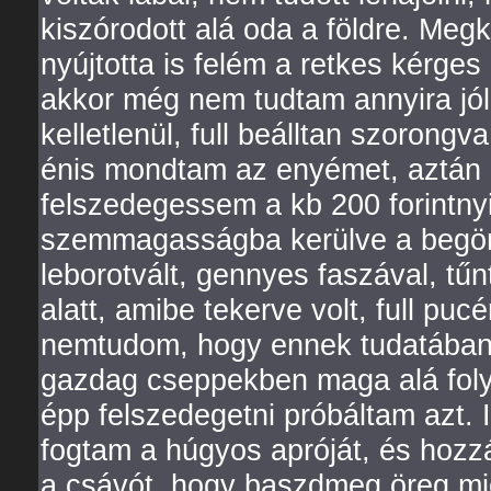
kiszórodott alá oda a földre. Meg
nyújtotta is felém a retkes kérg
akkor még nem tudtam annyira jól
kelletlenül, full beálltan szorong
énis mondtam az enyémet, aztán l
felszedegessem a kb 200 forintnyi
szemmagasságba kerülve a begöngy
leborotvált, gennyes faszával, tűn
alatt, amibe tekerve volt, full puc
nemtudom, hogy ennek tudatában v
gazdag cseppekben maga alá folyt
épp felszedegetni próbáltam azt. I
fogtam a húgyos apróját, és hoz
a csávót, hogy baszdmeg öreg mié