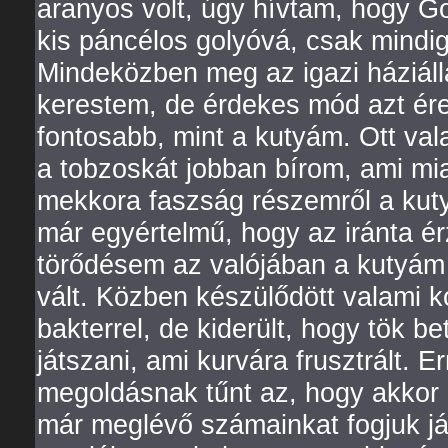
aranyos volt, úgy hívtam, hogy Go
kis páncélos golyóvá, csak mindig 
Mindeközben meg az igazi háziálla
kerestem, de érdekes mód azt ére
fontosabb, mint a kutyám. Ott val
a tobzoskát jobban bírom, ami mi
mekkora faszság részemről a kut
már egyértelmű, hogy az iránta ér
törődésem az valójában a kutyám 
vált. Közben készülődött valami ko
bakterrel, de kiderült, hogy tök b
játszani, ami kurvára frusztrált. E
megoldásnak tűnt az, hogy akkor 
már meglévő számainkat fogjuk já