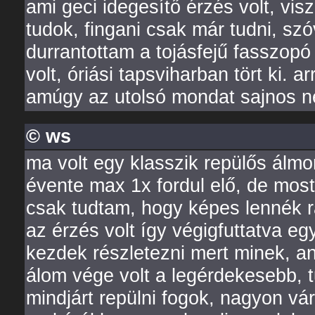
ami geci idegesítő érzés volt, vis
tudok, fingani csak már tudni, s
durrantottam a tojásfejű fasszopó
volt, óriási tapsviharban tört ki. 
amúgy az utolsó mondat sajnos n
© ws
ma volt egy klasszik repülős álmo
évente max 1x fordul elő, de most
csak tudtam, hogy képes lennék rá
az érzés volt így végigfuttatva e
kezdek részletezni mert minek, an
álom vége volt a legérdekesebb, 
mindjárt repülni fogok, nagyon vá