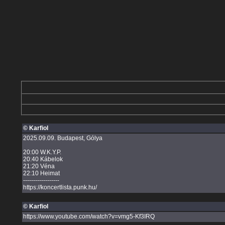
© Karfiol
2025.09.09. Budapest, Gólya
20:00 W.K.Y.P.
20:40 Kábelok
21:20 Véna
22:10 Heimat
------------------
https://koncertlista.punk.hu/
© Karfiol
https://www.youtube.com/watch?v=vmg5-Kf3IRQ