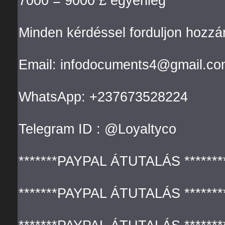
7000 = 9000 £ egyenleg
Minden kérdéssel forduljon hozz
Email: infodocuments4@gmail.co
WhatsApp: +237673528224
Telegram ID : @Loyaltyco
*******PAYPAL ÁTUTALÁS *******
*******PAYPAL ÁTUTALÁS *******