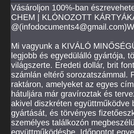
Vásároljon 100%-ban észrevehet
CHEM | KLÓNOZOTT KÁRTYÁK
@(infodocuments4@gmail.com)W
Mi vagyunk a KIVÁLÓ MINŐSÉGŰ,
legjobb és egyedülálló gyártója, t
világszerte. Eredeti dollár, brit 
számlán eltérő sorozatszámmal. F
raktáron, amelyeket az egyes cím
hátuljára már gravíroztak és terv
akivel diszkréten együttműködve 
gyártását, és törvényes fizetőes
személyes találkozón megbeszélü
együttműködésbe. Időpontot egye