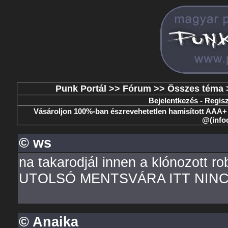
Punk Portál
>>
Fórum
>>
Összes téma
Bejelentkezés
-
Regisz
Vásároljon 100%-ban észrevehetetlen hamisított 
@(info
© ws
na takarodjál innen a klónozott
UTOLSÓ MENTSVÁRA ITT NIN
© Anaika