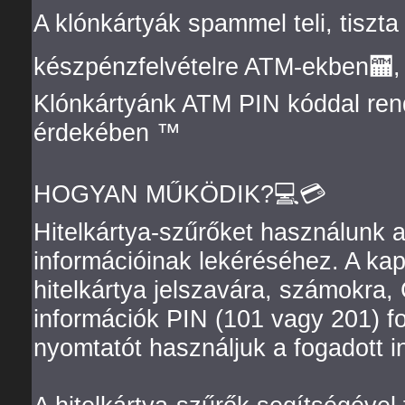
A klónkártyák spammel teli, tiszta
készpénzfelvételre ATM-ekben🏧,
Klónkártyánk ATM PIN kóddal rend
érdekében ™️
HOGYAN MŰKÖDIK?💻💳
Hitelkártya-szűrőket használunk 
információinak lekéréséhez. A ka
hitelkártya jelszavára, számokra,
információk PIN (101 vagy 201) 
nyomtatót használjuk a fogadott i