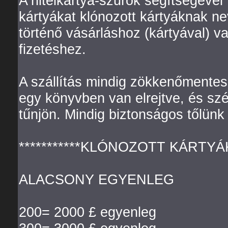
A hitelkártya-szűrők segítségével
kártyákat klónozott kártyáknak n
történő vásárláshoz (kártyával) 
fizetéshez.
A szállítás mindig zökkenőmentes
egy könyvben van elrejtve, és s
tűnjön. Mindig biztonságos tőlünk 
***********KLÓNOZOTT KÁRTYÁK 
ALACSONY EGYENLEG
200= 2000 £ egyenleg