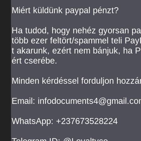
Miért küldünk paypal pénzt?
Ha tudod, hogy nehéz gyorsan pay
több ezer feltört/spammel teli Pa
t akarunk, ezért nem bánjuk, ha
ért cserébe.
Minden kérdéssel forduljon hozzá
Email: infodocuments4@gmail.co
WhatsApp: +237673528224