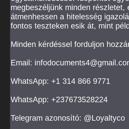
megbeszéljünk minden részletet, 
átmenhessen a hitelesség igazolá
fontos teszteken esik át, mint péld
Minden kérdéssel forduljon hozzá
Email: infodocuments4@gmail.co
WhatsApp: +1 314 866 9771
WhatsApp: +237673528224
Telegram azonosító: @Loyaltyco