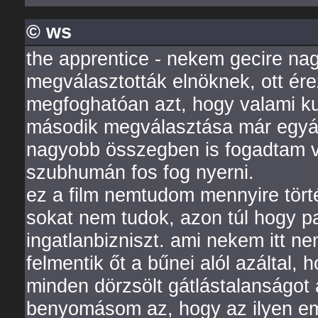
© ws
the apprentice - nekem gecire nag
megválasztották elnöknek, ott ér
megfoghatóan azt, hogy valami kur
második megválasztása már egyál
nagyobb összegben is fogadtam vo
szubhumán fos fog nyerni.
ez a film nemtudom mennyire törté
sokat nem tudok, azon túl hogy pa
ingatlanbizniszt. ami nekem itt ne
felmentik őt a bűnei alól azáltal,
minden dörzsölt gátlástalanságot 
benyomásom az, hogy az ilyen emb