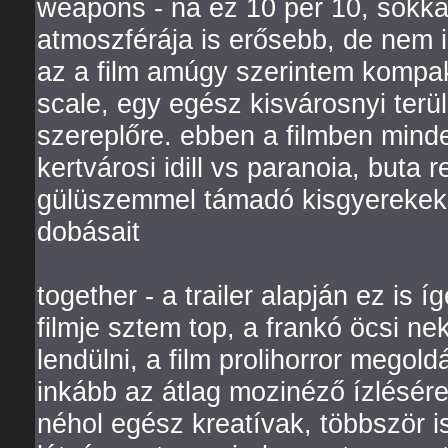
weapons - na ez 10 per 10, sokka
atmoszférája is erősebb, de nem 
az a film amúgy szerintem kompakt
scale, egy egész kisvárosnyi ter
szereplőre. ebben a filmben minde
kertvárosi idill vs paranoia, buta 
gülüszemmel támadó kisgyerekek 
dobásait
together - a trailer alapján ez is í
filmje sztem top, a frankó öcsi ne
lendülni, a film prolihorror megol
inkább az átlag mozinéző ízlésére
néhol egész kreatívak, többször 