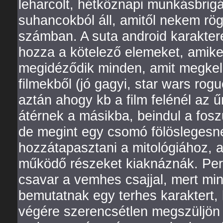
leharcolt, hétköznapi munkásbrigá
suhancokból áll, amitől nekem rögt
számban. A suta android karaktere
hozza a kötelező elemeket, amiket 
megidéződik minden, amit megkell 
filmekből (jó gagyi, star wars rog
aztán ahogy kb a film felénél az 
átérnek a másikba, beindul a fo
de megint egy csomó fölöslegesne
hozzátapasztani a mitológiához, ah
működő részeket kiaknáznák. Pers
csavar a vemhes csajjal, mert mi
bemutatnak egy terhes karaktert, 
végére szerencsétlen megszüljön