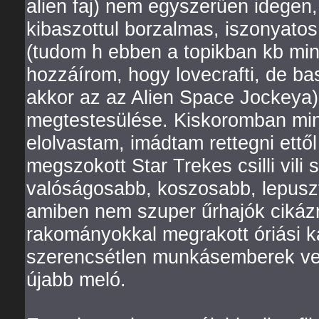
alien faj) nem egyszerűen idege
kibaszottul borzalmas, iszonyatos,
(tudom h ebben a topikban kb min
hozzáírom, hogy lovecrafti, de ba
akkor az az Alien Space Jockeya) 
megtestesülése. Kiskoromban min
elolvastam, imádtam rettegni ettő
megszokott Star Trekes csilli vili 
valóságosabb, koszosabb, lepusztu
amiben nem szuper űrhajók cikáz
rakományokkal megrakott óriási k
szerencsétlen munkásemberek ve
újabb meló.