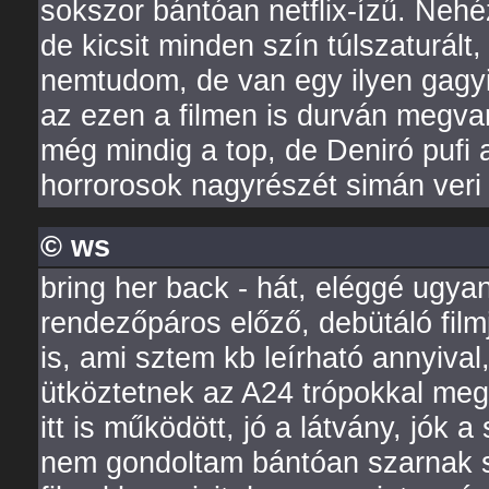
sokszor bántóan netflix-ízű. Neh
de kicsit minden szín túlszaturált,
nemtudom, de van egy ilyen gagyin
az ezen a filmen is durván megvan
még mindig a top, de Deniró pufi
horrorosok nagyrészét simán veri 
© ws
bring her back - hát, eléggé ugya
rendezőpáros előző, debütáló film
is, ami sztem kb leírható annyival
ütköztetnek az A24 trópokkal meg 
itt is működött, jó a látvány, jók 
nem gondoltam bántóan szarnak s