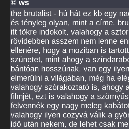
© ws
the brutalist - hú hát ez kb egy 
és tényleg olyan, mint a címe, br
itt tökre indokolt, valahogy a szt
rövidebben asszem nem lenne en
ellenére, hogy a moziban is tarto
szünetet, mint ahogy a színdarab
bántóan hosszúnak, van egy ilyen
elmerülni a világában, még ha elé
valahogy szórakoztató is, ahogy a
filmjét, ezt is valahogy a szörnyű
felvennék egy nagy meleg kabátot
valahogy ilyen cozyvá válik a gy
idő után nekem, de lehet csak me