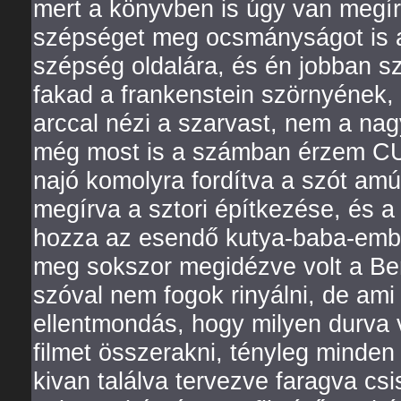
mert a könyvben is úgy van megír
szépséget meg ocsmányságot is a s
szépség oldalára, és én jobban s
fakad a frankenstein szörnyének,
arccal nézi a szarvast, nem a na
még most is a számban érzem
najó komolyra fordítva a szót am
megírva a sztori építkezése, és a
hozza az esendő kutya-baba-ember s
meg sokszor megidézve volt a Bern
szóval nem fogok rinyálni, de ami 
ellentmondás, hogy milyen durva 
filmet összerakni, tényleg minde
kivan találva tervezve faragva csi