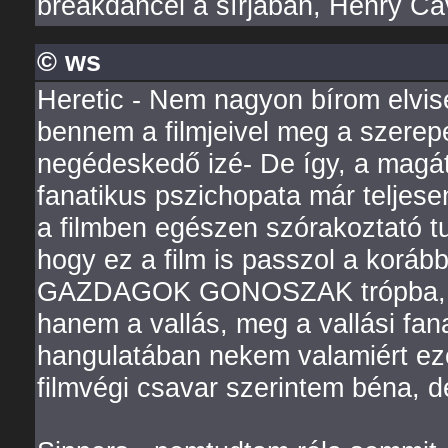
breakdancel a sírjában, Henry Ca
© ws
Heretic - Nem nagyon bírom elvis
bennem a filmjeivel meg a szerepe
negédeskedő izé- De így, a magát
fanatikus pszichopata már teljes
a filmben egészen szórakoztató t
hogy ez a film is passzol a koráb
GAZDAGOK GONOSZAK trópba, mert
hanem a vallás, meg a vallási fana
hangulatában nekem valamiért ezek
filmvégi csavar szerintem béna, 