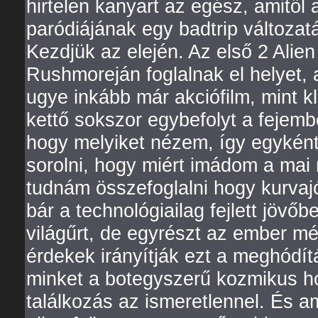
hirtelen kanyart az egész, amitől
paródiájának egy badtrip változa
Kezdjük az elején. Az első 2 Alie
Rushmoreján foglalnak el helyet,
ugye inkább már akciófilm, mint k
kettő sokszor egybefolyt a fejem
hogy melyiket nézem, így egyként
sorolni, hogy miért imádom a mai 
tudnám összefoglalni hogy kurvaj
bár a technológiailag fejlett jövő
világűrt, de egyrészt az ember mé
érdekek irányítják ezt a meghódít
minket a botegyszerű kozmikus ho
találkozás az ismeretlennel. És a