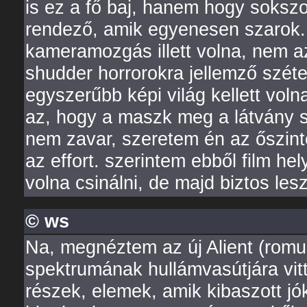
is ez a fő baj, hanem hogy sokszo
rendező, amik egyenesen szarok. 
kameramozgás illett volna, nem a
shudder horrorokra jellemző szétef
egyszerűbb képi világ kellett volna
az, hogy a maszk meg a látvány 
nem zavar, szeretem én az őszinte
az effort. szerintem ebből film hel
volna csinálni, de majd biztos lesz
© ws
Na, megnéztem az új Alient (romul
spektrumának hullámvasútjára vitt
részek, elemek, amik kibaszott jó