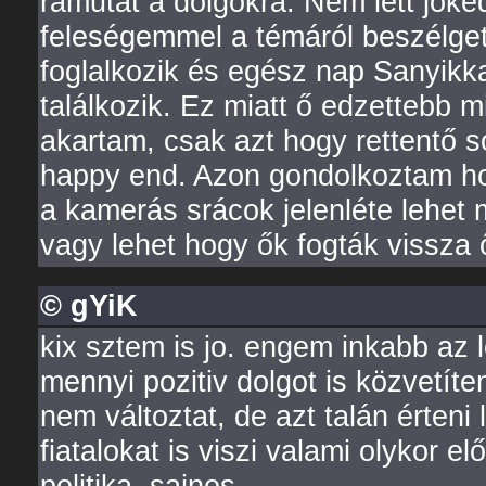
rámutat a dolgokra. Nem lett jóke
feleségemmel a témáról beszélget
foglalkozik és egész nap Sanyikka
találkozik. Ez miatt ő edzettebb 
akartam, csak azt hogy rettentő s
happy end. Azon gondolkoztam hog
a kamerás srácok jelenléte lehet 
vagy lehet hogy ők fogták vissza 
© gYiK
kix sztem is jo. engem inkabb az l
mennyi pozitiv dolgot is közvetít
nem változtat, de azt talán érteni
fiatalokat is viszi valami olykor e
politika. sajnos.