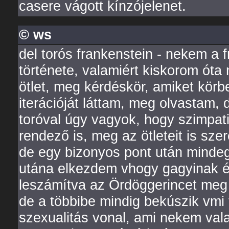
casere vágott kínzójelenet.
© ws
del torós frankenstein - nekem a f
története, valamiért kiskorom ót
ötlet, meg kérdéskör, amiket kö
iterációját láttam, meg olvastam, 
toróval úgy vagyok, hogy szimpati
rendező is, meg az ötleteit is szer
de egy bizonyos pont után mindeg
utána elkezdem vhogy gagyinak ér
leszámítva az Ördöggerincet meg a
de a többibe mindig bekúszik vmi 
szexualitás vonal, ami nekem valam