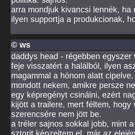
arra mondjuk kivancsi lennék, ha n
ilyen supportja a produkcionak, h
© ws
daddys head - régebben egyszer 
feje visszatért a halálból, ilyen a
magammal a hónom alatt cipelve, 
mondott nekem, amikre persze ne
egy képregényt csinálni, ezért n
kijött a trailere, mert féltem, hogy
szerencsére nem jött be.
a tréler sajnos sokkal jobb, mint 
sztorit képzeltem el. már az ele