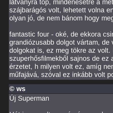
látványra top, mindenesetre a met
szájbarágós volt, lehetett volna
olyan jó, de nem bánom hogy me
fantastic four - oké, de ekkora cs
grandiózusabb dolgot vártam, de 
dolgokat is, ez meg tökre az volt
szuperhősfilmekből sajnos de ez a 
érzetet, h milyen volt ez, amíg ne
műfajává, szóval ez inkább volt p
© ws
Új Superman