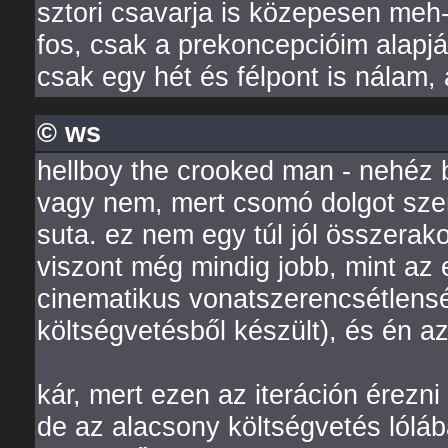
sztori csavarja is közepesen meh-
fos, csak a prekoncepcióim alapj
csak egy hét és félpont is nálam, a
© ws
hellboy the crooked man - nehéz 
vagy nem, mert csomó dolgot szer
suta. ez nem egy túl jól összerako
viszont még mindig jobb, mint az 
cinematikus vonatszerencsétlens
költségvetésből készült), és én a
kár, mert ezen az iteráción érezn
de az alacsony költségvetés lólá