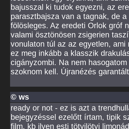
bajusszal ki tudok egyezni, az er
parasztbajsza van a tagnak, de a 
fölösleges. Az eredeti Orlok gróf
valami ösztönösen zsigerien tasz
vonulaton túl az az egyetlen, ami 
ez meg inkább a klasszik drakulá
cigányzombi. Na nem hasogatom t
szoknom kell. Újranézés garantált
© ws
ready or not - ez is azt a trendhu
bejegyzéssel ezelőtt írtam, ti
film, kb ilyen esti tötyilötyi limo