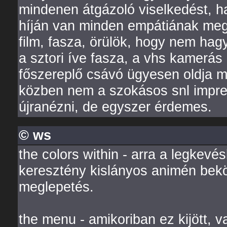
mindenen átgázoló viselkedést, h
híján van minden empátiának meg 
film, fasza, örülök, hogy nem hag
a sztori íve fasza, a vhs kamerá
főszereplő csávó ügyesen oldja m
közben nem a szokásos snl impre
újranézni, de egyszer érdemes.
© ws
the colors within - arra a legkev
keresztény kislányos animén bekö
meglepetés.
the menu - amikoriban ez kijött, v