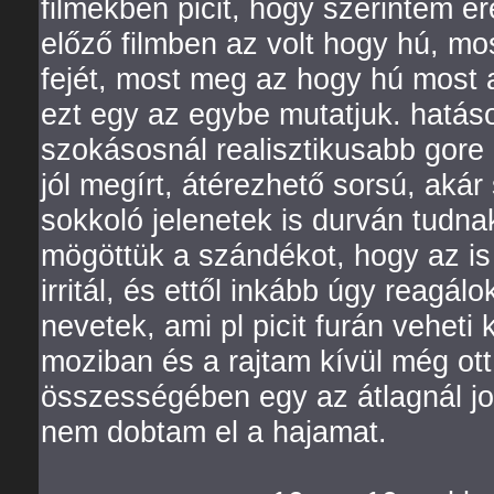
filmekben picit, hogy szerintem ér
előző filmben az volt hogy hú, mos
fejét, most meg az hogy hú most 
ezt egy az egybe mutatjuk. hatáso
szokásosnál realisztikusabb gor
jól megírt, átérezhető sorsú, akár
sokkoló jelenetek is durván tudna
mögöttük a szándékot, hogy az is 
irritál, és ettől inkább úgy reagá
nevetek, ami pl picit furán vehet
moziban és a rajtam kívül még ott 
összességében egy az átlagnál job
nem dobtam el a hajamat.