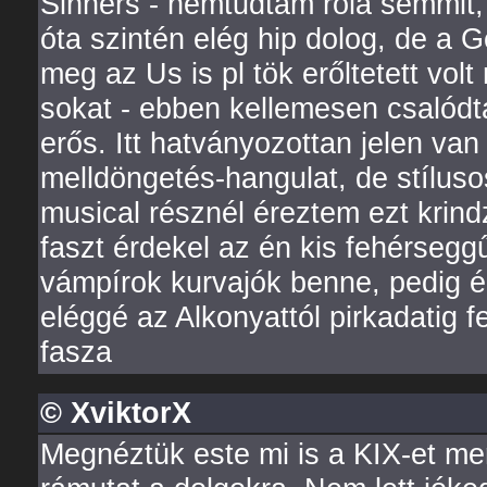
Sinners - nemtudtam róla semmit,
óta szintén elég hip dolog, de a
meg az Us is pl tök erőltetett vo
sokat - ebben kellemesen csalódta
erős. Itt hatványozottan jelen va
melldöngetés-hangulat, de stílus
musical résznél éreztem ezt krind
faszt érdekel az én kis fehérseg
vámpírok kurvajók benne, pedig 
eléggé az Alkonyattól pirkadatig
fasza
© XviktorX
Megnéztük este mi is a KIX-et mert