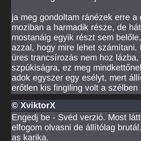
ja meg gondoltam ránézek erre a gec
moziban a harmadik része, de há
mostanáig egyik részt sem belőle
azzal, hogy mire lehet számítani.
üres trancsírozás nem hoz lázba,
szpúkiságra, ez meg mindkettőne
adok egyszer egy esélyt, mert állí
erőtlen kis fingiling volt a szélben
© XviktorX
Engedj be - Svéd verzió. Most lá
elfogom olvasni de állítólag bru
as karika.