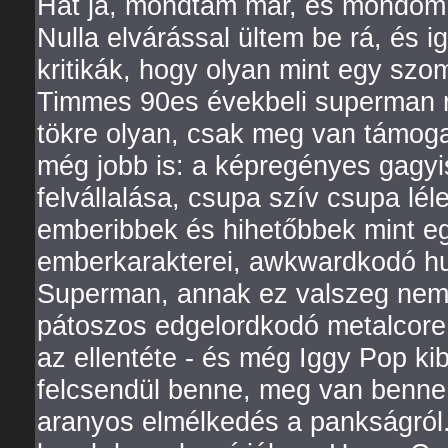
Hát ja, mondtam már, és mondom 
Nulla elvárással ültem be rá, és 
kritikák, hogy olyan mint egy szo
Timmes 90es évekbeli superman r
tökre olyan, csak meg van támog
még jobb is: a képregényes gagy
felvállalása, csupa szív csupa lél
emberibbek és hihetőbbek mint eg
emberkarakterei, awkwardkodó hu
Superman, annak ez valszeg nem 
pátoszos edgelordkodó metalcore
az ellentéte - és még Iggy Pop ki
felcsendül benne, meg van benne 
aranyos elmélkedés a pankságról