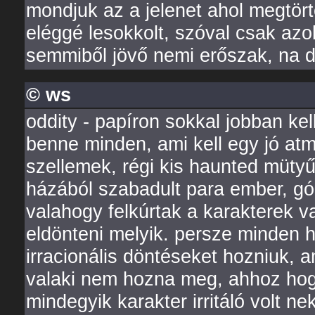
mondjuk az a jelenet ahol megtört
eléggé lesokkolt, szóval csak az
semmiből jövő nemi erőszak, na d
© ws
oddity - papíron sokkal jobban kell
benne minden, ami kell egy jó atm
szellemek, régi kis haunted müty
házából szabadult para ember, gó
valahogy felkúrtak a karakterek
eldönteni melyik. persze minden h
irracionális döntéseket hozniuk,
valaki nem hozna meg, ahhoz hogy
mindegyik karakter irritáló volt n