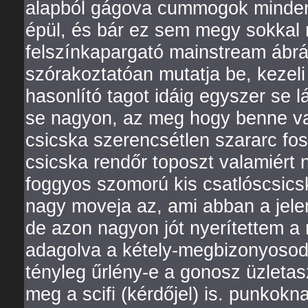
alapból gágova cummogok minden
épül, és bár ez sem megy sokkal
felszínkapargató mainstream ábrá
szórakoztatóan mutatja be, kezel
hasonlító tagot idáig egyszer se
se nagyon, az meg hogy benne van
csicska szerencsétlen szararc fos
csicska rendőr toposzt valamiért 
foggyos szomorú kis csatlóscsicsk
nagy moveja az, ami abban a jelen
de azon nagyon jót nyerítettem a 
adagolva a kétely-megbizonyosod
tényleg űrlény-e a gonosz üzleta
meg a scifi (kérdőjel) is. punkok