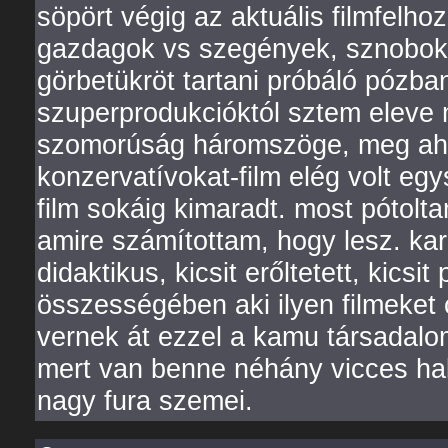
söpört végig az aktuális filmfelhoz
gazdagok vs szegények, sznobok vs
görbetükröt tartani próbáló pózban
szuperprodukcióktól sztem eleve
szomorúság háromszöge, meg aho
konzervatívokat-film elég volt egy
film sokáig kimaradt. most pótolt
amire számítottam, hogy lesz. kar
didaktikus, kicsit erőltetett, kicsi
összességében aki ilyen filmeket
vernek át ezzel a kamu társadalom
mert van benne néhány vicces hal
nagy fura szemei.