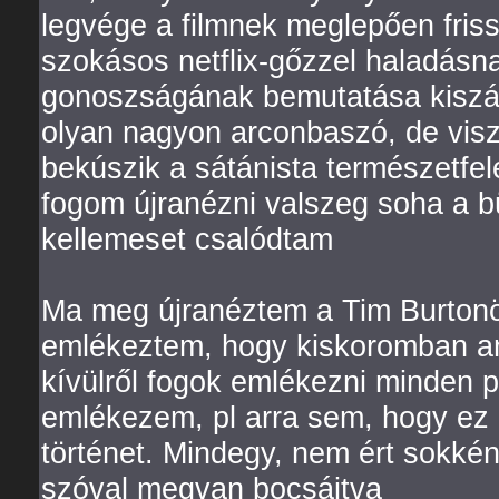
legvége a filmnek meglepően friss
szokásos netflix-gőzzel haladásna
gonoszságának bemutatása kiszá
olyan nagyon arconbaszó, de visz
bekúszik a sátánista természetfelet
fogom újranézni valszeg soha a bü
kellemeset csalódtam
Ma meg újranéztem a Tim Burtonö
emlékeztem, hogy kiskoromban ann
kívülről fogok emlékezni minden 
emlékezem, pl arra sem, hogy ez 
történet. Mindegy, nem ért sokkén
szóval megvan bocsájtva