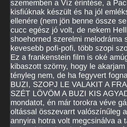
szememben a Víz érintése, a Pacif
kisfiúknak készült és ha jól eml
ellenére (nem jön benne össze senk
cucc egész jó volt, de nekem Hellbo
shoehorned szerelmi melodráma sz
kevesebb pofi-pofi, több szopi sz
Ez a frankenstein film is oké amú
kibaszott szörny, hogy le akarja
tényleg nem, de ha fegyvert fogn
BUZI, SZOPJ LE VALAKIT A F
SZÉT LÖVÖM A BUZI KIS AGYADAT 
mondatot, én már torokra véve gá
oltással összevarrt valószínűleg
annyira hotra volt megcsinálva a t