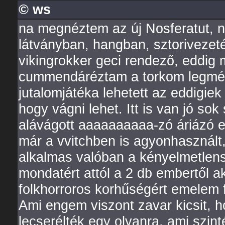
© ws
na megnéztem az új Nosferatut, n
látványban, hangban, sztorivezet
vikingrokker geci rendező, eddig m
cummendáréztam a torkom legmél
jutalomjátéka lehetett az eddigiek
hogy vágni lehet. Itt is van jó sok 
alávágott aaaaaaaaaa-zó áriázó el
már a vvitchben is agyonhasznál
alkalmas valóban a kényelmetlens
mondatért attól a 2 db embertől ak
folkhorroros korhűségért emelem 
Ami engem viszont zavar kicsit, h
lecserélték egy olyanra, ami szin