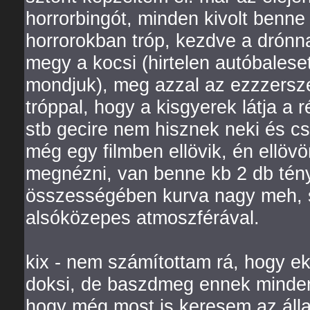
horrorbingót, minden kivolt benn
horrorokban tróp, kezdve a drónnal 
megy a kocsi (hirtelen autóbaleset
mondjuk), meg azzal az ezzzersze
tróppal, hogy a kisgyerek látja a 
stb gecire nem hisznek neki és csa
még egy filmben ellövik, én ellö
megnézni, van benne kb 2 db tényl
összességében kurva nagy meh, s
alsóközepes atmoszférával.
kix - nem számítottam rá, hogy e
doksi, de baszdmeg ennek minden 
hogy még most is keresem az áll