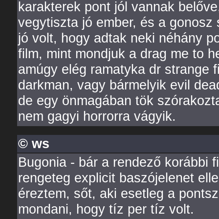
karakterek pont jól vannak belőv
vegytiszta jó ember, és a gonosz s
jó volt, hogy adtak neki néhány poz
film, mint mondjuk a drag me to h
amúgy elég ramatyka dr strange f
darkman, vagy bármelyik evil dea
de egy önmagában tök szórakoztat
nem gagyi horrorra vágyik.
© ws
Bugonia - bár a rendező korábbi fi
rengeteg explicit baszójelenet ell
éreztem, sőt, aki esetleg a pont
mondani, hogy tíz per tíz volt.