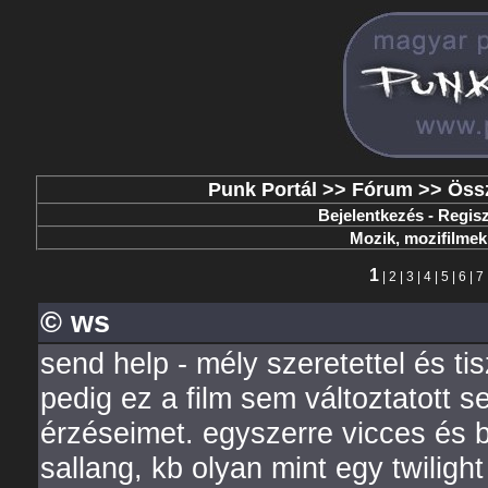
Punk Portál
>>
Fórum
>>
Öss
Bejelentkezés
-
Regisz
Mozik, mozifilmek,
1
|
2
|
3
|
4
|
5
|
6
|
7
© ws
send help - mély szeretettel és ti
pedig ez a film sem változtatott s
érzéseimet. egyszerre vicces és b
sallang, kb olyan mint egy twiligh