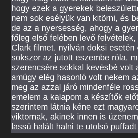
hogy ezek a gyerekek beleszület
nem sok esélyük van kitörni, és b
de az a nyersesség, ahogy a gyere
főleg első felében levő felvételek
Clark filmet. nyilván doksi esetén
sokszor az jutott eszembe róla, 
szerencsére sokkal kevésbé volt 
amúgy elég hasonló volt nekem az
meg az azzal járó mindenféle ross
emelem a kalapom a készítők előtt
szerintem látnia kéne ezt magyar
viktornak, akinek innen is üzenem
lassú halált halni te utolsó puffa