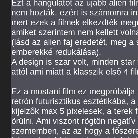
Ezt a hangulatot az újabb alien f
nem hozták, ezért is számomra in
mert ezek a filmek elkezdték meg
amiket szerintem nem kellett vol
(lásd az alien faj eredetét, meg 
emberekké redukálása).
A design is szar volt, minden star t
attól ami miatt a klasszik első 4 
Ez a mostani film ez megpróbálja o
retrón futurisztikus esztétikába, 
kijelzők max 5 pixelesek, a terek
örülni. Ami viszont rögtön negatív 
szememben, az az hogy a főszere