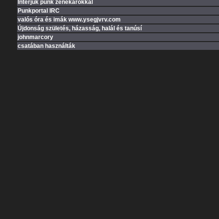
Interjúk punk zenekarokkal
Punkportal IRC
valós óra és imák www.ysegjvrv.com
Újdonság születés, házasság, halál és tanúsí
johnmarcory
csatában használták