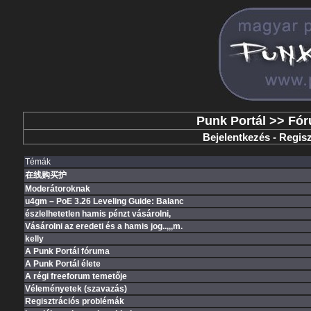
Punk Portál
>>
Fó
Bejelentkezés
-
Regisz
Témák
在线购买护
Moderátoroknak
u4gm – PoE 3.26 Leveling Guide: Balanc
észlelhetetlen hamis pénzt vásárolni,
Vásárolni az eredeti és a hamis jog..,,,m.
kelly
A Punk Portál fóruma
A Punk Portál élete
A régi freeforum temetője
Véleményetek (szavazás)
Regisztrációs problémák