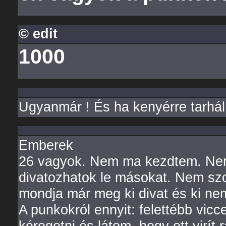
© edit
1000
Ugyanmár ! És ha kenyérre tarhál
Emberek
26 vagyok. Nem ma kezdtem. Nem
divatozhatok le másokat. Nem szo
mondja már meg ki divat és ki ne
A punkokról ennyit: felettébb vic
kéregetni és látom, hogy ott virít