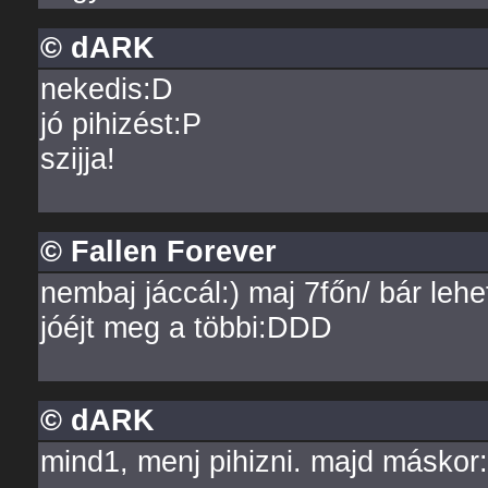
© dARK
nekedis:D
jó pihizést:P
szijja!
© Fallen Forever
nembaj jáccál:) maj 7főn/ bár lehe
jóéjt meg a többi:DDD
© dARK
mind1, menj pihizni. majd máskor