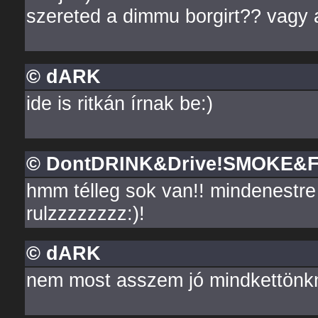
szereted a dimmu borgirt?? vagy 
© dARK
ide is ritkán írnak be:)
© DontDRINK&Drive!SMOKE&
hmm télleg sok van!! mindenestre C
rulzzzzzzzz:)!
© dARK
nem most asszem jó mindkettönk