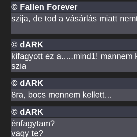
© Fallen Forever
szija, de tod a vásárlás miatt ne
© dARK
kifagyott ez a.....mind1! mannem 
szia
© dARK
8ra, bocs mennem kellett...
© dARK
énfagytam?
vagy te?