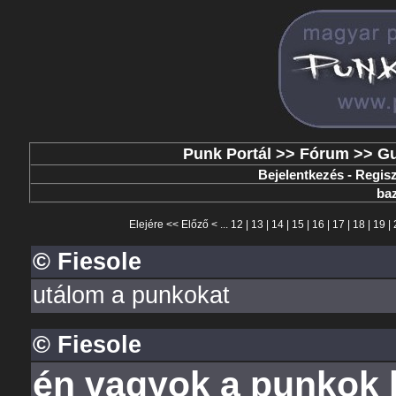
Punk Portál
>>
Fórum
>>
G
Bejelentkezés
-
Regisz
baz
Elejére
<<
Előző
< ...
12
|
13
|
14
|
15
|
16
|
17
|
18
|
19
|
© Fiesole
utálom a punkokat
© Fiesole
én vagyok a punkok k