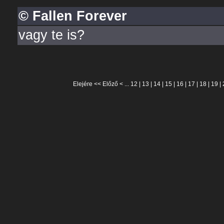
© Fallen Forever
vagy te is?
Elejére
<<
Előző
< ...
12
|
13
|
14
|
15
|
16
|
17
|
18
|
19
|