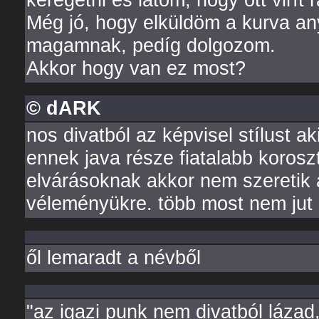
Még jó, hogy elküldöm a kurva a
magamnak, pedíg dolgozom.
Akkor hogy van ez most?
© dARK
nos divatból az képvisel stílust 
ennek java része fiatalabb korosz
elvárásoknak akkor nem szeretik a
véleményükre. több most nem jut
ől lemaradt a névből
"az igazi punk nem divatból lázad,