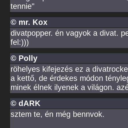
tennie"
© mr. Kox
divatpopper. én vagyok a divat. 
fel:)))
© Polly
röhelyes kifejezés ez a divatroc
a kettő, de érdekes módon tényle
minek élnek ilyenek a világon. a
© dARK
sztem te, én még bennvok.