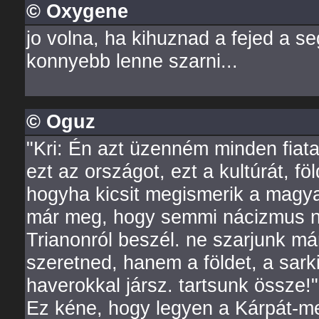
© Oxygene
jo volna, ha kihuznad a fejed a se
konnyebb lenne szarni...
© Oguz
"Kri: Én azt üzenném minden fiat
ezt az országot, ezt a kultúrát, f
hogyha kicsit megismerik a magyar
már meg, hogy semmi nácizmus ni
Trianonról beszél. ne szarjunk má
szeretned, hanem a földet, a sark
haverokkal jársz. tartsunk össze!"
Ez kéne, hogy legyen a Kárpát-m