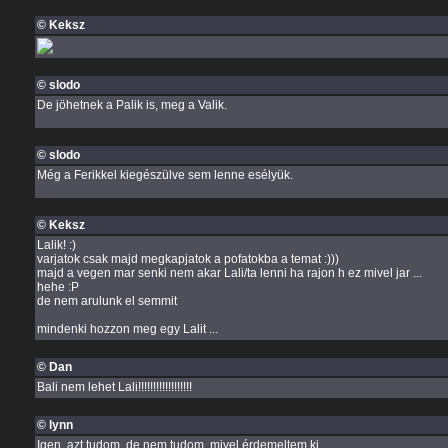
© Keksz
© slodo
De jöhetnek a Palik is, meg a Valik.
© slodo
Még a Ferikkel kiegészülve sem lenne esélyük.
© Keksz
Lalik! :)
varjatok csak majd megkapjatok a pofatokba a temat :)))
majd a vegen mar senki nem akar Lali/ta lenni ha rajon h ez mivel jar ...
hehe :P
de nem arulunk el semmit
mindenki hozzon meg egy Lalit ...
© Dan
Bali nem lehet Lali!!!!!!!!!!!!!!!!!!
© lynn
Igen, azt tudom, de nem tudom, mivel érdemeltem ki.