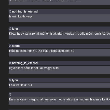
© nothing_is_eternal
te már Lalita vagy!
© lynn
Kösz, hogy válaszoltál, már én is akartam kérdezni, pedig még nem is kérdez
© slodo
Húú, ne is mond!!!! :DDD Tökre izgatott lettem. xD
© nothing_is_eternal
egyébként bárki lehet Lali vagy Lalita
© lynn
Lalik vs Balik. :-D
©
Én is szívesen megcsinálnám, akár meg is aláznám magam, hiszen a Lalik 