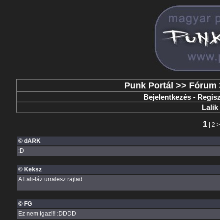
Punk Portál
>>
Fórum
Bejelentkezés
-
Regisz
Lalik 
1
|
2
© dARK
:D
© Keksz
A Lali-láz urralesz rajtad
© FG
Ez nem igaz!!! :DDDD