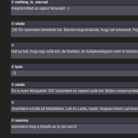
© nothing_is_eternal
megmondtad az egész lényegét :-)
© slodo
:DD Én szerintem lehetnék lali. Bármit megcsinálnák, hogy lali lehessek. Fejr
©
Hát az tuti, hogy egy szűk kör, de frankón, én tulajdonképpen nem is hisze
© lynn
:-D
© slodo
Én is ezen filózgatok! :DD Szerintem ez valami szűk kör. Biztos valami próbá
©
Szerintem ezt tök jól kitaláltátok, Lali és Lalita, haláli. Hogyan lehet Lali
© sammy
szerintem meg a hülyék az ly-vel van:D