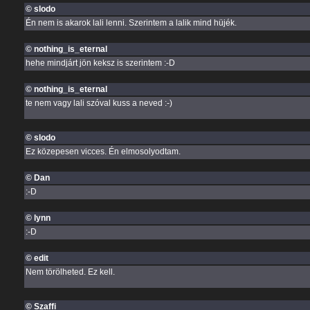
© slodo
Én nem is akarok lali lenni. Szerintem a lalik mind hüjék.
© nothing_is_eternal
hehe mindjárt jön keksz is szerintem :-D
© nothing_is_eternal
te nem vagy lali szóval kuss a neved :-)
© slodo
Ez közepesen vicces. Én elmosolyodtam.
© Dan
:-D
© lynn
:-D
© edit
Nem törölheted. Ez kell.
© Szaffi