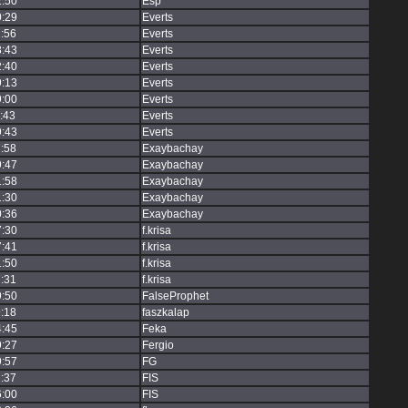
2:50
Esp
0:29
Everts
:56
Everts
8:43
Everts
2:40
Everts
9:13
Everts
9:00
Everts
:43
Everts
9:43
Everts
:58
Exaybachay
9:47
Exaybachay
1:58
Exaybachay
1:30
Exaybachay
0:36
Exaybachay
7:30
f.krisa
7:41
f.krisa
1:50
f.krisa
:31
f.krisa
9:50
FalseProphet
:18
faszkalap
4:45
Feka
9:27
Fergio
9:57
FG
:37
FIS
6:00
FIS