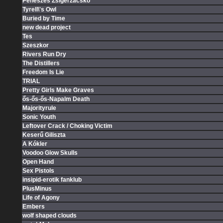
Penészes Zsigerzacskó
Tyrell\'s Owl
Buried by Time
new dead project
Tes
Szeszkor
Rivers Run Dry
The Distillers
Freedom Is Lie
TRIAL
Pretty Girls Make Graves
ős-ős-ős-Napalm Death
Majorityrule
Sonic Youth
Leftover Crack / Choking Victim
Keserű Giliszta
A Kókler
Voodoo Glow Skulls
Open Hand
Sex Pistols
insipid-erotik fanklub
PlusMinus
Life of Agony
Embers
wolf shaped clouds