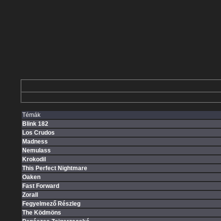
Témák
Blink 182
Los Crudos
Madness
Nemulass
Krokodil
This Perfect Nightmare
Oaken
Fast Forward
Zorall
Fegyelmező Részleg
The Ködmöns