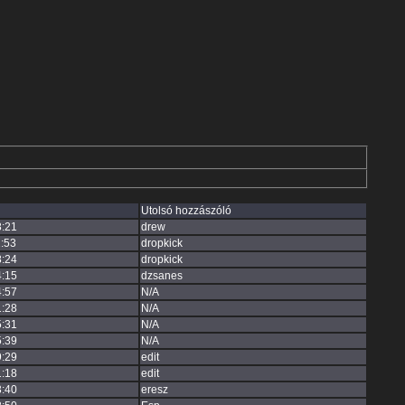
Utolsó hozzászóló
8:21
drew
:53
dropkick
8:24
dropkick
4:15
dzsanes
4:57
N/A
1:28
N/A
5:31
N/A
5:39
N/A
9:29
edit
1:18
edit
3:40
eresz