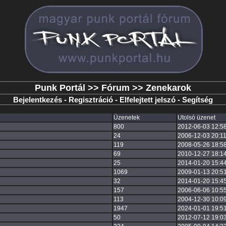
Punk Portál
>>
Fórum
>> Zenekarok
Bejelentkezés
-
Regisztráció
-
Elfelejtett jelszó
-
Segítség
Üzenetek
Utolsó üzenet
800
2012-06-03 12:5
24
2006-12-03 20:11
119
2008-05-26 18:5
69
2010-12-27 18:1
25
2014-01-20 15:4
1069
2009-01-13 20:5
32
2014-01-20 15:4
157
2006-06-06 10:5
113
2004-12-30 10:0
1947
2024-01-01 19:5
50
2012-07-12 19:0