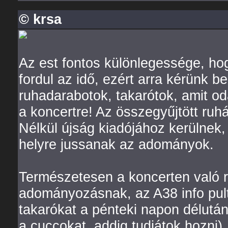
© krsa
Az est fontos különlegessége, ho
fordul az idő, ezért arra kérünk 
ruhadarabotok, takarótok, amit o
a koncertre! Az összegyűjtött ruh
Nélkül újság kiadójához kerülnek
helyre jussanak az adományok.
Természetesen a koncerten való r
adományozásnak, az A38 info pult
takarókat a pénteki napon délutánt
a cuccokat, addig tudjátok hozni)