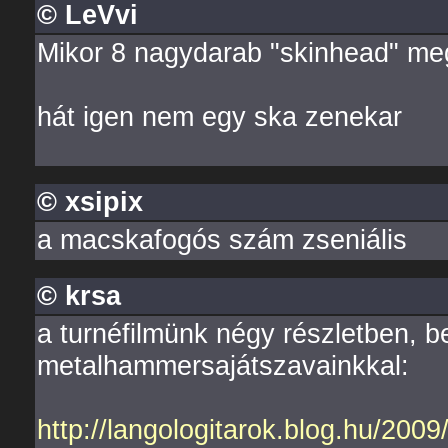
© LeVvi
Mikor 8 nagydarab "skinhead" megv
hát igen nem egy ska zenekar
© xsipix
a macskafogós szám zseniális
© krsa
a turnéfilmünk négy részletben, be
metalhammersajátszavainkkal:
http://langologitarok.blog.hu/20