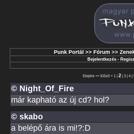
Punk Portál
>>
Fórum
>>
Zene
Bejelentkezés
-
Regisz
2
Elejére
<<
Előző
<
1
|
|
3
|
4
|
© Night_Of_Fire
már kapható az új cd? hol?
© skabo
a belépő ára is mi!?:D