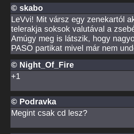
© skabo
LeVvi! Mit vársz egy zenekartól a
telerakja soksok valutával a zseb
Amúgy meg is látszik, hogy nagyo
PASO partikat mivel már nem und
© Night_Of_Fire
+1
© Podravka
Megint csak cd lesz?