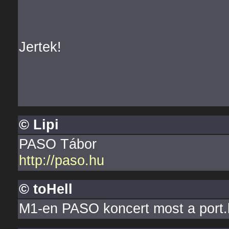
Jertek!
© Lipi
PASO Tábor
http://paso.hu
© toHell
M1-en PASO koncert most a port.h