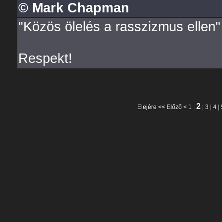
© Mark Chapman
"Közös ölelés a rasszizmus ellen"
Respekt!
2
Elejére
<<
Előző
<
1
|
|
3
|
4
|