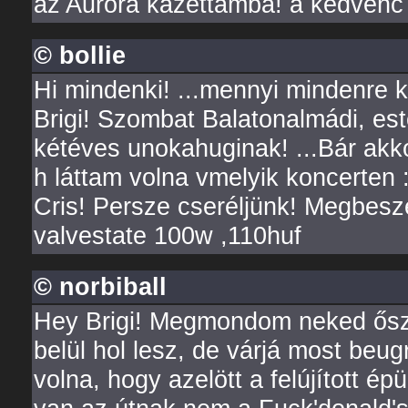
az Aurora kazettámba! a kedvenc 
© bollie
Hi mindenki! ...mennyi mindenre ke
Brigi! Szombat Balatonalmádi, este
kétéves unokahuginak! ...Bár ak
h láttam volna vmelyik koncerten :)
Cris! Persze cseréljünk! Megbeszé
valvestate 100w ,110huf
© norbiball
Hey Brigi! Megmondom neked ősz
belül hol lesz, de várjá most beu
volna, hogy azelött a felújított épü