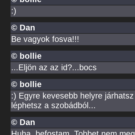
:)
© Dan
Be vagyok fosva!!!
© bollie
...Eljön az az id?...bocs
© bollie
:) Egyre kevesebb helyre járhatsz
léphetsz a szobádból...
© Dan
Huha, befostam. Tobbet nem megy