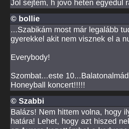
Jol sejtem, h jovo heten egyedul
© bollie
...Szabikám most már legalább tu
gyerekkel akit nem visznek el a n
Everybody!
Szombat...este 10...Balatonalmádi..
Honeyball koncert!!!!!
© Szabbi
Balázs! Nem hittem volna, hogy 
határa! Lehet, hogy azt hiszed ne