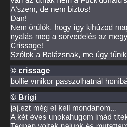
van az útnak nem a Fuck'donald's
A'szem, de nem biztos!
Dan!
Nem örülök, hogy így kihúzod ma
nyalás meg a sörvedelés az megy,
Crissage!
Szólok a Balázsnak, me úgy tűnik
© crissage
bollie vmikor passzolhatnál honibá
© Brigi
jaj,ezt még el kell mondanom...
A két éves unokahugom imád titeke
Tegnap voltak nálunk és mutattam n