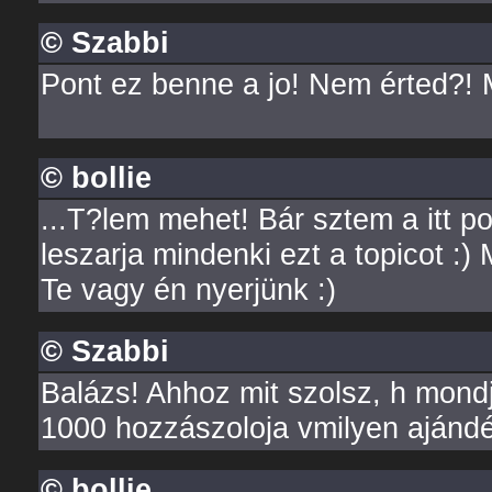
© Szabbi
Pont ez benne a jo! Nem érted?! M
© bollie
...T?lem mehet! Bár sztem a itt p
leszarja mindenki ezt a topicot :
Te vagy én nyerjünk :)
© Szabbi
Balázs! Ahhoz mit szolsz, h mondj
1000 hozzászoloja vmilyen ajánd
© bollie