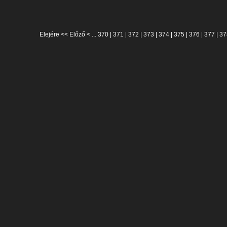
Elejére
<<
Előző
< ...
370
|
371
|
372
|
373
|
374
|
375
|
376
|
377
|
37