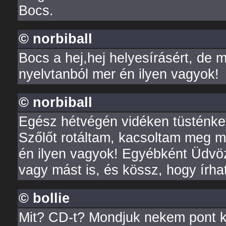
Bocs.
© norbiball
Bocs a hej,hej helyesírásért, de má
nyelvtanból mer én ilyen vagyok!
© norbiball
Egész hétvégén vidéken tüsténke
Szőlőt rotáltam, kacsoltam meg m
én ilyen vagyok! Egyébként Üdvöz
vagy mást is, és kössz, hogy írha
© bollie
Mit? CD-t? Mondjuk nekem pont kén