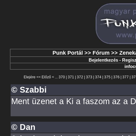
Punk Portál
>>
Fórum
>>
Zenek
Bejelentkezés
-
Regisz
infoc
Elejére
<<
Előző
< ...
370
|
371
|
372
|
373
|
374
|
375
|
376
|
377
|
37
© Szabbi
Ment üzenet a Ki a faszom az a D
© Dan