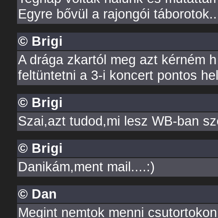
Egyre bővül a rajongói táborotok..:
© Brigi
A drága zkartól meg azt kérném h
feltüntetni a 3-i koncert pontos he
© Brigi
Szai,azt tudod,mi lesz WB-ban s
© Brigi
Danikám,ment mail....:)
© Dan
Megint nemtok menni csutortokon.