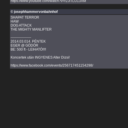
https://www.youtube.com/watch?v=r2JlTLU13XM
© josephhammervonbahnhof
SHAPAT TERROR
HAW
DOG ATTACK
THE MIGHTY MANLIFTER
------------------
2014.03.014. PÉNTEK
EGER @ GÖDÖR
BE: 500 ft - LEIHATÓ!!!!
Koncertek után INGYENES Alter Dizsi!
https://www.facebook.com/events/256717451154298/