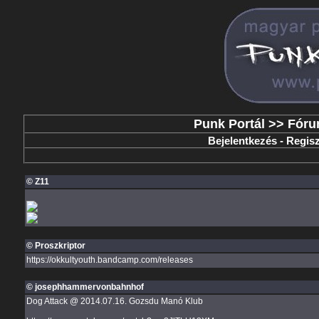
Punk Portál
>>
Fór
Bejelentkezés
-
Regisz
© Z11
© Proszkriptor
https://okkultyouth.bandcamp.com/releases
© josephhammervonbahnhof
Dog Attack @ 2014.07.16. Gozsdu Manó Klub