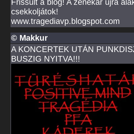
Frissült a blog! A zenekar újra ala
csekkoljátok!
www.tragediavp.blogspot.com
© Makkur
A KONCERTEK UTÁN PUNKDISZ
BUSZIG NYITVA!!!