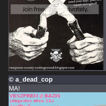
© a_dead_cop
MA!