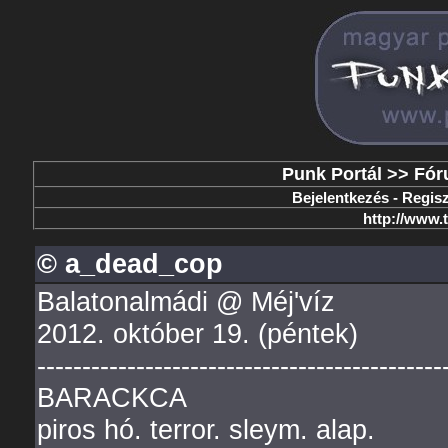
Punk Portál
>>
Fór
Bejelentkezés
-
Regisz
http://www.
© a_dead_cop
Balatonalmádi @ Méj'víz
2012. október 19. (péntek)
---------------------------------------------
BARACKCA
piros hó. terror. sleym. alap.