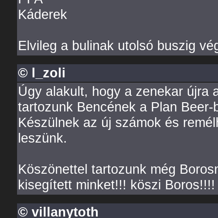
Káderek
Elvileg a bulinak utolsó buszig vé
© l_zoli
Úgy alakult, hogy a zenekar újra 
tartozunk Bencének a Plan Beer-bő
Készülnek az új számok és remél
leszünk.
Köszönettel tartozunk még Boros
kisegített minket!!! köszi Boros!!!!
© villanytoth