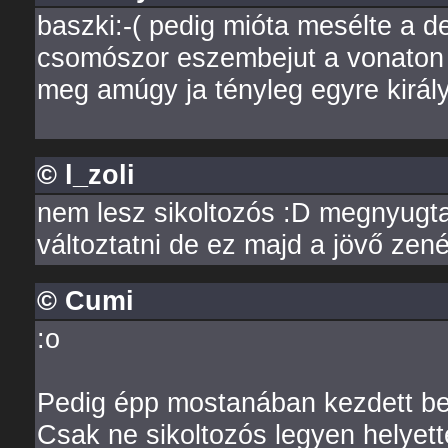
baszki:-( pedig mióta mesélte a d
csomószor eszembejut a vonaton 
meg amúgy ja tényleg egyre király
© l_zoli
nem lesz sikoltozós :D megnyugta
változtatni de ez majd a jövő zen
© Cumi
:o
Pedig épp mostanában kezdett beér
Csak ne sikoltozós legyen helyette