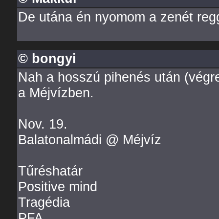
De utána én nyomom a zenét regge
© bongyi
Nah a hosszú pihenés után (végre
a Méjvízben.
Nov. 19.
Balatonalmádi @ Méjvíz
Tűréshatár
Positive mind
Tragédia
PFA