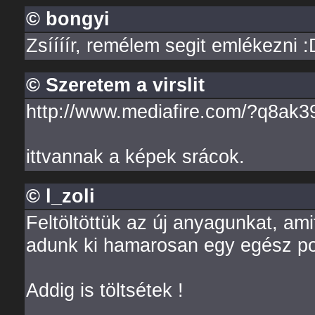
© bongyi
Zsíííír, remélem segit emlékezni :
© Szeretem a virslit
http://www.mediafire.com/?q8ak
ittvannak a képek srácok.
© l_zoli
Feltöltöttük az új anyagunkat, am
adunk ki hamarosan egy egész pofá
Addig is töltsétek !