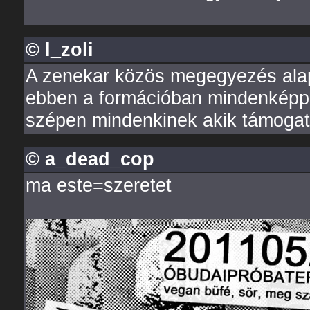
© l_zoli
A zenekar közös megegyezés alap
ebben a formációban mindenképp f
szépen mindenkinek akik támogatta
© a_dead_cop
ma este=szeretet