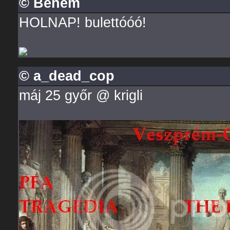
© Benem
HOLNAP! bulettóóó!
© a_dead_cop
máj 25 győr @ krigli