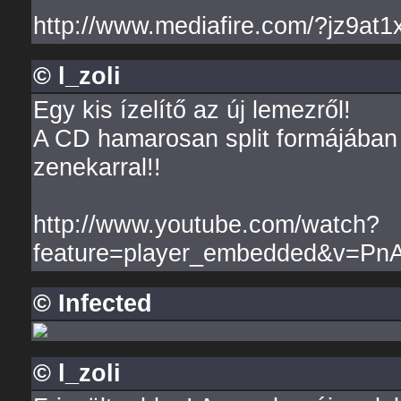
http://www.mediafire.com/?jz9at
© l_zoli
Egy kis ízelítő az új lemezről!
A CD hamarosan split formájában
zenekarral!!
http://www.youtube.com/watch?
feature=player_embedded&v=Pn
© Infected
© l_zoli