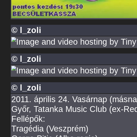
© l_zoli
© l_zoli
© l_zoli
2011. április 24. Vasárnap (másn
Győr, Tatanka Music Club (ex-Red
Fellépők:
Tragédia (Veszprém)