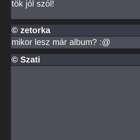
tök jól szól!
© zetorka
mikor lesz már album? :@
© Szati