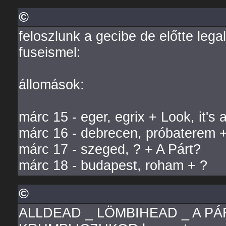
©
feloszlunk a gecibe de előtte leg
fuseismel:
állomások:
márc 15 - eger, egrix + Look, it's a
márc 16 - debrecen, próbaterem +
márc 17 - szeged, ? + A Párt?
márc 18 - budapest, roham + ?
©
ALLDEAD _ LÖMBIHEAD _ A PÁ