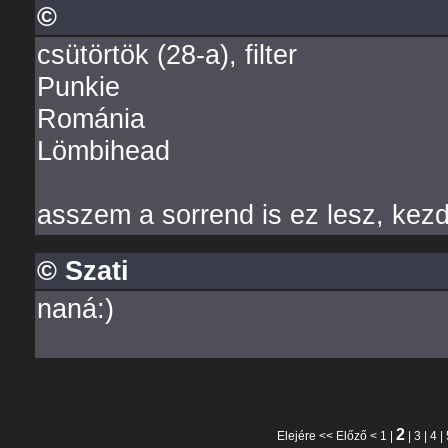
©
csütörtök (28-a), filter
Punkie
Románia
Lömbihead
asszem a sorrend is ez lesz, kezdé
© Szati
naná:)
2
Elejére
<<
Előző
<
1
|
|
3
|
4
|