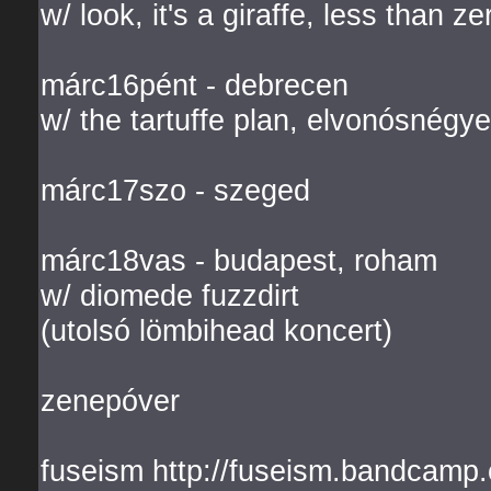
w/ look, it's a giraffe, less than ze
márc16pént - debrecen
w/ the tartuffe plan, elvonósnégy
márc17szo - szeged
márc18vas - budapest, roham
w/ diomede fuzzdirt
(utolsó lömbihead koncert)
zenepóver
fuseism http://fuseism.bandcamp