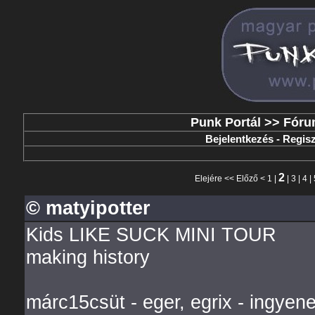
Punk Portál
>>
Fóru
Bejelentkezés
-
Regisz
2
Elejére
<<
Előző
<
1
|
|
3
|
4
|
© matyipotter
Kids LIKE SUCK MINI TOUR
making history
márc15csüt - eger, egrix - ingyen