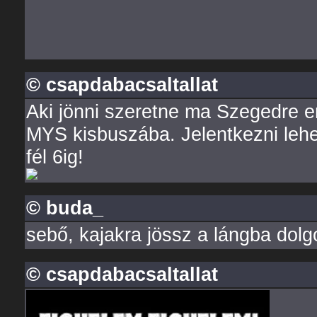
© csapdabacsaltallat
Aki jönni szeretne ma Szegedre er
MYS kisbuszába. Jelentkezni leh
fél 6ig!
© buda_
sebő, kajakra jössz a lángba dolg
© csapdabacsaltallat