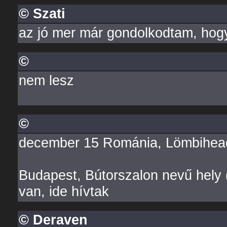
© Szati
az jó mer már gondolkodtam, hogy
©
nem lesz
©
december 15 Románia, Lömbihea
Budapest, Bútorszalon nevű hely 
van, ide hívtak
© Deraven