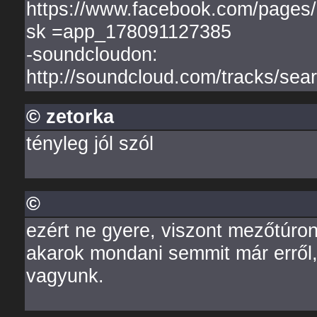
https://www.facebook.com/pag
sk =app_178091127385
-soundcloudon:
http://soundcloud.com/tracks/s
© zetorka
tényleg jól szól
©
ezért ne gyere, viszont mezőtúron
akarok mondani semmit már erről, 
vagyunk.