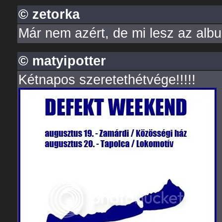
© zetorka
Már nem azért, de mi lesz az al
© matyipotter
Kétnapos szeretethétvége!!!!!