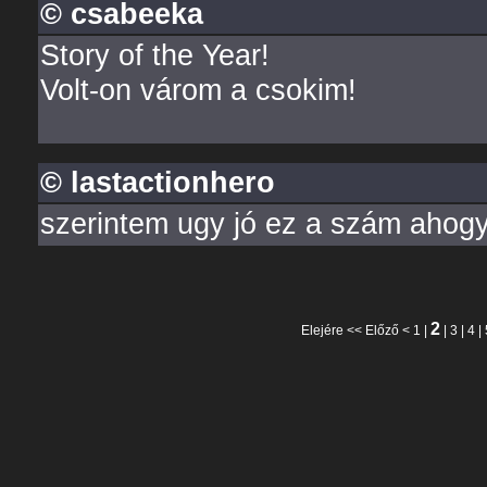
© csabeeka
Story of the Year!
Volt-on várom a csokim!
© lastactionhero
szerintem ugy jó ez a szám ahog
2
Elejére
<<
Előző
<
1
|
|
3
|
4
|