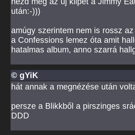
nézd meg az új klipet a Jimmy Eat
után:-)))
amúgy szerintem nem is rossz az ú
a Confessions lemez óta amit hal
hatalmas album, anno szarrá hall
© gYiK
hát annak a megnézése után volta
persze a Blikkből a pirszinges srác
DDD