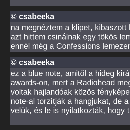
© csabeeka
na megnéztem a klipet, kibaszott
azt hittem csinálnak egy tökös le
ennél még a Confessions lemezen l
© csabeeka
ez a blue note, amitől a hideg kir
awards-on, mert a Radiohead meg
voltak hajlandóak közös fényképen
note-al torzítják a hangjukat, de
velük, és le is nyilatkozták, hogy 