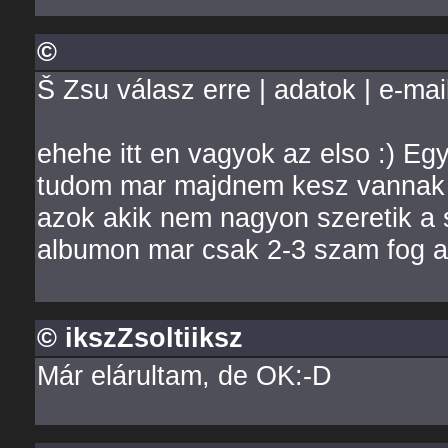
©
Š Zsu válasz erre | adatok | e-mai
ehehe itt en vagyok az elso :) Egy
tudom mar majdnem kesz vannak az
azok akik nem nagyon szeretik a 
albumon mar csak 2-3 szam fog a s
© ikszZsoltiiksz
Már elárultam, de OK:-D