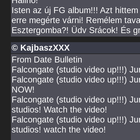
Halihó!
Isten az új FG album!!! Azt hitt
erre megérte várni! Remélem tava
Esztergomba?! Üdv Srácok! És gr
© KajbaszXXX
From Date Bulletin
Falcongate (studio video up!!!) J
Falcongate (studio video up!!!)
NOW!
Falcongate (studio video up!!!) J
studios! Watch the video!
Falcongate (studio video up!!!) Ju
studios! watch the video!