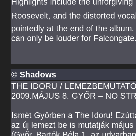
Highlights include the unforgiving
Roosevelt, and the distorted vocals
pointedly at the end of the album. I
can only be louder for Falcongate
© Shadows
THE IDORU / LEMEZBEMUTAT
2009.MÁJUS 8. GYŐR – NO ST
Ismét Győrben a The Idoru! Ezútt
az új lemezt be is mutatják máju
(Győr, Bartók Béla 1. az udvarban