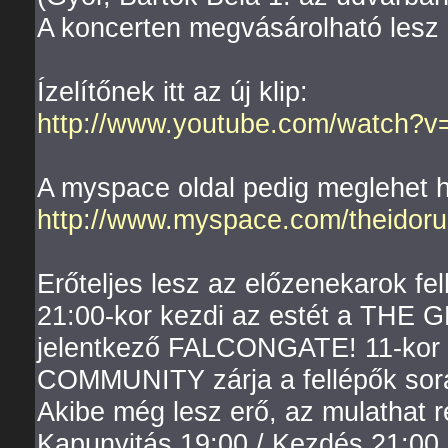
A koncerten megvásárolható lesz 
Ízelítőnek itt az új klip:
http://www.youtube.com/watch?
A myspace oldal pedig meglehet ha
http://www.myspace.com/theidor
Erőteljes lesz az előzenekarok fel
21:00-kor kezdi az estét a THE 
jelentkező FALCONGATE! 11-kor
COMMUNITY zárja a fellépők sorá
Akibe még lesz erő, az mulathat r
Kapunyitás 19:00 / Kezdés 21:00 