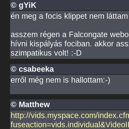
© gYiK
én meg a focis klippet nem látta
asszem régen a Falcongate webolda
hívni kispályás fociban. akkor as
szimpatikus volt! :-D
© csabeeka
erről még nem is hallottam:-)
© Matthew
http://vids.myspace.com/index.cf
fuseaction=vids.individual&Vide