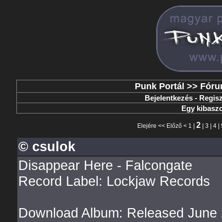
Punk Portál
>>
Fór
Bejelentkezés
-
Regisz
Egy kibaszo
2
Elejére
<<
Előző
<
1
|
|
3
|
4
|
© csulok
Disappear Here - Falcongate
Record Label: Lockjaw Records
Download Album: Released June 