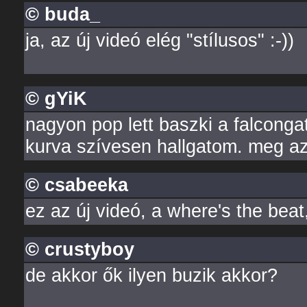
© buda_
ja, az új videó elég "stílusos" :-))
© gYiK
nagyon pop lett baszki a falconga
kurva szívesen hallgatom. meg az
© csabeeka
ez az új videó, a where's the beat,
© crustyboy
de akkor ők ilyen buzik akkor?