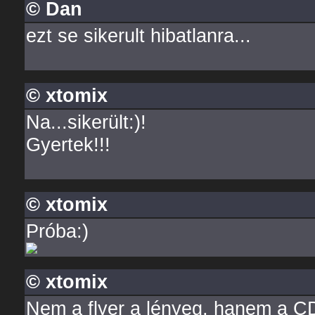
© Dan
ezt se sikerult hibatlanra...
© xtomix
Na...sikerült:)!
Gyertek!!!
© xtomix
Próba:)
© xtomix
Nem a flyer a lényeg, hanem a CD.