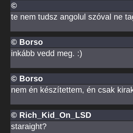
©
te nem tudsz angolul szóval ne ta
© Borso
inkább vedd meg. :)
© Borso
nem én készítettem, én csak kira
© Rich_Kid_On_LSD
staraight?