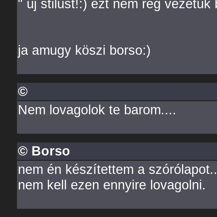
" új stilust!:) ezt nem rég vezetük
ja amugy köszi borso:)
©
Nem lovagolok te barom....
© Borso
nem én készítettem a szórólapot... 
nem kell ezen ennyire lovagolni.