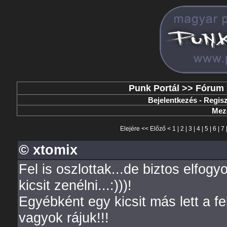
Punk Portál
>>
Fórum
Bejelentkezés
-
Regisz
Mez
Elejére
<<
Előző
<
1
|
2
|
3
|
4
|
5
|
6
|
7
© xtomix
Fel is oszlottak...de biztos elfogy
kicsit zenélni...:)))!
Egyébként egy kicsit más lett a fe
vagyok rájuk!!!