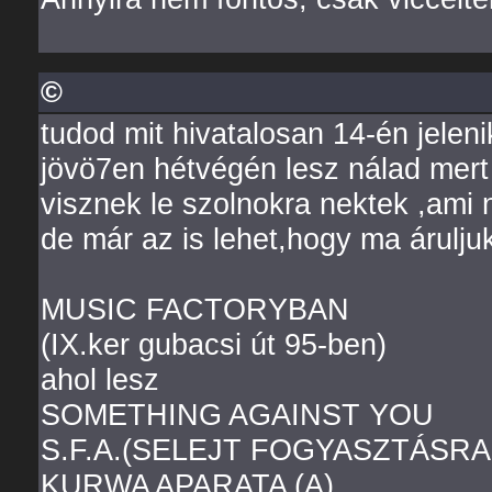
©
tudod mit hivatalosan 14-én jelen
jövö7en hétvégén lesz nálad mert
visznek le szolnokra nektek ,ami 
de már az is lehet,hogy ma árulju
MUSIC FACTORYBAN
(IX.ker gubacsi út 95-ben)
ahol lesz
SOMETHING AGAINST YOU
S.F.A.(SELEJT FOGYASZTÁSRA
KURWA APARATA (A)