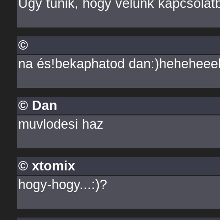
Úgy tűnik, hogy velünk kapcsolatba
©
na és!bekaphatod dan:)heheheee
© Dan
muvlodesi haz
© xtomix
hogy-hogy...:)?