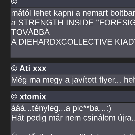
©
mától lehet kapni a nemart boltba
a STRENGTH INSIDE "FORESI
TOVÁBBÁ
A DIEHARDXCOLLECTIVE KIA
© Ati xxx
Még ma megy a javított flyer... he
© xtomix
ááá...tényleg...a pic**ba...:)
Hát pedig már nem csinálom újra..