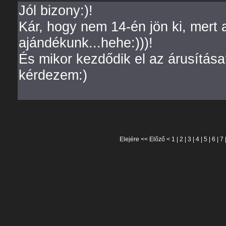
Jól bizony:)!
Kár, hogy nem 14-én jön ki, mert 
ajándékunk...hehe:)))!
És mikor kezdődik el az árusítás
kérdezem:)
Elejére
<<
Előző
<
1
|
2
|
3
|
4
|
5
|
6
|
7