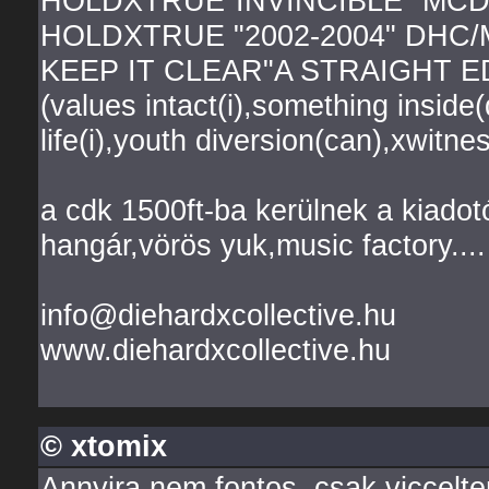
HOLDXTRUE"INVINCIBLE" MCD
HOLDXTRUE "2002-2004" DHC/
KEEP IT CLEAR"A STRAIGHT 
(values intact(i),something inside(
life(i),youth diversion(can),xwitne
a cdk 1500ft-ba kerülnek a kiadotó
hangár,vörös yuk,music factory....
info@diehardxcollective.hu
www.diehardxcollective.hu
© xtomix
Annyira nem fontos, csak viccelte