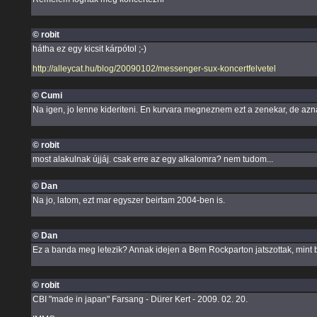
© robit
hátha ez egy kicsit kárpótol ;-)
http://alleycat.hu/blog/20090102/messenger-sux-koncertfelvetel
© Cumi
Na igen, jo lenne kideriteni. En kurvara megneznem ezt a zenekar, de azn
© robit
most alakulnak újjáj. csak erre az egy alkalomra? nem tudom...
© Dan
Na jo, latom, ezt mar egyszer beirtam 2004-ben is.
© Dan
Ez a banda meg letezik? Annak idejen a Bem Rockparton jatszottak, mint b
© robit
CBI "made in japan" Farsang - Dürer Kert - 2009. 02. 20.