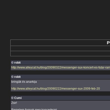
P
© robit
http://www.alleycat.hu/blog/20090322/messenger-sux-koncert-es-futar-ra
© robit
bringák és anarkija
http://www.alleycat.hu/blog/20090222/messenger-sux-2009-feb-20
© Cumi
Zsir!
Remelem fognak meg koncertezni