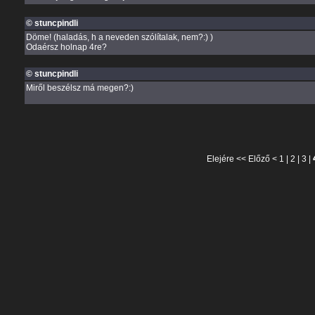
© stuncpindli
Döme! (haladás, h a neveden szólítalak, nem?:) )
Odaérsz holnap 4re?
© stuncpindli
Miről beszélsz má megen?:)
Elejére
<<
Előző
<
1
|
2
|
3
|