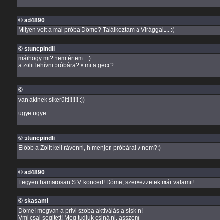
© ad4890
Milyen volt a mai próba Döme? Találkoztam a Virággal.... :(
© stuncpindli
márhogy mi? nem értem...:)
a zolit lehívni próbára? v mi a gecc?
©
van akinek sikerült!!!!!!! :))
ugye ugye
© stuncpindli
Előbb a Zolit kell rávenni, h menjen próbára! v nem?:)
© ad4890
Legyen hamarosan S.V. koncert! Döme, szervezzetek már valamit!
© skasami
Döme! megvan a privi szoba aktiválás a slsk-n!
Vmi csaj segitett! Meg tudjuk csinálni. asszem