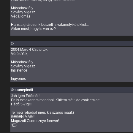
Másodosztály
Sovány Vigasz
Végállomás
Hans a gitárosunk beszélt is valamelyikőtökkel...
Akkor most, hogy is van ez?
©
2004.Márc 4 Csütörtök
Vörös Yuk,
Másodosztály
Sovány Vigasz
Insistence
Ingyenes
© stuncpindli
Jah igen Edömér!
Én is ezt akartam mondani. Kültem mélt, de csak emiatt.
Hétfő 5-7ig!!!
Te meg rohadjál meg, kis szaros mag!:)
GEGEN MAG!!!
Magozott Cseresznye forever!
:))))