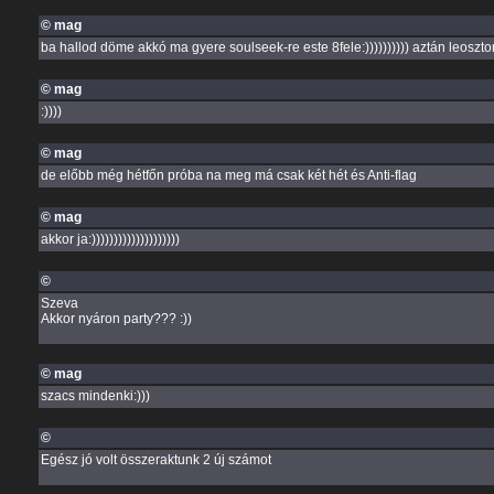
© mag
ba hallod döme akkó ma gyere soulseek-re este 8fele:)))))))))) aztán leosztom 
© mag
:))))
© mag
de előbb még hétfőn próba na meg má csak két hét és Anti-flag
© mag
akkor ja:))))))))))))))))))))
©
Szeva
Akkor nyáron party??? :))
© mag
szacs mindenki:)))
©
Egész jó volt összeraktunk 2 új számot