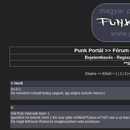
Punk Portál
>>
Fórum
Bejelentkezés
-
Regisz
**
Elejére
<<
Előző
<
1
|
2
|
3
|
© Han$
Az jó:)
De mondom rohadt beteg vagyok, így aligha tudunk menni:(
©
Hát Rob márcsak ilyen :)
Igazából mi tudunk vinni 1 kis szar gitár erölköd?t,bass er?sit? van a vy-ban
De majd felhivom Robot és megbeszélem vele pontosan