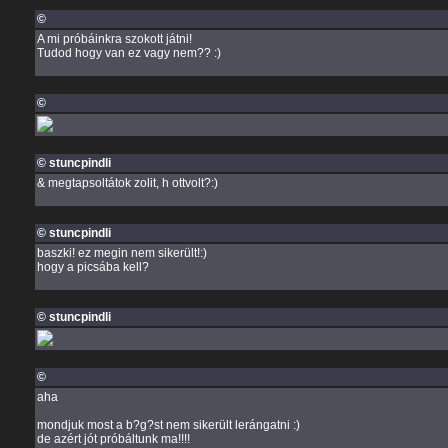
©
A mi próbáinkra szokott játni!
Tudod hogy van ez vagy nem?? :)
©
© stuncpindli
& megtapsoltátok zolit, h ottvolt?:)
© stuncpindli
baszki! ez megin nem sikerült!:)
hogy a picsába kell?
© stuncpindli
©
aha
mondjuk most a b?g?st nem sikerült lerángatni :)
de azért jót próbáltunk ma!!!!