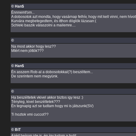
© Han$
Énnnemt'om...
A dobosotok azt mondta, hogy vasárnap felhív, hogy mit kell vinni, nem hívott
Kurvára megbetegedtem, és itthon döglök lázasan:(
Schleki baszik válaszolni a mailemre....
©
Na most akkor hogy lesz??
MIért nem jöttök???
© Han$
Én asszem Rob-al a dobosotokkal(?) beszéltem...
De szerintem nem megyünk.
©
Ha beszéltetek vkivel akkor biztos igy lesz :)
Tényleg, kivel beszéltetek???
Én tegnapig azt se tudtam hogy mi is játszunk(SV)
Ti hoztok vmi cuccot??
© BiT
Azért beírom ide is, én így tudom a bulit: