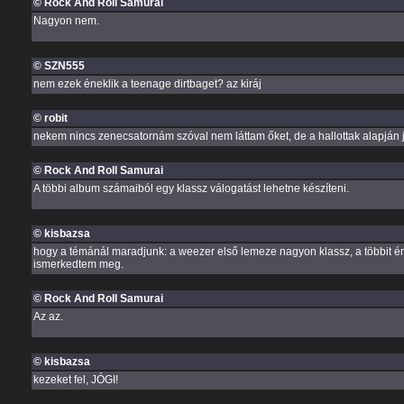
© Rock And Roll Samurai
Nagyon nem.
© SZN555
nem ezek éneklik a teenage dirtbaget? az kiráj
© robit
nekem nincs zenecsatornám szóval nem láttam őket, de a hallottak alapján 
© Rock And Roll Samurai
A többi album számaiból egy klassz válogatást lehetne készíteni.
© kisbazsa
hogy a témánál maradjunk: a weezer első lemeze nagyon klassz, a többit én 
ismerkedtem meg.
© Rock And Roll Samurai
Az az.
© kisbazsa
kezeket fel, JÓGI!