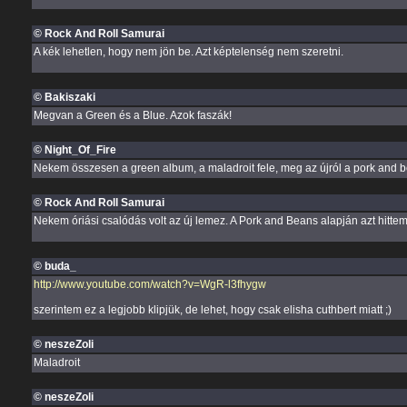
© Rock And Roll Samurai
A kék lehetlen, hogy nem jön be. Azt képtelenség nem szeretni.
© Bakiszaki
Megvan a Green és a Blue. Azok faszák!
© Night_Of_Fire
Nekem összesen a green album, a maladroit fele, meg az újról a pork and 
© Rock And Roll Samurai
Nekem óriási csalódás volt az új lemez. A Pork and Beans alapján azt hittem
© buda_
http://www.youtube.com/watch?v=WgR-l3fhygw
szerintem ez a legjobb klipjük, de lehet, hogy csak elisha cuthbert miatt ;)
© neszeZoli
Maladroit
© neszeZoli