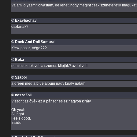
Valami olyasmit olvastam, de lehet, hogy megint csak szüneteltetik magukat
© Exaybachay
oszlanak?
© Rock And Roll Samurai
Kész passz, vége???
© Boka
nem ezeknek volt a szumos klipjük? az lol volt
© Szabbi
a green meg a blue album nagy király nálam
© neszeZoli
Viszont az ővék ez a pár sor és ez nagyon király.
Oh yeah.
All right.
Feels good.
Inside.