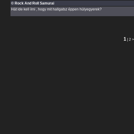
© Rock And Roll Samurai
Hát ide kell írni , hogy mit hallgatsz éppen hülyegyerek?
1
|
2