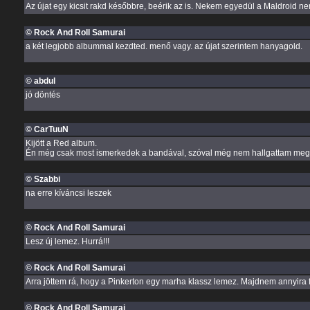
Az újat egy kicsit rakd későbbre, beérik az is. Nekem egyedül a Maldroid nem
© Rock And Roll Samurai
a két legjobb albummal kezdted. menő vagy. az újat szerintem hanyagold.
© abdul
jó döntés
© CarTuuN
Kijött a Red album.
Én még csak most ismerkedek a bandával, szóval még nem hallgattam meg, 
© Szabbi
na erre kíváncsi leszek
© Rock And Roll Samurai
Lesz új lemez. Hurrá!!!
© Rock And Roll Samurai
Arra jöttem rá, hogy a Pinkerton egy marha klassz lemez. Majdnem annyira fa
© Rock And Roll Samurai