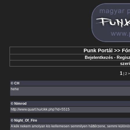
Punk Portál
>>
Fó
Bejelentkezés
-
Regisz
szer
1
|
2
© CH
hehe
© Nimrod
http://www.quart.hu/cikk.php?id=5515
© Night_Of_Fire
A kék nekem amolyan kis kellemesen semmilyen háttérzene, semmi különös, 