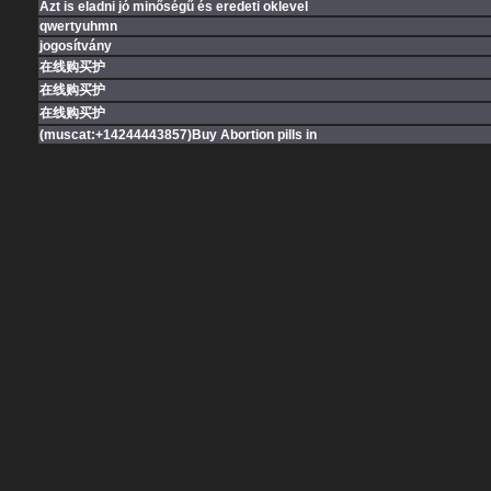
Azt is eladni jó minőségű és eredeti oklevel
qwertyuhmn
jogosítvány
在线购买护
在线购买护
在线购买护
(muscat:+14244443857)Buy Abortion pills in