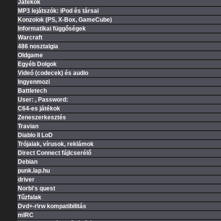
Jatekok
MP3 lejátszók: iPod és társai
Konzolok (PS, X-Box, GameCube)
Informatikai függőségek
Warcraft
486 nosztalgia
Oldgame
Egyéb Dolgok
Videó (codecek) és audio
Ingyenmozi
Battletech
User: , Password:
C64-es játékok
Zeneszerkesztés
Travian
Diablo II LoD
Trójaiak, vírusok, reklámok
Direct Connect fájlcserélő
Debian
punk.lap.hu
driver
Norbi's quest
Tűzfalak
Dvd+-r\rw kompatibilitás
mIRC