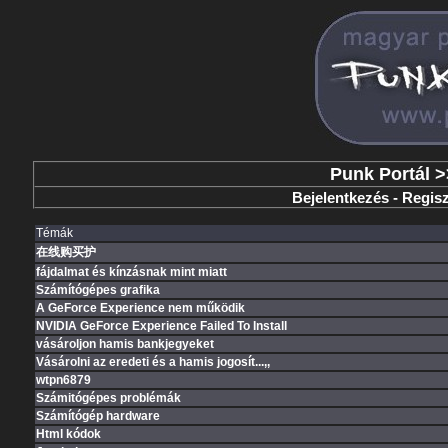
Punk Portál
>
Bejelentkezés
-
Regisz
Témák
在线购买护
fájdalmat és kínzásnak mint miatt
Számítógépes grafika
A GeForce Experience nem működik
NVIDIA GeForce Experience Failed To Install
vásároljon hamis bankjegyeket
Vásárolni az eredeti és a hamis jogosít...,,
wtpn6879
Számitógépes problémák
Számítógép hardware
Html kódok